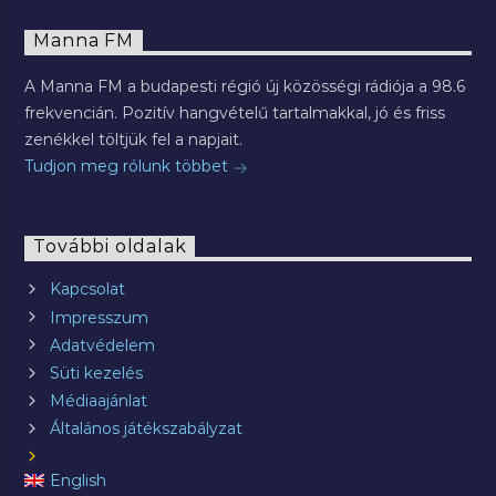
Manna FM
A Manna FM a budapesti régió új közösségi rádiója a 98.6
frekvencián. Pozitív hangvételű tartalmakkal, jó és friss
zenékkel töltjük fel a napjait.
Tudjon meg rólunk többet
További oldalak
Kapcsolat
Impresszum
Adatvédelem
Süti kezelés
Médiaajánlat
Általános játékszabályzat
English