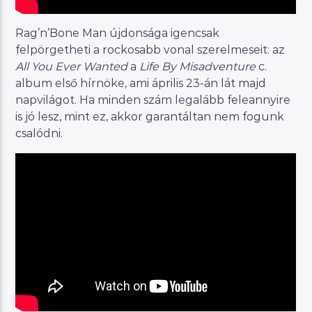
Rag’n’Bone Man újdonsága igencsak
felpörgetheti a rockosabb vonal szerelmeseit: az
All You Ever Wanted
a
Life By Misadventure
c.
album első hírnöke, ami április 23-án lát majd
napvilágot. Ha minden szám legalább feleannyire
is jó lesz, mint ez, akkor garantáltan nem fogunk
csalódni.