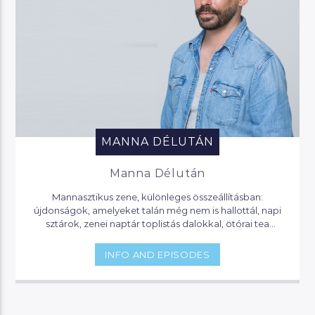
MANNA DÉLUTÁN
Manna Délután
Mannasztikus zene, különleges összeállításban:
újdonságok, amelyeket talán még nem is hallottál, napi
sztárok, zenei naptár toplistás dalokkal, ötórai tea
lounge zenével, party klasszikusok. Itt mindig hallhatsz
valami érdekeset, vagy olyat, amit eddig nem is tudtál…
INFO AND EPISODES