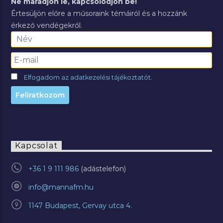
Ne maradjon le, kapcsolódjon be!
Értesüljön előre a műsoraink témáiról és a hozzánk
érkező vendégekről.
Elfogadom az adatkezelési tájékoztatót.
Kapcsolat
+36 1 9 111 986
info@mannafm.hu
1147 Budapest, Gervay utca 4.