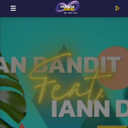
MOST ADÁSBAN
MannaFM
Unisex : Eltévedtem