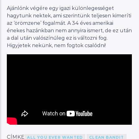
Ajánlónk végére egy igazi különlegességet
hagytunk nektek, ami szerintünk teljesen kimeríti
az ‘örömzene’ fogalmát. A 34 éves amerikai
énekes hazánkban nem annyira ismert, de ez után
a dal után valószínűleg ez is változni fog.
Higyjetek nekünk, nem fogtok csalódni!
CÍMKE
ALL YOU EVER WANTED
CLEAN BANDIT