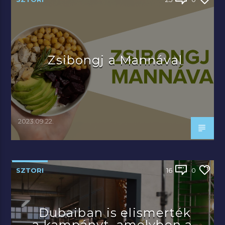
Zsibongj a Mannával
2023.09.22.
SZTORI
16
0
Dubaiban is elismerték
a kampányt, amelyben a