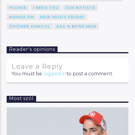
HIGHER
I NEED YOU
JON BATISTE
MANNA FM
NEW MUSIC FRIDAY
ÖRÖMRE HANGOL
RAG N BONE MAN
Reader's opinions
Leave a Reply
You must be
logged in
to post a comment.
Most szól