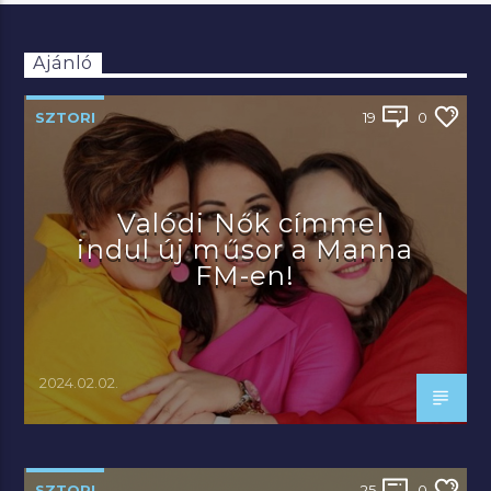
Ajánló
SZTORI
19
0
Valódi Nők címmel
indul új műsor a Manna
FM-en!
2024.02.02.
SZTORI
25
0