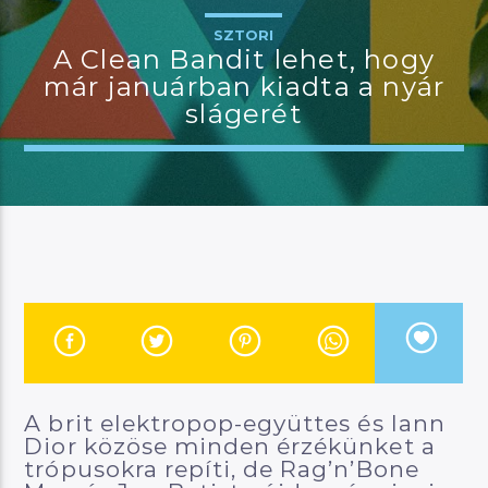
SZTORI
A Clean Bandit lehet, hogy
már januárban kiadta a nyár
JELENLEGI MŰSOR
slágerét
MANNA DÉLUTÁN
14:00
17:00
River
Manna FM
A brit elektropop-együttes és Iann
Dior közöse minden érzékünket a
trópusokra repíti, de Rag’n’Bone