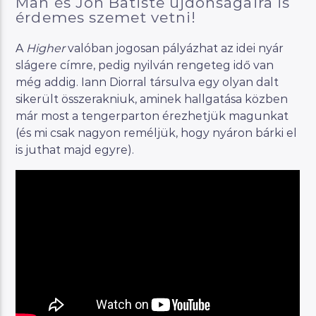
Man és Jon Batiste újdonságaira is
érdemes szemet vetni!
A
Higher
valóban jogosan pályázhat az idei nyár
slágere címre, pedig nyilván rengeteg idő van
még addig. Iann Diorral társulva egy olyan dalt
sikerült összerakniuk, aminek hallgatása közben
már most a tengerparton érezhetjük magunkat
(és mi csak nagyon reméljük, hogy nyáron bárki el
is juthat majd egyre).