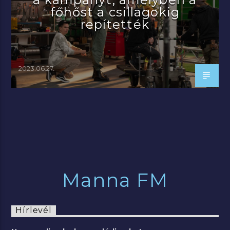
főhőst a csillagokig
repítették
2023.06.27.
Manna FM
Hírlevél