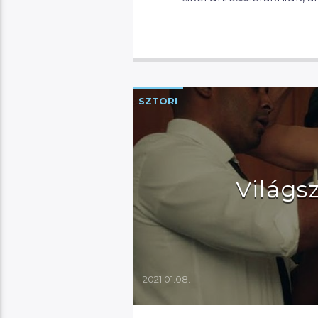
SZTORI
Világs
2021.01.08.