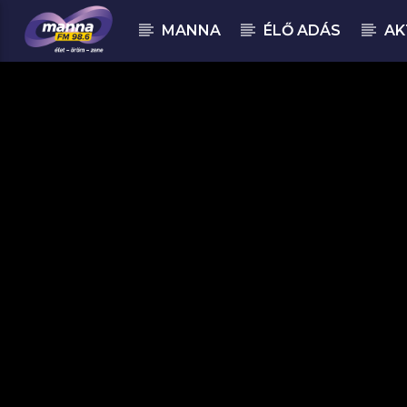
MANNA
ÉLŐ ADÁS
AK
MOST ADÁSBAN
MannaFM