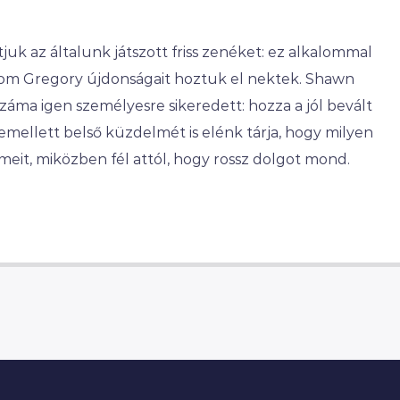
k az általunk játszott friss zenéket: ez alkalommal
om Gregory újdonságait hoztuk el nektek. Shawn
ma igen személyesre sikeredett: hozza a jól bevált
emellett belső küzdelmét is elénk tárja, hogy milyen
lmeit, miközben fél attól, hogy rossz dolgot mond.