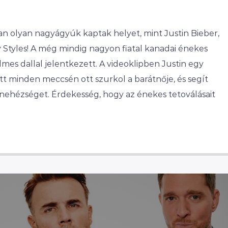
n olyan nagyágyúk kaptak helyet, mint Justin Bieber,
Styles! A még mindig nagyon fiatal kanadai énekes
lmes dallal jelentkezett. A videoklipben Justin egy
ett minden meccsén ott szurkol a barátnője, és segít
nehézséget. Érdekesség, hogy az énekes tetoválásait