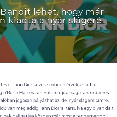
 Bandit lehet, hogy már
n kiadta a nyár slágerét
ttes és Iann Dior közöse minden érzékünket a
ag’n’Bone Man és Jon Batiste újdonságaira is érdemes
valóban jogosan pályázhat az idei nyár slágere címre,
idő van még addig. Iann Diorral társulva egy olyan dalt
aminek hallgatása közben már most a tengerparton […]