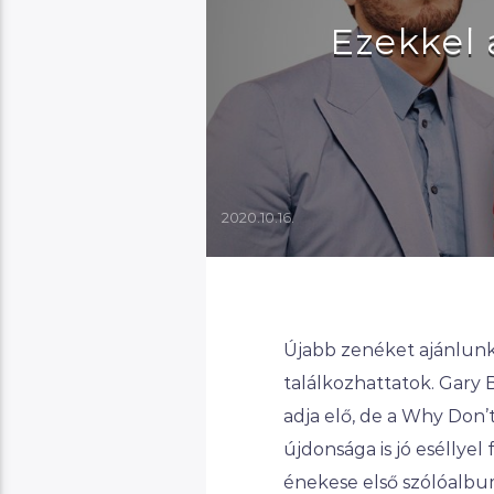
Ezekkel 
2020.10.16.
Újabb zenéket ajánlunk
találkozhattatok. Gary 
adja elő, de a Why Don
újdonsága is jó eséllyel f
énekese első szólóalbum