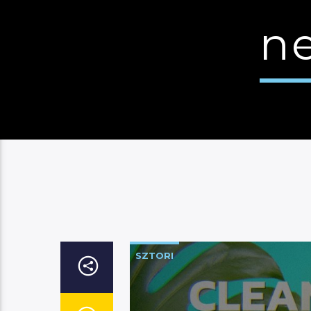
n
SZTORI