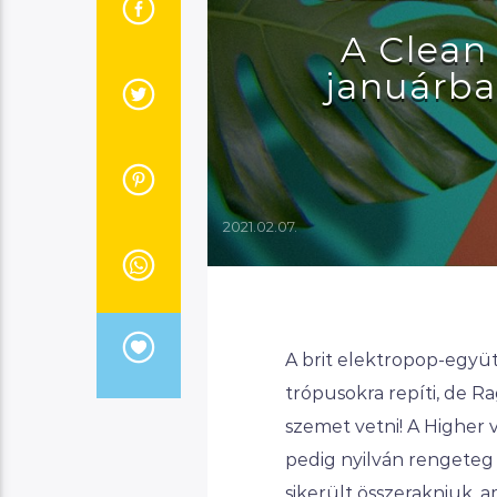
A Clean
januárba
2021.02.07.
A brit elektropop-együ
trópusokra repíti, de R
szemet vetni! A Higher 
pedig nyilván rengeteg 
sikerült összerakniuk, 