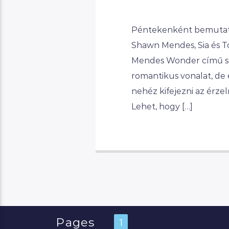
Péntekenként bemutatju
Shawn Mendes, Sia és T
Mendes Wonder című szá
romantikus vonalat, de 
nehéz kifejezni az érze
Lehet, hogy […]
Pages
1