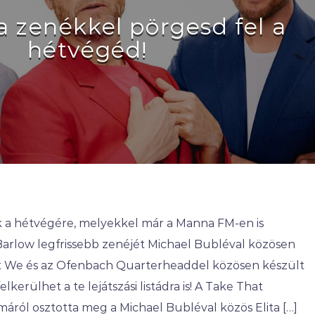
a zenékkel pörgesd fel a
hétvégéd!
 a hétvégére, melyekkel már a Manna FM-en is
Barlow legfrissebb zenéjét Michael Bubléval közösen
’t We és az Ofenbach Quarterheaddel közösen készült
elkerülhet a te lejátszási listádra is! A Take That
áról osztotta meg a Michael Bubléval közös Elita […]