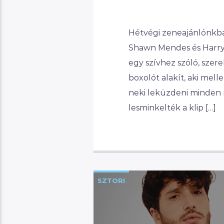
Hétvégi zeneajánlónkba
Shawn Mendes és Harry 
egy szívhez szóló, szere
boxolót alakít, aki mell
neki leküzdeni minden 
lesminkelték a klip […]
SZTORI