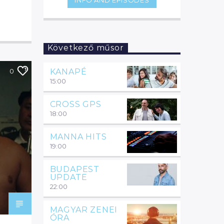
Következő műsor
KANAPÉ
0
15:00
CROSS GPS
18:00
MANNA HITS
19:00
BUDAPEST
UPDATE
22:00
MAGYAR ZENEI
ÓRA