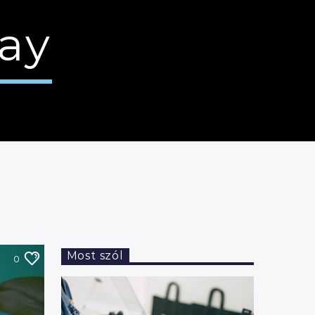
ay
Most szól
0