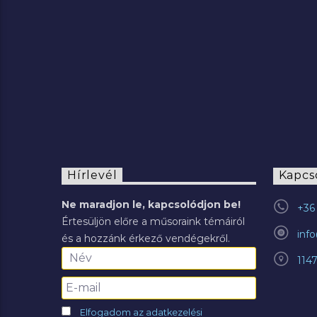
Hírlevél
Kapcs
Ne maradjon le, kapcsolódjon be!
+36 
Értesüljön előre a műsoraink témáiról
inf
és a hozzánk érkező vendégekről.
114
Elfogadom az adatkezelési