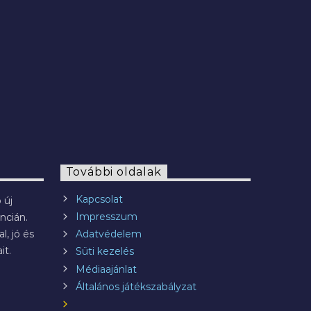
További oldalak
Kapcsolat
 új
Impresszum
ncián.
l, jó és
Adatvédelem
it.
Süti kezelés
Médiaajánlat
Általános játékszabályzat