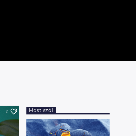
Most szól
0