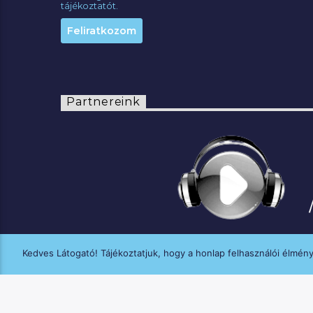
tájékoztatót.
Partnereink
Kedves Látogató! Tájékoztatjuk, hogy a honlap felhasználói élmén
A MANNA FM médiaszolgáltatási tevék