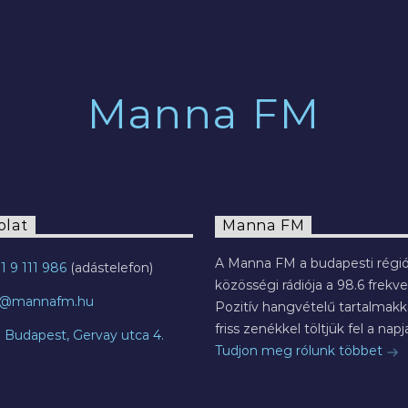
Manna FM
olat
Manna FM
A Manna FM a budapesti régió
1 9 111 986
közösségi rádiója a 98.6 frekve
o@mannafm.hu
Pozitív hangvételű tartalmakka
friss zenékkel töltjük fel a napja
7 Budapest, Gervay utca 4.
Tudjon meg rólunk többet