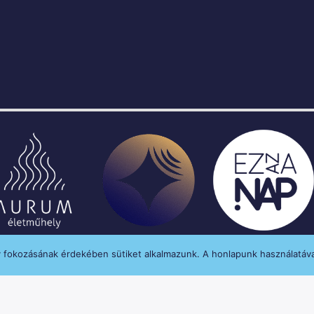
y fokozásának érdekében sütiket alkalmazunk. A honlapunk használatáva
enységét a Médiatanács a Médiatanács Támogatá