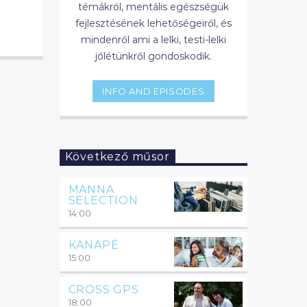
témákról, mentális egészségük
fejlesztésének lehetőségeiről, és
mindenről ami a lelki, testi-lelki
jólétünkről gondoskodik.
INFO AND EPISODES
Következő műsor
MANNA
SELECTION
14:00
KANAPÉ
15:00
CROSS GPS
18:00