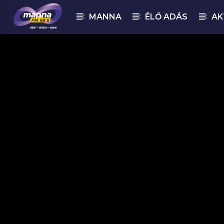
MANNA
ÉLŐ ADÁS
AK
MOST ADÁSBAN
MannaFM