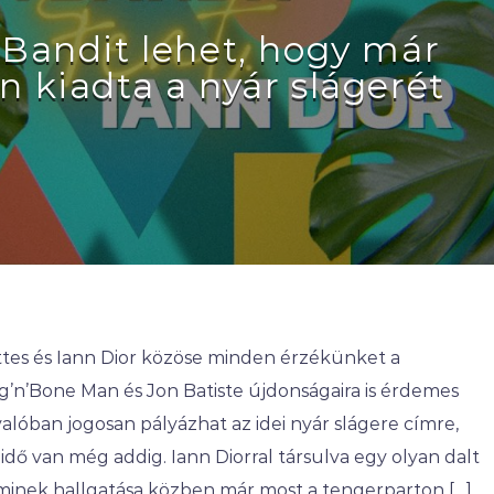
 Bandit lehet, hogy már
n kiadta a nyár slágerét
ttes és Iann Dior közöse minden érzékünket a
ag’n’Bone Man és Jon Batiste újdonságaira is érdemes
valóban jogosan pályázhat az idei nyár slágere címre,
idő van még addig. Iann Diorral társulva egy olyan dalt
aminek hallgatása közben már most a tengerparton […]