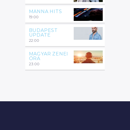
MANNA HITS
19:00
BUDAPEST
UPDATE
22:00
MAGYAR ZENEI
ÓRA
23:00