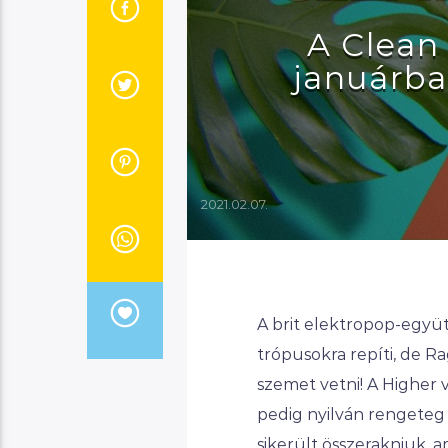
A Clean
januárba
2021.02.07.
A brit elektropop-együ
trópusokra repíti, de R
szemet vetni! A Higher 
pedig nyilván rengeteg 
sikerült összerakniuk, 