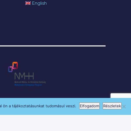
English
l ön a tájékoztatásunkat tudomásul veszi.
Elfogadom
Részletek
si Program keretében támogatja.