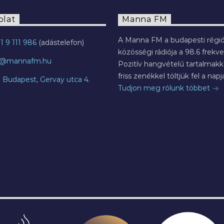
olat
Manna FM
A Manna FM a budapesti régió
1 9 111 986
közösségi rádiója a 98.6 frekve
o@mannafm.hu
Pozitív hangvételű tartalmakka
friss zenékkel töltjük fel a napja
7 Budapest, Gervay utca 4.
Tudjon meg rólunk többet