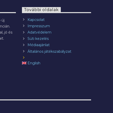
További oldalak
Kapcsolat
 új
Impresszum
ncián.
l, jó és
Adatvédelem
it.
Süti kezelés
Médiaajánlat
Általános játékszabályzat
English