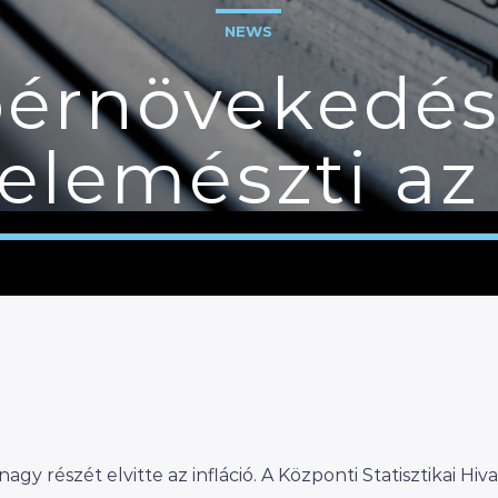
NEWS
érnövekedés
felemészti az 
y részét elvitte az infláció. A Központi Statisztikai Hiva