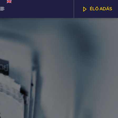
ÉLŐ ADÁS
ŰSOR
NNA DÉLUTÁN
CSATORNÁK
00
17:00