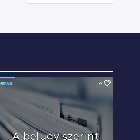
NEWS
0
A belügy szerint