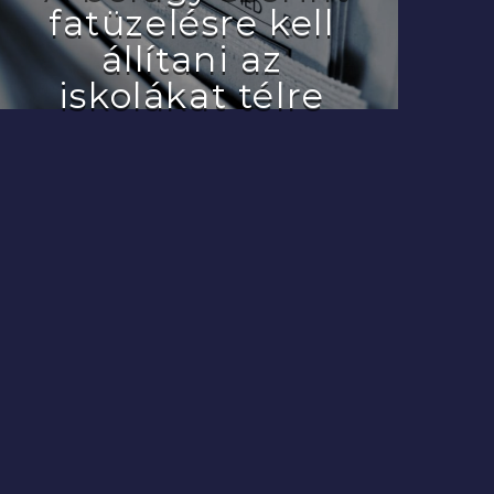
fatüzelésre kell
állítani az
iskolákat télre
2022.07.29.