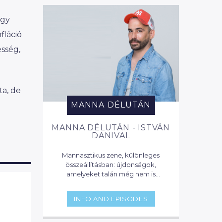
egy
fláció
sség,
ta, de
MANNA DÉLUTÁN
MANNA DÉLUTÁN - ISTVÁN
DANIVAL
Mannasztikus zene, különleges
összeállításban: újdonságok,
amelyeket talán még nem is
hallottál, napi sztárok, zenei naptár
toplistás dalokkal, lounge zenével,
INFO AND EPISODES
és party klasszikusokkal. Itt mindig
hallhatsz valami érdekeset, vagy
olyat, amit eddig nem is tudtál…