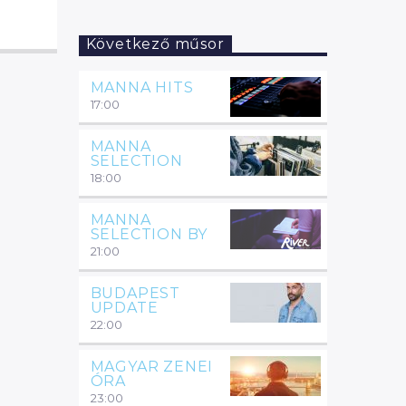
Következő műsor
MANNA HITS
17:00
MANNA
SELECTION
18:00
MANNA
SELECTION BY
21:00
BUDAPEST
UPDATE
22:00
MAGYAR ZENEI
ÓRA
23:00