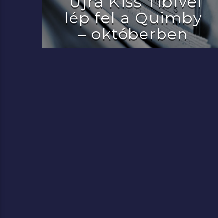
Újra Kiss Tibivel
lép fel a Quimby
– októberben
2022.07.29.