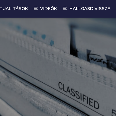
TUALITÁSOK
VIDEÓK
HALLGASD VISSZA
JELENLEGI M
MA
14: