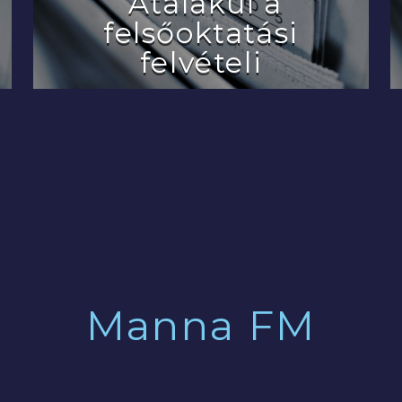
Átalakul a
felsőoktatási
felvételi
2022.07.29.
Manna FM