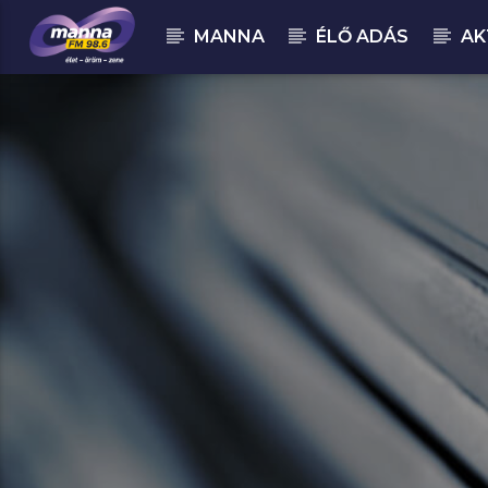
MANNA
ÉLŐ ADÁS
AK
MOST ADÁSBAN
MannaFM
Dermot Kennedy : Kiss Me