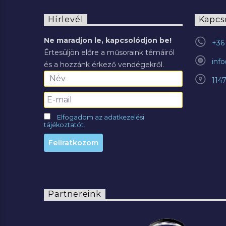
Hírlevél
Kapcs
Ne maradjon le, kapcsolódjon be!
+36 
Értesüljön előre a műsoraink témáiról
inf
és a hozzánk érkező vendégekről.
114
Elfogadom az adatkezelési
tájékoztatót.
Partnereink