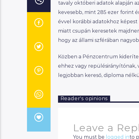
tavaly októberi adatok alapján az
kevesebb, mint 285 ezer forint é
évvel korábbi adatokhoz képest m
miatt csupán keresetek majdnem 
hogy az állami szférában nagyob
Közben a Pénzcentrum kiderítette
ehhez vagy repülésirányítónak, v
legjobban kereső, diploma nélkü
Reader's opinions
Leave a Rep
You must be
logged in
to 