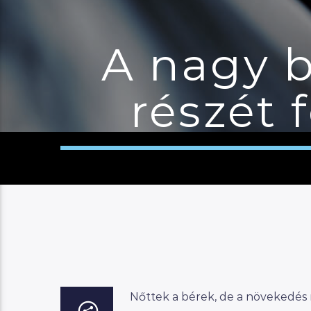
A nagy b
részét 
Nőttek a bérek, de a növekedés nag