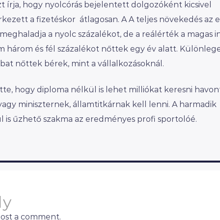
t írja, hogy nyolcórás bejelentett dolgozóként kicsivel
rkezett a fizetéskor átlagosan. A A teljes növekedés az 
eghaladja a nyolc százalékot, de a reálérték a magas in
három és fél százalékot nőttek egy év alatt. Különlege
bat nőttek bérek, mint a vállalkozásoknál.
, hogy diploma nélkül is lehet milliókat keresni havon
agy miniszternek, államtitkárnak kell lenni. A harmadik
l is űzhető szakma az eredményes profi sportolóé.
ly
post a comment.