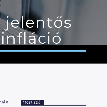
 jelentős
infláció
tal a
Most szól