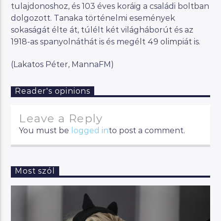
tulajdonoshoz, és 103 éves koráig a családi boltban
dolgozott. Tanaka történelmi események
sokaságát élte át, túlélt két világháborút és az
1918-as spanyolnáthát is és megélt 49 olimpiát is.
(Lakatos Péter, MannaFM)
Reader's opinions
Leave a Reply
You must be
logged in
to post a comment.
Most szól