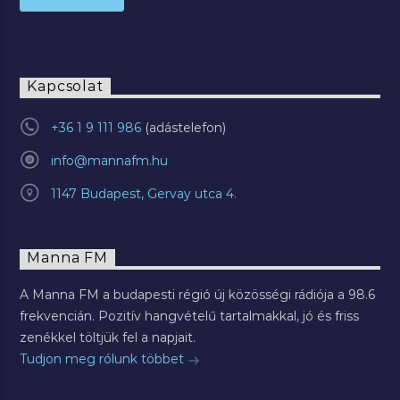
Kapcsolat
+36 1 9 111 986
info@mannafm.hu
1147 Budapest, Gervay utca 4.
Manna FM
A Manna FM a budapesti régió új közösségi rádiója a 98.6
frekvencián. Pozitív hangvételű tartalmakkal, jó és friss
zenékkel töltjük fel a napjait.
Tudjon meg rólunk többet