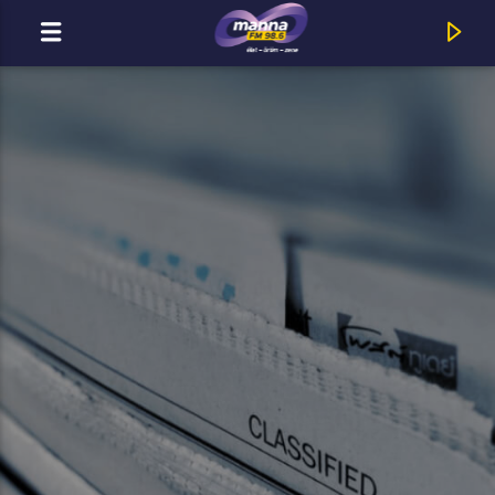
MOST ADÁSBAN
MannaFM
Paramore : Ain't it Fun