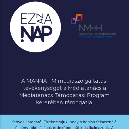
A MANNA FM médiaszolgáltatási
tevékenységét a Médiatanács a
Médiatanács Támogatási Program
keretében támogatja.
Kedves Látogató! Tájékoztatjuk, hogy a honlap felhasználói
élmény fokozásának érdekében sütiket alkalmazunk. A