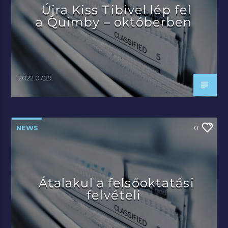
Újra Kiss Tibivel lép fel
a Quimby – októberben
2022.07.29.
NEWS
0
Átalakul a felsőoktatási
felvételi