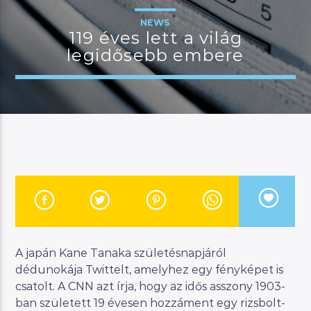
NEWS
119 éves lett a világ
legidősebb embere
JELENLEGI MŰSOR
MANNA DÉLELŐTT
08:00
12:00
River
Manna FM
A japán Kane Tanaka születésnapjáról
dédunokája Twittelt, amelyhez egy fényképet is
csatolt. A CNN azt írja, hogy az idős asszony 1903-
ban született 19 évesen hozzáment egy rizsbolt-