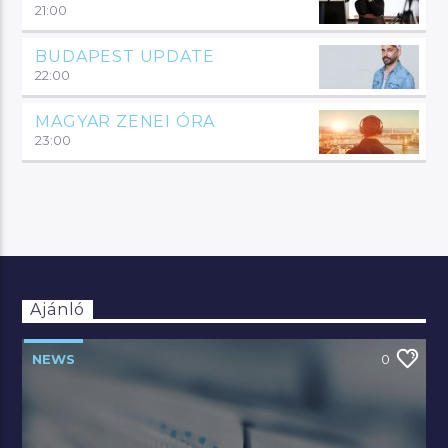
21:00
BUDAPEST UPDATE
22:00
MAGYAR ZENEI ÓRA
23:00
Ajánló
NEWS
0