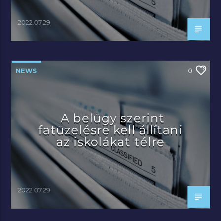
2022.07.29.
NEWS
0
A belügy szerint
fatüzelésre kell állítani
az iskolákat télre
2022.07.29.