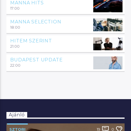
MANNA HITS
17:00
MANNA SELECTION
18:00
HITEM SZERINT
21:00
BUDAPEST UPDATE
22:00
Ajánló
SZTORI
19
0