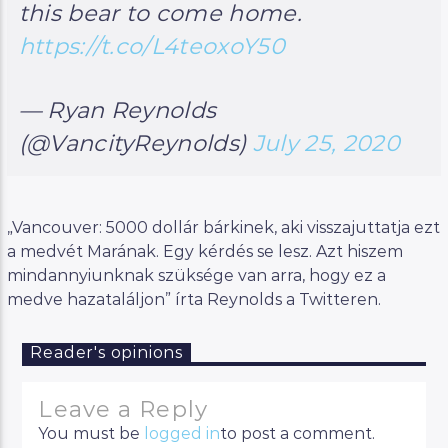
this bear to come home.
https://t.co/L4teoxoY50
— Ryan Reynolds
(@VancityReynolds)
July 25, 2020
„Vancouver: 5000 dollár bárkinek, aki visszajuttatja ezt
a medvét Marának. Egy kérdés se lesz. Azt hiszem
mindannyiunknak szüksége van arra, hogy ez a
medve hazataláljon” írta Reynolds a Twitteren.
Reader's opinions
Leave a Reply
You must be
logged in
to post a comment.