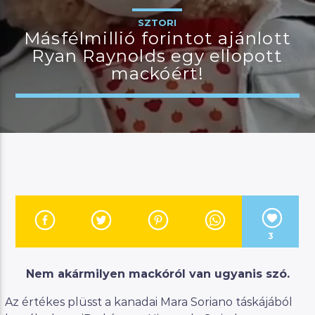
SZTORI
Másfélmillió forintot ajánlott
Ryan Raynolds egy ellopott
JELENLEGI MŰSOR
mackóért!
BUDAPEST UPDATE
07:00
08:00
River
3
Manna FM
Nem akármilyen mackóról van ugyanis szó.
Az értékes plüsst a kanadai Mara Soriano táskájából