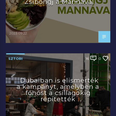
Zsibongj a Mannával
2023.09.22.
SZTORI
16
0
Dubaiban is elismerték
a kampányt, amelyben a
főhőst a csillagokig
repítették