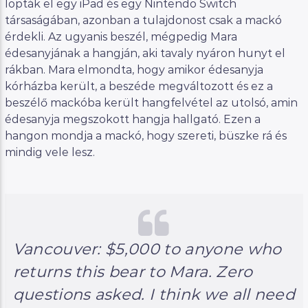
lopták el egy iPad és egy Nintendo Switch
társaságában, azonban a tulajdonost csak a mackó
érdekli. Az ugyanis beszél, mégpedig Mara
édesanyjának a hangján, aki tavaly nyáron hunyt el
rákban. Mara elmondta, hogy amikor édesanyja
kórházba került, a beszéde megváltozott és ez a
beszélő mackóba került hangfelvétel az utolsó, amin
édesanyja megszokott hangja hallgató. Ezen a
hangon mondja a mackó, hogy szereti, büszke rá és
mindig vele lesz.
Vancouver: $5,000 to anyone who
returns this bear to Mara. Zero
questions asked. I think we all need