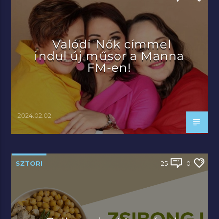
Valódi Nők címmel
indul új műsor a Manna
FM-en!
2024.02.02.
SZTORI
25
0