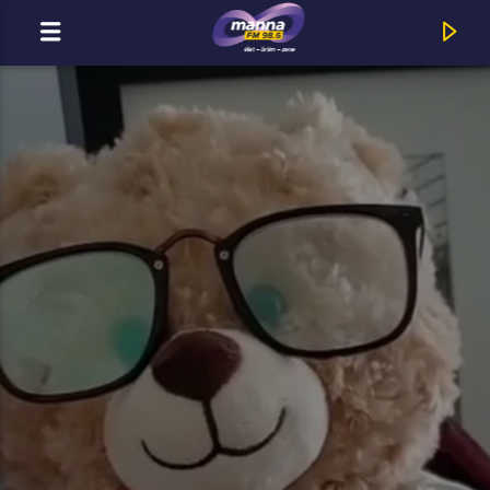
MOST ADÁSBAN
MannaFM
Nico And Vinz : Am I Wrong