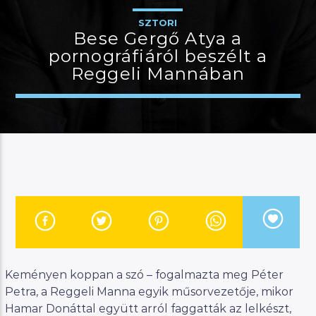
SZTORI
Bese Gergő Atya a
pornográfiáról beszélt a
JELENLEGI MŰSOR
Reggeli Mannában
KANAPÉ
15:00
18:00
River
Manna FM
Keményen koppan a szó – fogalmazta meg Péter
Petra, a Reggeli Manna egyik műsorvezetője, mikor
Hamar Donáttal együtt arról faggatták az lelkészt,