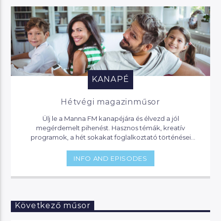
KANAPÉ
Hétvégi magazinműsor
Ülj le a Manna FM kanapéjára és élvezd a jól
megérdemelt pihenést. Hasznos témák, kreatív
programok, a hét sokakat foglalkoztató történései
várnak, de akár jogi segítséget is kaphatsz, ha helyet
foglalsz nálunk.
INFO AND EPISODES
Következő műsor