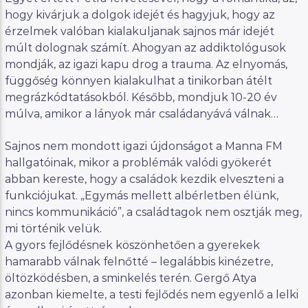
hogy kivárjuk a dolgok idejét és hagyjuk, hogy az
érzelmek valóban kialakuljanak sajnos már idejét
múlt dolognak számít. Ahogyan az addiktológusok
mondják, az igazi kapu drog a trauma. Az elnyomás,
függőség könnyen kialakulhat a tinikorban átélt
megrázkódtatásokból. Később, mondjuk 10-20 év
múlva, amikor a lányok már családanyává válnak…
Sajnos nem mondott igazi újdonságot a Manna FM
hallgatóinak, mikor a problémák valódi gyökerét
abban kereste, hogy a családok kezdik elveszteni a
funkciójukat. „Egymás mellett albérletben élünk,
nincs kommunikáció”, a családtagok nem osztják meg,
mi történik velük.
A gyors fejlődésnek köszönhetően a gyerekek
hamarabb válnak felnőtté – legalábbis kinézetre,
öltözködésben, a sminkelés terén. Gergő Atya
azonban kiemelte, a testi fejlődés nem egyenlő a lelki