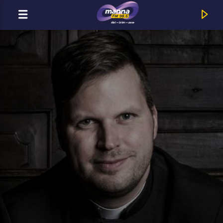
MOST ADÁSBAN
MannaFM
Calum Scott : Rhythm Inside