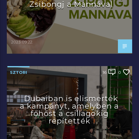
Zsibongj a Mannával
2023.09.22.
SZTORI
16
0
Dubaiban is elismerték
a kampányt, amelyben a
főhőst a csillagokig
repítették