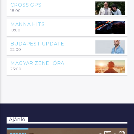
CROSS GPS
18:00
MANNA HITS
19:00
BUDAPEST UPDATE
22:00
MAGYAR ZENEI ÓRA
23:00
Ajánló