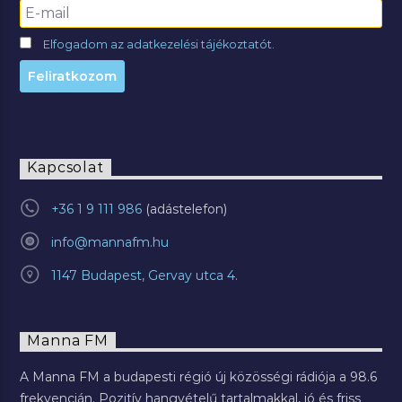
Elfogadom az adatkezelési tájékoztatót.
Kapcsolat
+36 1 9 111 986
info@mannafm.hu
1147 Budapest, Gervay utca 4.
Manna FM
A Manna FM a budapesti régió új közösségi rádiója a 98.6
frekvencián. Pozitív hangvételű tartalmakkal, jó és friss