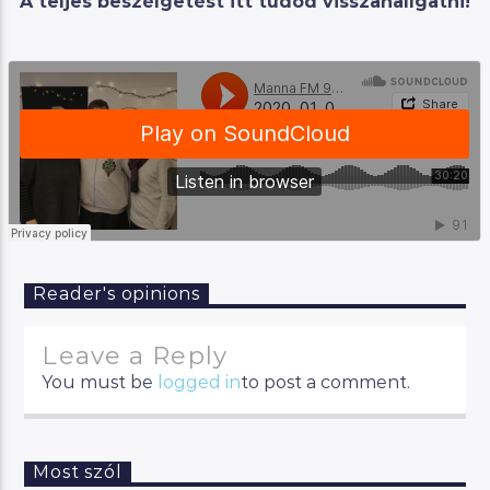
A teljes beszélgetést itt tudod visszahallgatni!
Reader's opinions
Leave a Reply
You must be
logged in
to post a comment.
Most szól