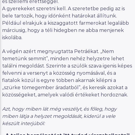
és szellemi érettséggel.
A gyerekeket szeretni kell. A szeretetbe pedig az is
bele tartozik, hogy időnként határokat állítunk.
Például elrakjuk a kiszaggatott farmerokat legalább
márciusig, hogy a téli hidegben ne abba menjenek
iskolába.
A végén azért megnyugtatta Petráékat. „Nem
temetünk semmit”, minden nehéz helyzetre lehet
találni megoldást. Szerinte a szülők szava igenis képes
felvenni a versenyt a közösség nyomásával, és a
fiatalok közül is egyre többen akarnak kilépni a
„szürke tömegember áradatból”, és keresik azokat a
közösségeket, amelyek valódi értékeket hordoznak.
Azt, hogy miben lát még veszélyt, és főleg, hogy
miben látja a helyzet megoldását, kiderül a vele
készült interjúból: