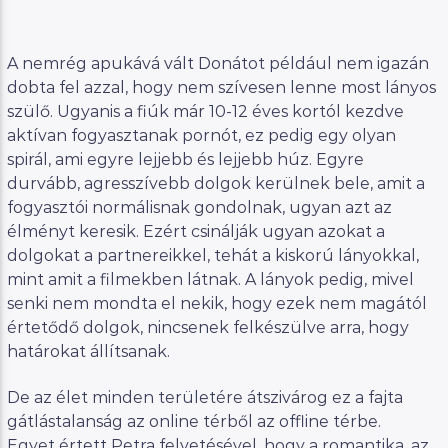
A nemrég apukává vált Donátot például nem igazán
dobta fel azzal, hogy nem szívesen lenne most lányos
szülő. Ugyanis a fiúk már 10-12 éves kortól kezdve
aktívan fogyasztanak pornót, ez pedig egy olyan
spirál, ami egyre lejjebb és lejjebb húz. Egyre
durvább, agresszívebb dolgok kerülnek bele, amit a
fogyasztói normálisnak gondolnak, ugyan azt az
élményt keresik. Ezért csinálják ugyan azokat a
dolgokat a partnereikkel, tehát a kiskorú lányokkal,
mint amit a filmekben látnak. A lányok pedig, mivel
senki nem mondta el nekik, hogy ezek nem magától
értetődő dolgok, nincsenek felkészülve arra, hogy
határokat állítsanak.
De az élet minden területére átszivárog ez a fajta
gátlástalanság az online térből az offline térbe.
Egyet értett Petra felvetésével, hogy a romantika, az,