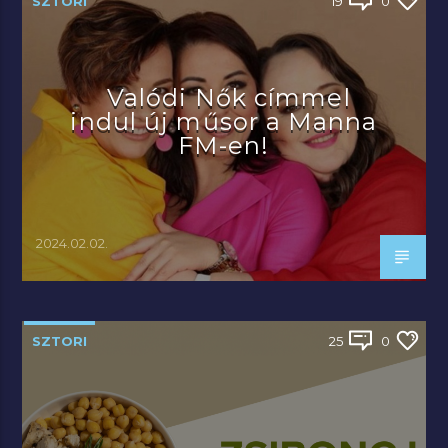
SZTORI
19
0
Valódi Nők címmel
indul új műsor a Manna
FM-en!
2024.02.02.
SZTORI
25
0