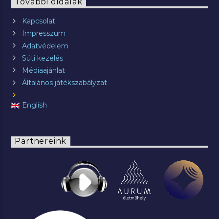
További oldalak
Kapcsolat
Impresszum
Adatvédelem
Süti kezelés
Médiaajánlat
Általános játékszabályzat
English
Partnereink