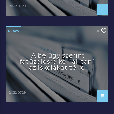
2022.07.29.
NEWS
0
A belügy szerint
fatüzelésre kell állítani
az iskolákat télre
2022.07.29.