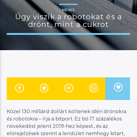
NEWS
Úgy viszik a robotokat és a
drónt, mint a cukrot
JELENLEGI MŰSOR
MANNA DÉLELŐTT
08:00
12:00
River
Manna FM
Közel 130 milliárd dollárt költenek idén drónokra
és robotokra – írja a bitport. Ez bő 17 százalékos
növekedést jelent 2019-hez képest., és az
előrejelzések szerint a lendület nemhogy kitart,