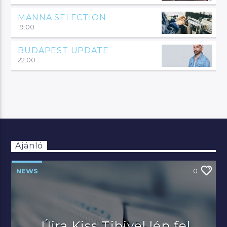
MANNA SELECTION
19:00
BUDAPEST UPDATE
22:00
Ajánló
NEWS
0
Újra Kiss Tibivel lép fel