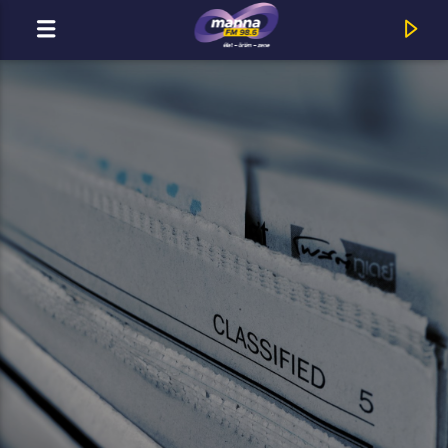
MOST ADÁSBAN
MannaFM