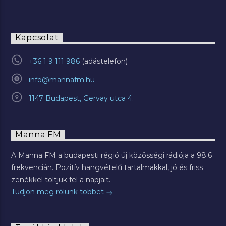
Kapcsolat
+36 1 9 111 986
info@mannafm.hu
1147 Budapest, Gervay utca 4.
Manna FM
A Manna FM a budapesti régió új közösségi rádiója a 98.6
frekvencián. Pozitív hangvételű tartalmakkal, jó és friss
zenékkel töltjük fel a napjait.
Tudjon meg rólunk többet