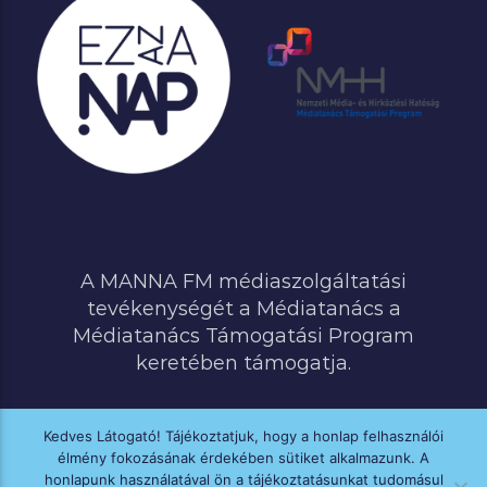
A MANNA FM médiaszolgáltatási
tevékenységét a Médiatanács a
Médiatanács Támogatási Program
keretében támogatja.
Kedves Látogató! Tájékoztatjuk, hogy a honlap felhasználói
élmény fokozásának érdekében sütiket alkalmazunk. A
MINDEN JOG FENNTARTVA © 2020 MANNA FM
honlapunk használatával ön a tájékoztatásunkat tudomásul