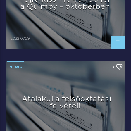
a Quimby – októberben
2022.07.29.
NEWS
0
Átalakul a felsőoktatási
felvételi