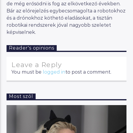
de még erősödni is fog az elkövetkező években.
Bár az előrejelzés egybecsomagolta a robotokhoz
és a drónokhoz köthető eladásokat, a tisztán
robotikai rendszerek jóval nagyobb szeletet
képviselnek.
Reader's opinions
Leave a Reply
You must be
logged in
to post a comment.
Most szól