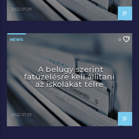
2022.07.29.
NEWS
0
A belügy szerint
fatüzelésre kell állítani
az iskolákat télre
2022.07.29.