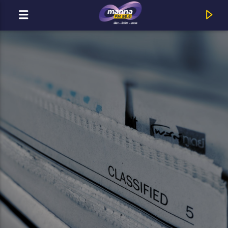
MOST ADÁSBAN
Title
Artist