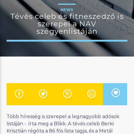
NEWS
Tévés celeb és fitneszedző is
szerepel a NAV
JELENLEGI MŰSOR
szégyenlistáján
KANAPÉ
15:00
18:00
River
Manna FM
Több híresség is szerepel a legnagyobb adósok
listáján -. írta meg a Blikk. A tévés celeb Berki
Krisztián régóta a 86 fős lista tagja, és a Metál