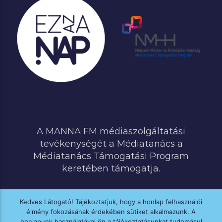
A MANNA FM médiaszolgáltatási
tevékenységét a Médiatanács a
Médiatanács Támogatási Program
keretében támogatja.
Kedves Látogató! Tájékoztatjuk, hogy a honlap felhasználói
élmény fokozásának érdekében sütiket alkalmazunk. A
MINDEN JOG FENNTARTVA © 2020 MANNA FM
honlapunk használatával ön a tájékoztatásunkat tudomásul