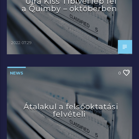
Újra Kiss Tibivel lép fel
a Quimby – októberben
2022.07.29.
NEWS
0
Átalakul a felsőoktatási
felvételi