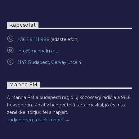
Kapcsolat
+36 1 9 111 986
info@mannafm.hu
1147 Budapest, Gervay utca 4.
Manna FM
A Manna FM a budapesti régió új közösségi rádiója a 98.6
frekvencián. Pozitív hangvételű tartalmakkal, jó és friss
zenékkel töltjük fel a napjait.
Tudjon meg rólunk többet