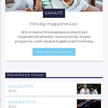
KANAPÉ
Hétvégi magazinműsor
Ülj le a Manna FM kanapéjára és élvezd a jól
megérdemelt pihenést. Hasznos témák, kreatív
programok, a hét sokakat foglalkoztató történései
várnak, de akár jogi segítséget is kaphatsz, ha helyet
foglalsz nálunk.
INFO AND EPISODES
Következő műsor
CROSS GPS
18:00
MANNA HITS
19:00