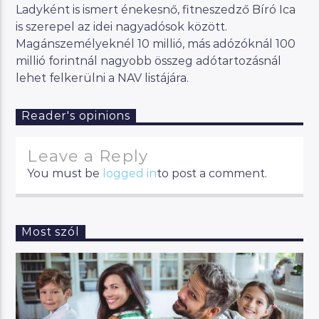
Ladyként is ismert énekesnő, fitneszedző Bíró Ica
is szerepel az idei nagyadósok között.
Magánszemélyeknél 10 millió, más adózóknál 100
millió forintnál nagyobb összeg adótartozásnál
lehet felkerülni a NAV listájára.
Reader's opinions
Leave a Reply
You must be
logged in
to post a comment.
Most szól