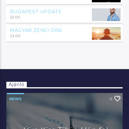
BUDAPEST UPDATE
22:00
MAGYAR ZENEI ÓRA
23:00
Ajánló
NEWS
0