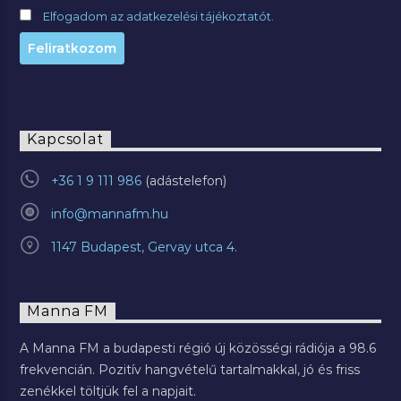
Elfogadom az adatkezelési tájékoztatót.
Kapcsolat
+36 1 9 111 986
info@mannafm.hu
1147 Budapest, Gervay utca 4.
Manna FM
A Manna FM a budapesti régió új közösségi rádiója a 98.6
frekvencián. Pozitív hangvételű tartalmakkal, jó és friss
zenékkel töltjük fel a napjait.