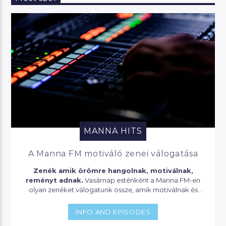
MANNA HITS
A Manna FM motiváló zenei válogatása
Zenék amik örömre hangolnak, motiválnak,
reményt adnak.
Vasárnap esténként a Manna FM-en
olyan zenéket válogatunk össze, amik motiválnak és
lendületet adnak a következő héthez!
INFO AND EPISODES