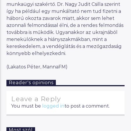
munkaügyi szakértő. Dr. Nagy Judit Csilla szerint
így ha például egy munkáltató nem tud fizetni a
háború okozta zavarok miatt, akkor sem lehet
azonnali felmondással élni, de a rendes felmondás
továbbra is működik. Ugyanakkor az ukrajnából
menekülőknek a hiányszakmákban, mint a
kereskedelem, a vendéglátás és a mezőgazdaság
könnyebb elhelyezkedni.
(Lakatos Péter, MannaFM)
Reader's opinions
Leave a Reply
You must be
logged in
to post a comment.
Most szól