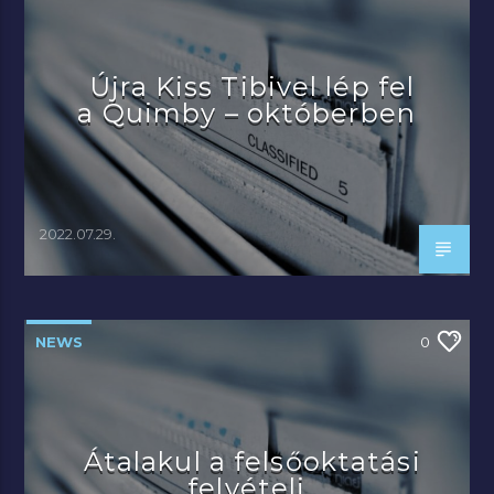
Újra Kiss Tibivel lép fel
a Quimby – októberben
2022.07.29.
NEWS
0
Átalakul a felsőoktatási
felvételi