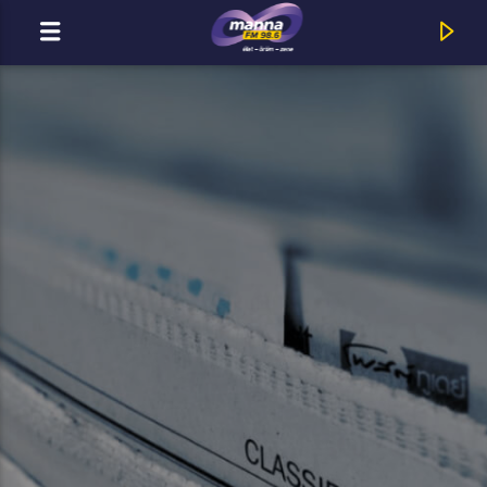
MOST ADÁSBAN
MannaFM
Helyes_Beat : Jöjj Te Is