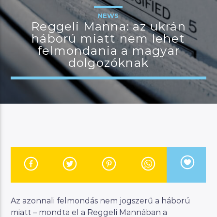
NEWS
Reggeli Manna: az ukrán
háború miatt nem lehet
JELENLEGI MŰSOR
felmondania a magyar
MANNA HITS
dolgozóknak
18:00
22:00
River
Manna FM
Az azonnali felmondás nem jogszerű a háború
miatt – mondta el a Reggeli Mannában a