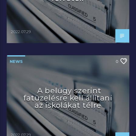
2022.07.29.
NEWS
0
A belügy szerint
fatüzelésre kell állítani
az iskolákat télre
2022.07.29.