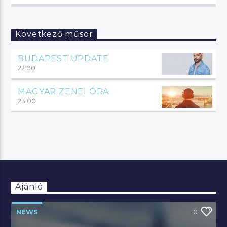
Következő műsor
BUDAPEST UPDATE
22:00
MAGYAR ZENEI ÓRA
23:00
Ajánló
NEWS
0