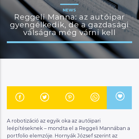
NEWS
Reggeli Manna: az autóipar
gyengélkedik, de a gazdasági
JELENLEGI MŰSOR
válságra még várni kell
KANAPÉ
12:00
18:00
River
Manna FM
A robotizáció az egyik oka az autóipari
leépítéseknek – mondta el a Reggeli Mannában a
portfolio elemzóje. Hornyák József szerint az