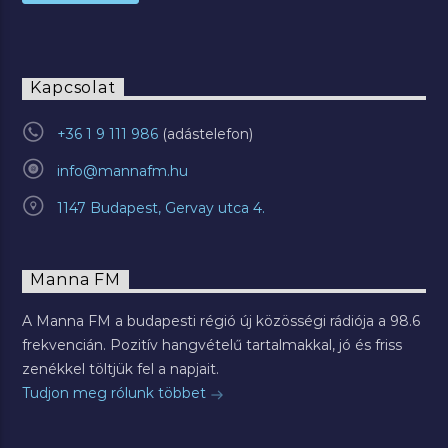
Kapcsolat
+36 1 9 111 986
info@mannafm.hu
1147 Budapest, Gervay utca 4.
Manna FM
A Manna FM a budapesti régió új közösségi rádiója a 98.6
frekvencián. Pozitív hangvételű tartalmakkal, jó és friss
zenékkel töltjük fel a napjait.
Tudjon meg rólunk többet