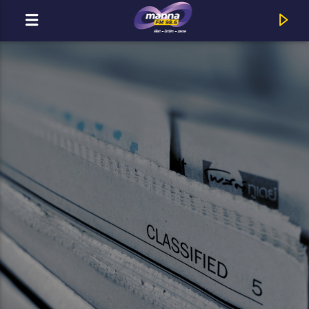
MOST ADÁSBAN
Title
Artist