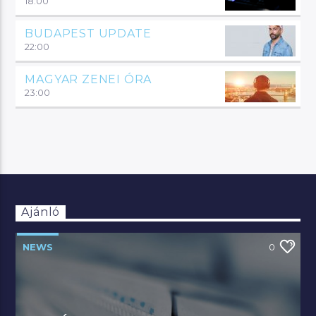
18:00
BUDAPEST UPDATE
22:00
MAGYAR ZENEI ÓRA
23:00
Ajánló
NEWS
0