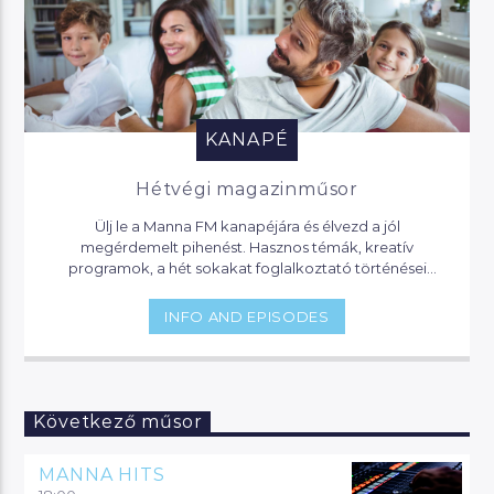
KANAPÉ
Hétvégi magazinműsor
Ülj le a Manna FM kanapéjára és élvezd a jól
megérdemelt pihenést. Hasznos témák, kreatív
programok, a hét sokakat foglalkoztató történései
várnak, de akár jogi segítséget is kaphatsz, ha helyet
foglalsz nálunk.
INFO AND EPISODES
Következő műsor
MANNA HITS