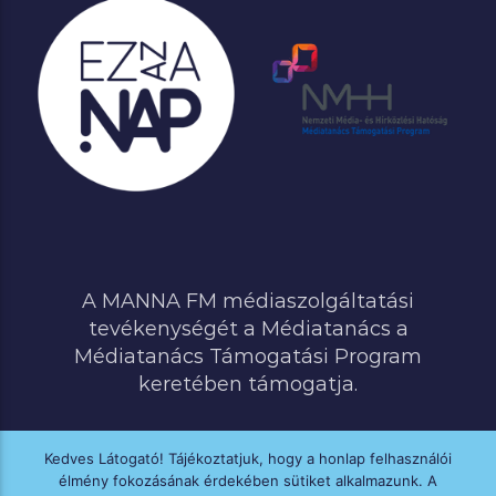
A MANNA FM médiaszolgáltatási
tevékenységét a Médiatanács a
Médiatanács Támogatási Program
keretében támogatja.
Kedves Látogató! Tájékoztatjuk, hogy a honlap felhasználói
élmény fokozásának érdekében sütiket alkalmazunk. A
MINDEN JOG FENNTARTVA © 2020 MANNA FM