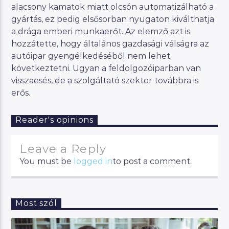
alacsony kamatok miatt olcsón automatizálható a
gyártás, ez pedig elsősorban nyugaton kiválthatja
a drága emberi munkaerőt. Az elemző azt is
hozzátette, hogy általános gazdasági válságra az
autóipar gyengélkedéséből nem lehet
következtetni. Ugyan a feldolgozóiparban van
visszaesés, de a szolgáltató szektor továbbra is
erős.
Reader's opinions
Leave a Reply
You must be
logged in
to post a comment.
Most szól