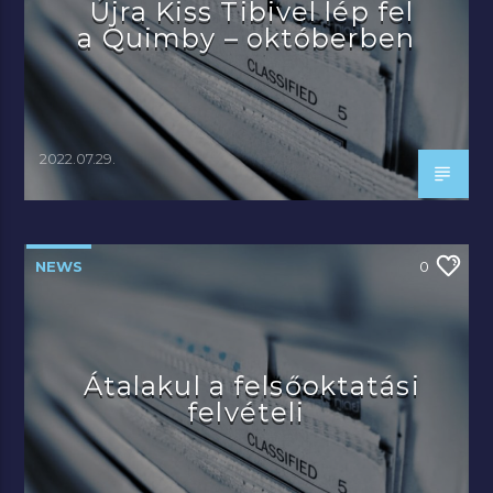
Újra Kiss Tibivel lép fel
a Quimby – októberben
2022.07.29.
NEWS
0
Átalakul a felsőoktatási
felvételi