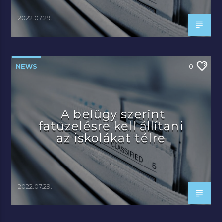
2022.07.29.
NEWS
0
A belügy szerint
fatüzelésre kell állítani
az iskolákat télre
2022.07.29.