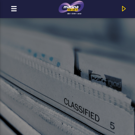
MOST ADÁSBAN
MannaFM
Ruby Harlem : Még Ma Este (feat. Roy)