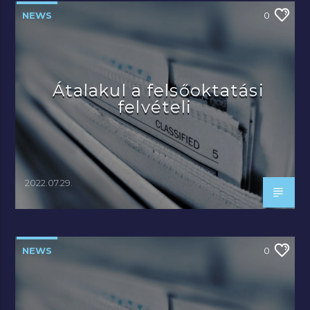
NEWS
0
Átalakul a felsőoktatási
felvételi
2022.07.29.
NEWS
0