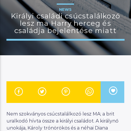
NEWS
Királyi családi csúcstalálkozó
lesz ma Harry herceg és
JELENLEGI MŰSOR
családja bejelentése miatt
MANNA DÉLUTÁN
14:00
17:00
River
Manna FM
Nem szokványos csúcstalálkozó lesz MA; a brit
uralkodó hívta össze a királyi családot. A királynő
unokája, Károly trónörökös és a néhai Diana