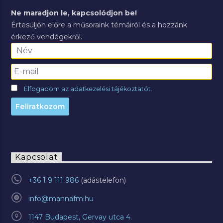
Ne maradjon le, kapcsolódjon be!
Értesüljön előre a műsoraink témáiról és a hozzánk
érkező vendégekről.
Elfogadom az adatkezelési tájékoztatót.
Kapcsolat
+36 1 9 111 986
info@mannafm.hu
1147 Budapest, Gervay utca 4.