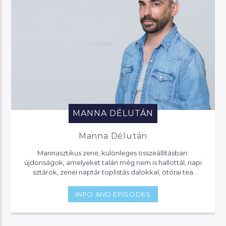
MANNA DÉLUTÁN
Manna Délután
Mannasztikus zene, különleges összeállításban:
újdonságok, amelyeket talán még nem is hallottál, napi
sztárok, zenei naptár toplistás dalokkal, ötórai tea
lounge zenével, party klasszikusok. Itt mindig hallhatsz
valami érdekeset, vagy olyat, amit eddig nem is tudtál…
INFO AND EPISODES