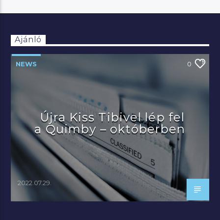
Ajánló
NEWS
0
Újra Kiss Tibivel lép fel
a Quimby – októberben
2022.07.29.