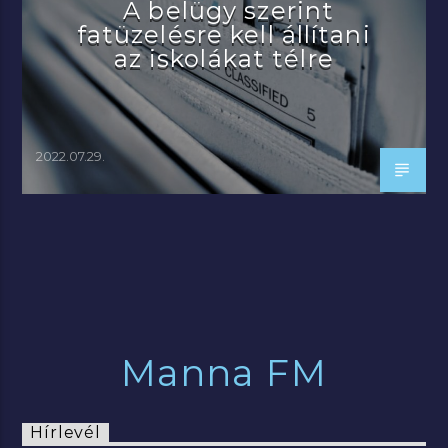
A belügy szerint
fatüzelésre kell állítani
az iskolákat télre
2022.07.29.
Manna FM
Hírlevél