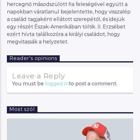
hercegnő másodszülött fia feleségével együtt a
napokban váratlanul bejelentette, hogy visszalép
a család tagjaként ellátott szerepétől, és idejük
egy részét Észak-Amerikában töltik. II. Erzsébet
ezért hívta találkozóra a királyi családot, hogy
megvitassák a helyzetet.
Reader's opinions
Leave a Reply
You must be
logged in
to post a comment.
Most szól