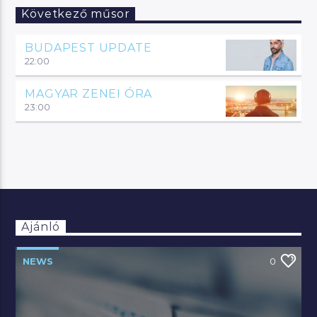
Következő műsor
BUDAPEST UPDATE
22:00
MAGYAR ZENEI ÓRA
23:00
Ajánló
NEWS
0