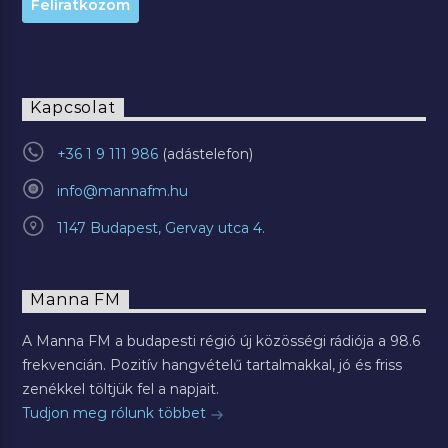
Kapcsolat
+36 1 9 111 986
info@mannafm.hu
1147 Budapest, Gervay utca 4.
Manna FM
A Manna FM a budapesti régió új közösségi rádiója a 98.6
frekvencián. Pozitív hangvételű tartalmakkal, jó és friss
zenékkel töltjük fel a napjait.
Tudjon meg rólunk többet