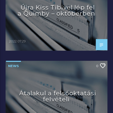
Újra Kiss Tibivel lép fel
a Quimby – októberben
2022.07.29.
NEWS
0
Átalakul a felsőoktatási
felvételi