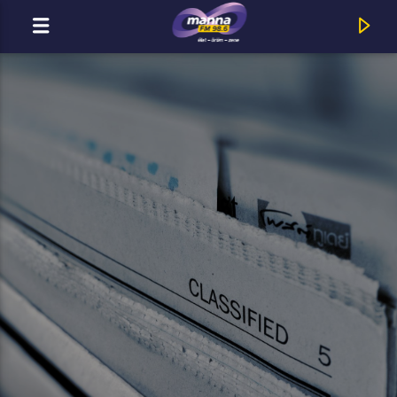
MOST ADÁSBAN
MannaFM