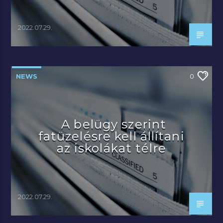
2022.07.29.
NEWS
0
A belügy szerint
fatüzelésre kell állítani
az iskolákat télre
2022.07.29.