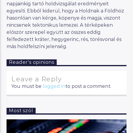
napjainkig tartó holdvizsgálat eredményeit
egyesíti. Ebből kiderül, hogy a Holdnak a Földhöz
hasonlóan van kérge, köpenye és magja, viszont
nincsenek tektonikus lemezei. A térképeken
először szerepel együtt az összes eddig
felfedezett kráter, hegygerinc, rés, törésvonal és
más holdfelszíni jelenség.
Reader's opinions
Leave a Reply
You must be
logged in
to post a comment.
Most szól