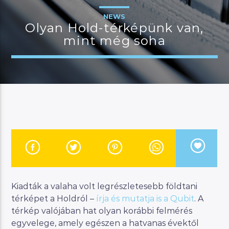
NEWS
Olyan Hold-térképünk van,
mint még soha
JELENLEGI MŰSOR
MANNA HITS
19:00
22:00
River
Manna FM
Kiadták a valaha volt legrészletesebb földtani
térképet a Holdról –
írja és mutatja is a Qubit
. A
térkép valójában hat olyan korábbi felmérés
egyvelege, amely egészen a hatvanas évektől