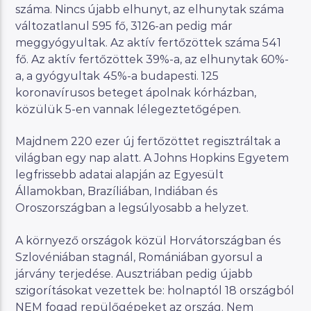
száma. Nincs újabb elhunyt, az elhunytak száma
változatlanul 595 fő, 3126-an pedig már
meggyógyultak. Az aktív fertőzöttek száma 541
fő. Az aktív fertőzöttek 39%-a, az elhunytak 60%-
a, a gyógyultak 45%-a budapesti. 125
koronavírusos beteget ápolnak kórházban,
közülük 5-en vannak lélegeztetőgépen.
Majdnem 220 ezer új fertőzöttet regisztráltak a
világban egy nap alatt. A Johns Hopkins Egyetem
legfrissebb adatai alapján az Egyesült
Államokban, Brazíliában, Indiában és
Oroszországban a legsúlyosabb a helyzet.
A környező országok közül Horvátországban és
Szlovéniában stagnál, Romániában gyorsul a
járvány terjedése. Ausztriában pedig újabb
szigorításokat vezettek be: holnaptól 18 országból
NEM fogad repülőgépeket az ország. Nem