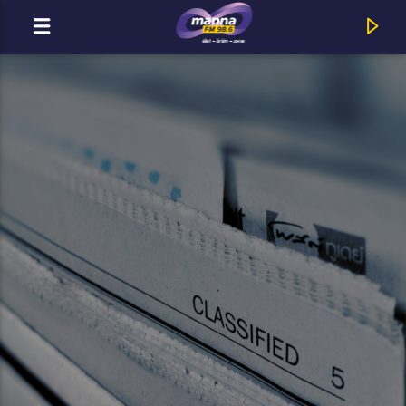
MOST ADÁSBAN
MannaFM
Andelic Jonathan : Vágyom Rád