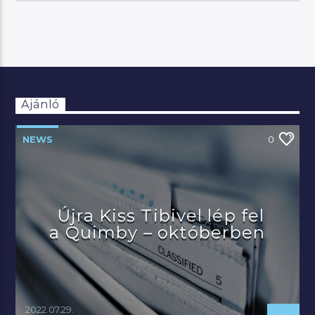
Ajánló
NEWS
0
Újra Kiss Tibivel lép fel
a Quimby – októberben
2022.07.29.