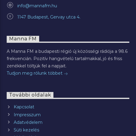
info@mannafm.hu
1147 Budapest, Gervay utca 4.
Manna FM
A Manna FM a budapesti régió új közösségi rádiója a 98.6
frekvencián. Pozitív hangvételű tartalmakkal, jó és friss
zenékkel töltjük fel a napjait.
Tudjon meg rólunk többet
További oldalak
Kapcsolat
Impresszum
Adatvédelem
Süti kezelés