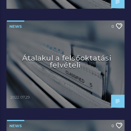
NEWS
0
Átalakul a felsőoktatási
felvételi
2022.07.29.
NEWS
0