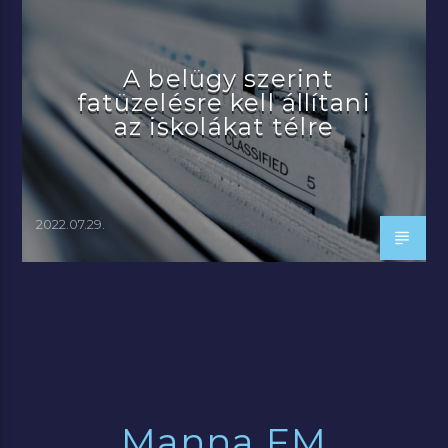
A belügy szerint
fatüzelésre kell állítani
az iskolákat télre
2022.07.29.
Manna FM