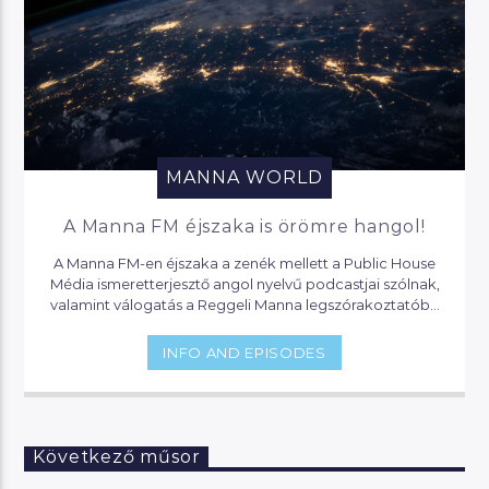
MANNA WORLD
A Manna FM éjszaka is örömre hangol!
A Manna FM-en éjszaka a zenék mellett a Public House
Média ismeretterjesztő angol nyelvű podcastjai szólnak,
valamint válogatás a Reggeli Manna legszórakoztatóbb
pillanataiból.
INFO AND EPISODES
Következő műsor