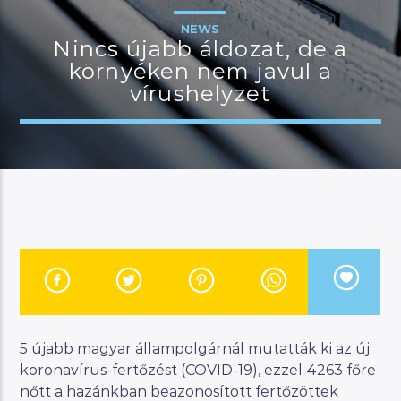
NEWS
Nincs újabb áldozat, de a
környéken nem javul a
JELENLEGI MŰSOR
vírushelyzet
MANNA WORLD
00:00
07:00
River
Manna FM
5 újabb magyar állampolgárnál mutatták ki az új
koronavírus-fertőzést (COVID-19), ezzel 4263 főre
nőtt a hazánkban beazonosított fertőzöttek