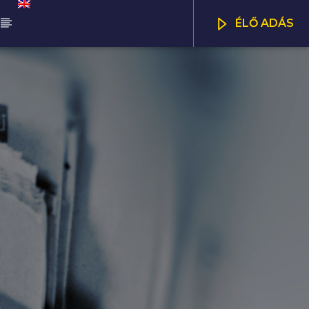
ÉLŐ ADÁS
ŰSOR
NNA DÉLELŐTT
CSATORNÁK
00
12:00