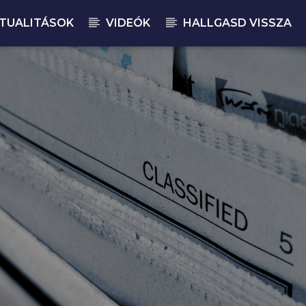
TUALITÁSOK
VIDEÓK
HALLGASD VISSZA
JELENLEGI M
MA
08: