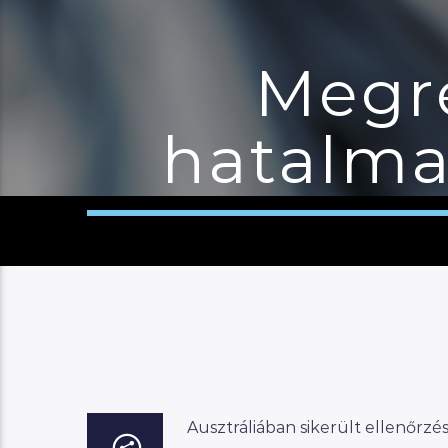
Megre
hatalma
Ausztráliában sikerült ellenőrz