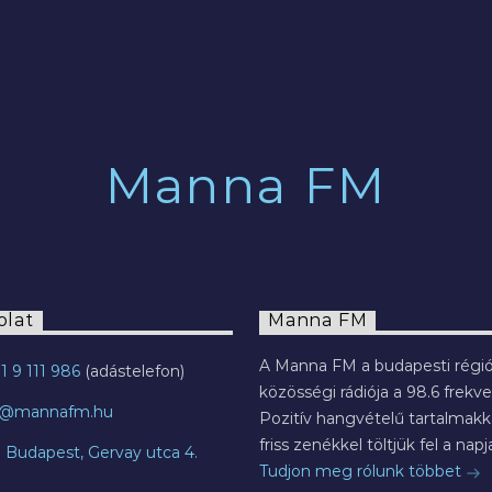
2022.07.29.
Manna FM
olat
Manna FM
A Manna FM a budapesti régió
1 9 111 986
közösségi rádiója a 98.6 frekve
o@mannafm.hu
Pozitív hangvételű tartalmakka
friss zenékkel töltjük fel a napja
7 Budapest, Gervay utca 4.
Tudjon meg rólunk többet