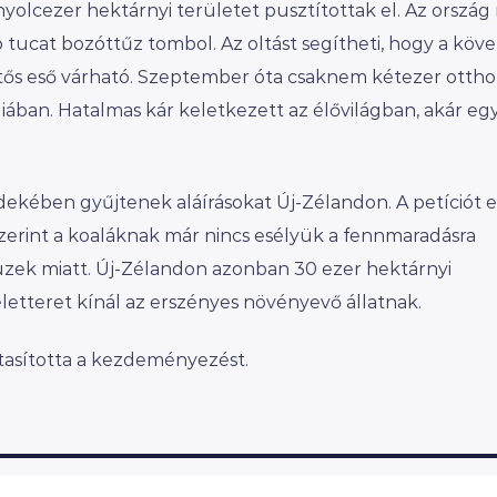
yolcezer hektárnyi területet pusztítottak el. Az ország
 tucat bozóttűz tombol. Az oltást segítheti, hogy a köv
ős eső várható. Szeptember óta csaknem kétezer ottho
liában. Hatalmas kár keletkezett az élővilágban, akár egy
ekében gyűjtenek aláírásokat Új-Zélandon. A petíciót 
szerint a koaláknak már nincs esélyük a fennmaradásra
üzek miatt. Új-Zélandon azonban 30 ezer hektárnyi
életteret kínál az erszényes növényevő állatnak.
utasította a kezdeményezést.