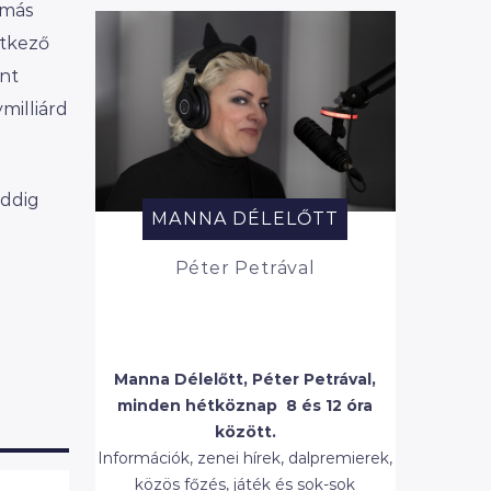
 más
etkező
nt
milliárd
eddig
MANNA DÉLELŐTT
Péter Petrával
Manna Délelőtt, Péter Petrával,
minden hétköznap 8 és 12 óra
között.
Információk, zenei hírek, dalpremierek,
közös főzés, játék és sok-sok