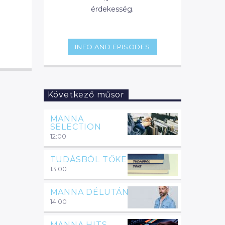
érdekesség.
INFO AND EPISODES
Következő műsor
MANNA
SELECTION
12:00
TUDÁSBÓL TŐKE
13:00
MANNA DÉLUTÁN
14:00
MANNA HITS