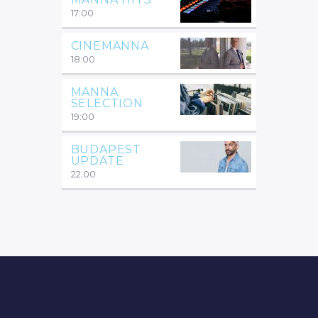
17:00
CINEMANNA
18:00
MANNA
SELECTION
19:00
BUDAPEST
UPDATE
22:00