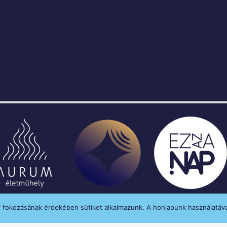
y fokozásának érdekében sütiket alkalmazunk. A honlapunk használatáva