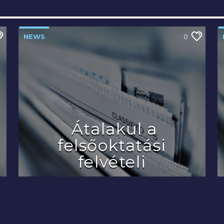
NEWS
0
Átalakul a
felsőoktatási
felvételi