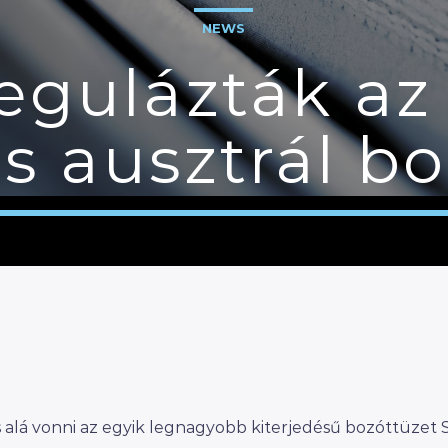
NEWS
gulázták az
s ausztrál bo
és alá vonni az egyik legnagyobb kiterjedésű bozóttüzet