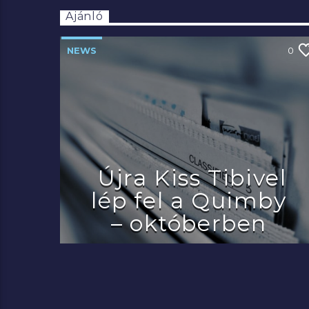
Ajánló
NEWS
0
Újra Kiss Tibivel
lép fel a Quimby
– októberben