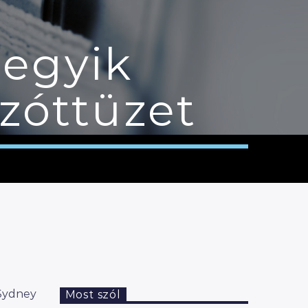
 egyik
zóttüzet
 Sydney
Most szól