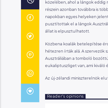
közelében, ahol a lángok eddig n
részein azonban továbbra is több
napokban egyes helyeken jelent
pusztítottak el a lángok Ausztrá
állat is elpusztulhatott.
Közbena koalák betelepítése érd
hétezren írták alá. A szervezők 
Ausztráliában a tomboló bozótt
eukaliptuszliget van, ami kiváló 
Az új-zélandi miniszterelnök el
Reader's opinions