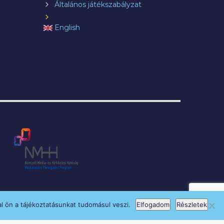
Általános játékszabályzat
English
l ön a tájékoztatásunkat tudomásul veszi.
Elfogadom
Részletek