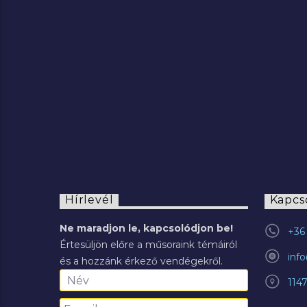
2022.07.29.
Hírlevél
Kapcs
Ne maradjon le, kapcsolódjon be!
+36 
Értesüljön előre a műsoraink témáiról
inf
és a hozzánk érkező vendégekről.
114