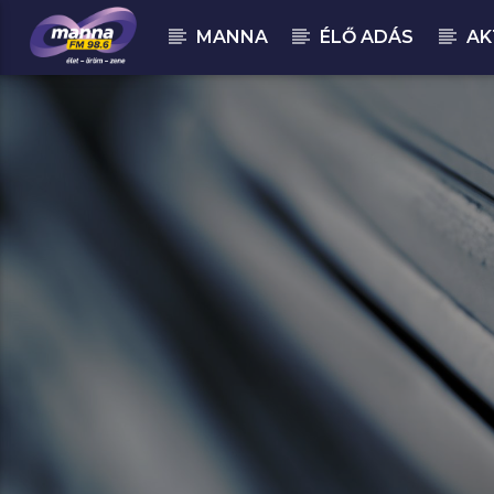
MANNA
ÉLŐ ADÁS
AK
MOST ADÁSBAN
MannaFM
Ember Márk : Hang és Csend