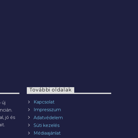
2022.07.29.
További oldalak
Kapcsolat
 új
Impresszum
ncián.
l, jó és
Adatvédelem
it.
Süti kezelés
Médiaajánlat