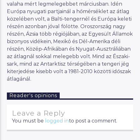
valaha mért legmelegebbet márciusban. Idén
Európa nyugati partjainál a hőmérséklet az átlag
közelében volt, a Balti-tengernél és Európa keleti
részén azonban jóval fölötte. Oroszország nagy
részén, Ázsia több régiójában, az Egyesült Államok
bizonyos vidékein, Mexikó és Dél-Amerika déli
részén, Közép-Afrikában és Nyugat-Ausztráliában
az átlagnál sokkal melegebb volt. Mind az Északi-
sark, mind az Antarktisz térségében a tengeri jég
kiterjedése kisebb volt a 1981-2010 közötti időszak
átlagánál.
Reader's opinions
Leave a Reply
You must be
logged in
to post a comment.