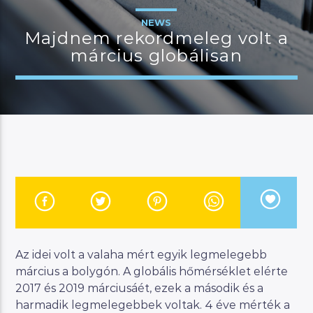
NEWS
Majdnem rekordmeleg volt a
március globálisan
JELENLEGI MŰSOR
MANNA WORLD
00:00
07:00
River
Manna FM
Az idei volt a valaha mért egyik legmelegebb
március a bolygón. A globális hőmérséklet elérte
2017 és 2019 márciusáét, ezek a második és a
harmadik legmelegebbek voltak. 4 éve mérték a