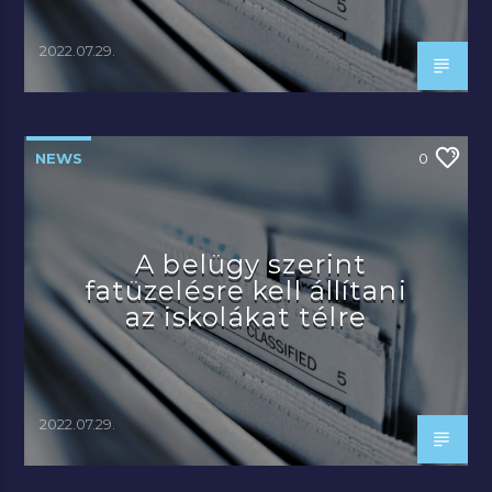
2022.07.29.
NEWS
0
A belügy szerint
fatüzelésre kell állítani
az iskolákat télre
2022.07.29.