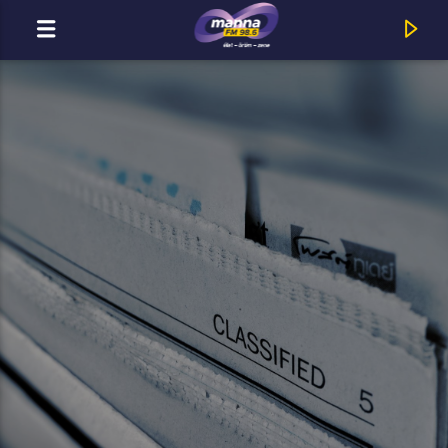
MOST ADÁSBAN
MannaFM
Andelic Jonathan : Vágyom Rád