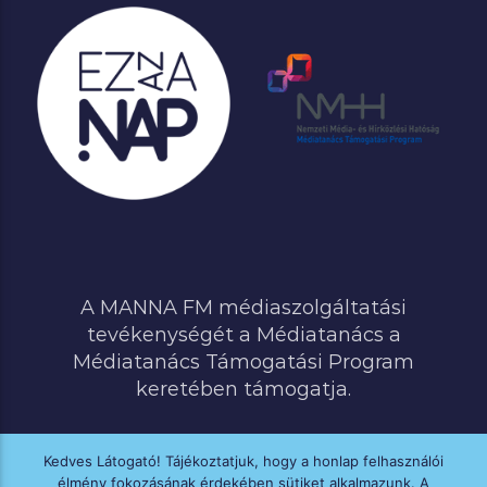
A MANNA FM médiaszolgáltatási
tevékenységét a Médiatanács a
Médiatanács Támogatási Program
keretében támogatja.
Kedves Látogató! Tájékoztatjuk, hogy a honlap felhasználói
élmény fokozásának érdekében sütiket alkalmazunk. A