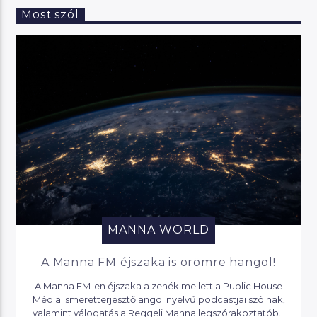
Most szól
MANNA WORLD
A Manna FM éjszaka is örömre hangol!
A Manna FM-en éjszaka a zenék mellett a Public House
Média ismeretterjesztő angol nyelvű podcastjai szólnak,
valamint válogatás a Reggeli Manna legszórakoztatóbb