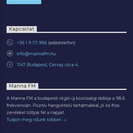
Kapcsolat
+36 1 9 111 986
info@mannafm.hu
1147 Budapest, Gervay utca 4.
Manna FM
A Manna FM a budapesti régió új közösségi rádiója a 98.6
frekvencián. Pozitív hangvételű tartalmakkal, jó és friss
zenékkel töltjük fel a napjait.
Tudjon meg rólunk többet