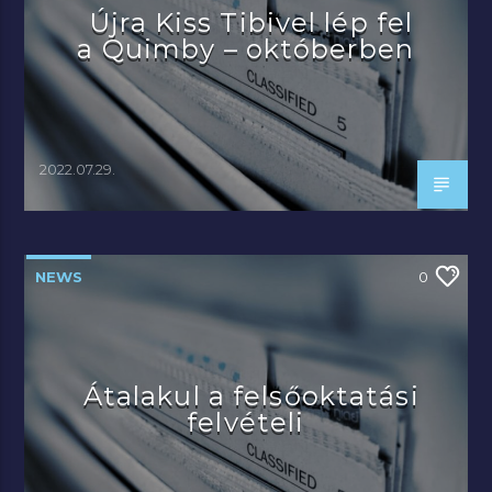
Újra Kiss Tibivel lép fel
a Quimby – októberben
2022.07.29.
NEWS
0
Átalakul a felsőoktatási
felvételi