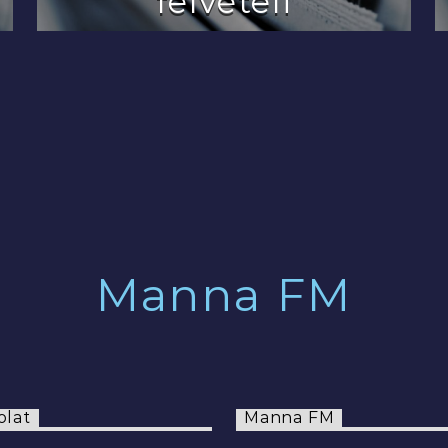
felvételi
2022.07.29.
Manna FM
olat
Manna FM