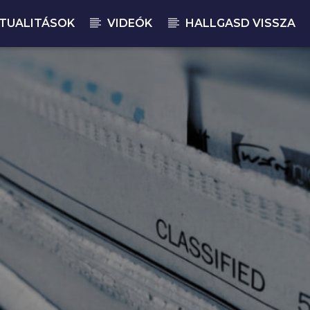
TUALITÁSOK
VIDEÓK
HALLGASD VISSZA
JELENLEGI M
CS
07: