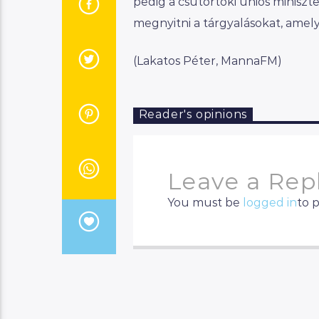
pedig a csütörtöki uniós miniszt
megnyitni a tárgyalásokat, ame
(Lakatos Péter, MannaFM)
Reader's opinions
Leave a Rep
You must be
logged in
to 