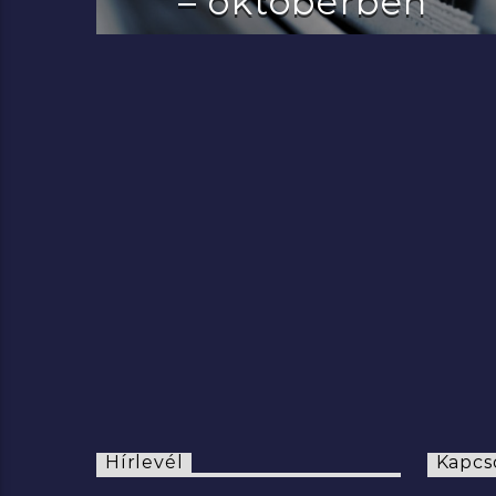
– októberben
2022.07.29.
Hírlevél
Kapcs