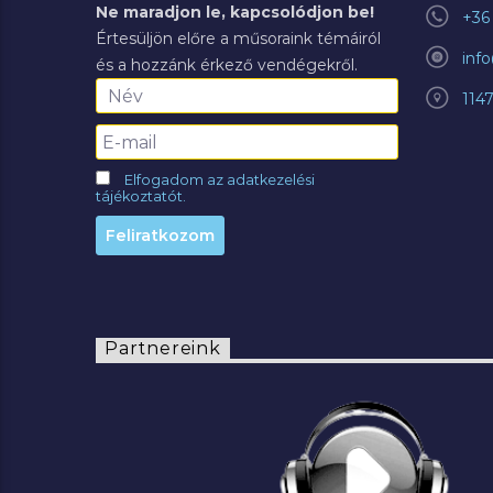
Ne maradjon le, kapcsolódjon be!
+36 
Értesüljön előre a műsoraink témáiról
inf
és a hozzánk érkező vendégekről.
114
Elfogadom az adatkezelési
tájékoztatót.
Partnereink