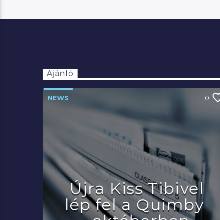
Ajánló
NEWS
0
Újra Kiss Tibivel
lép fel a Quimby