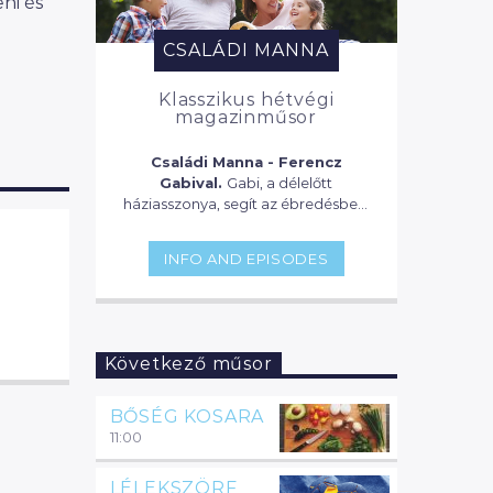
ni és
CSALÁDI MANNA
Klasszikus hétvégi
magazinműsor
Családi Manna - Ferencz
Gabival.
Gabi, a délelőtt
háziasszonya, segít az ébredésben,
ellát bennünket a legfontosabb és
legérdekesebb információkkal,
INFO AND EPISODES
összedob egy fincsi reggelit, vagy
egy vitamindús koktélt és segít,
hogy mit nem szabad kihagyni a
sorozatos-filmes bakancslistánkról.
Aztán ha már a gyerekek is fent
Következő műsor
vannak, keres nekünk valami
hasznos programot, vagy, hogy
mivel kössük le az örökmozgó
BŐSÉG KOSARA
gyermekünket. Hoz néhány jó zenei
11:00
újdonságot, koncertet, kiállítást,
színdarabot. 9-től, mikor már
LÉLEKSZÖRF