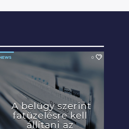
NEWS
0
A belügy szerint
fatüzelésre kell
állítani az