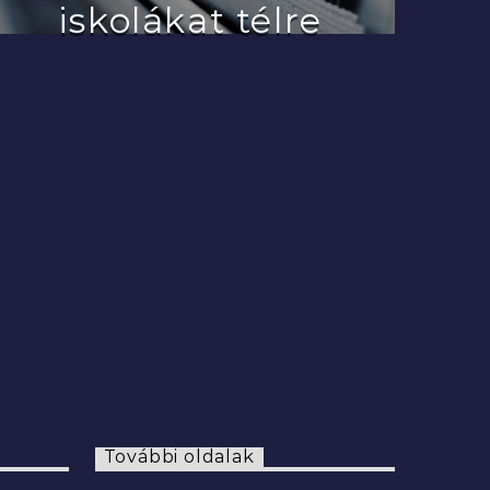
iskolákat télre
2022.07.29.
További oldalak