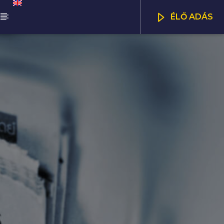
ÉLŐ ADÁS
ŰSOR
ALÁDI MANNA
CSATORNÁK
00
11:00