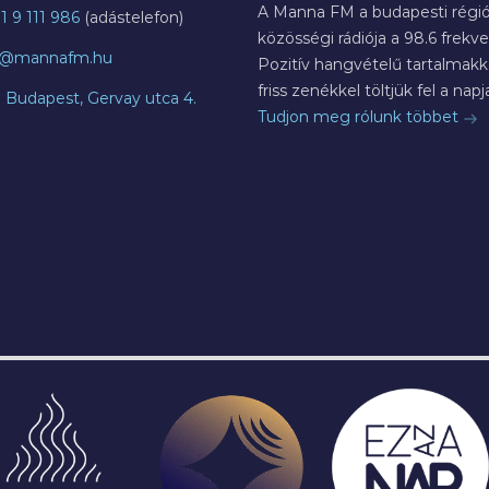
A Manna FM a budapesti régió
1 9 111 986
közösségi rádiója a 98.6 frekve
o@mannafm.hu
Pozitív hangvételű tartalmakka
friss zenékkel töltjük fel a napja
7 Budapest, Gervay utca 4.
Tudjon meg rólunk többet