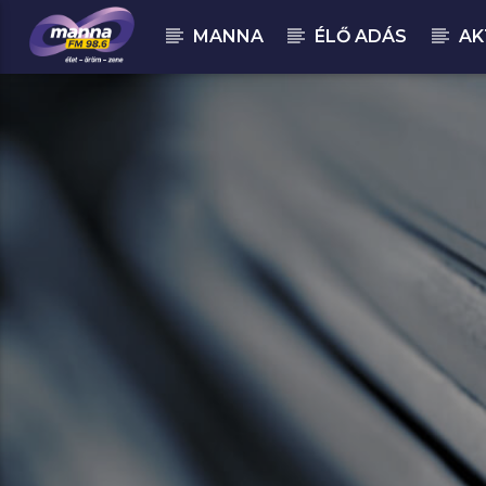
MANNA
ÉLŐ ADÁS
AK
MOST ADÁSBAN
MannaFM