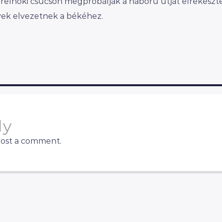
erelnöki csúcson megpróbálják a háború útját elrekeszte
lyek elvezetnek a békéhez.
ly
post a comment.