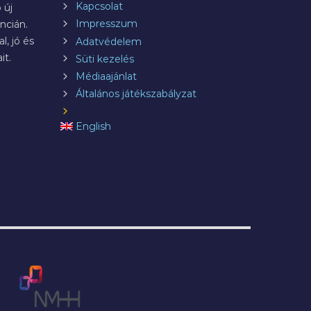
Kapcsolat
 új
Impresszum
ncián.
l, jó és
Adatvédelem
it.
Süti kezelés
Médiaajánlat
Általános játékszabályzat
English