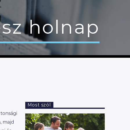
esz holnap
Most szól
ztonsági
, majd