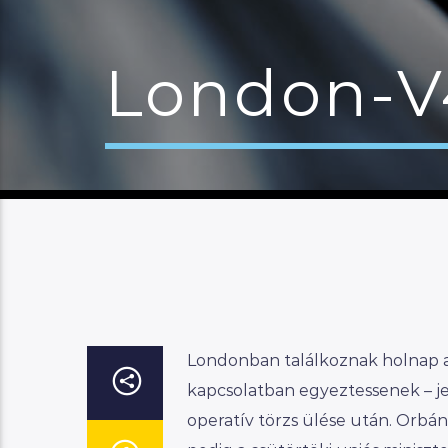
London-V4
Londonban találkoznak holnap a 
kapcsolatban egyeztessenek – je
operatív törzs ülése után. Orbán