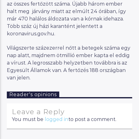
az összes fertőzött száma. Újabb három ember
halt meg járvány miatt az elmúlt 24 órában, így
már 470 halálos áldozata van a kórnak idehaza.
Több száz új házi karantént jelentett a
koronavirus.gov.hu.
Világszerte százezerrel nőtt a betegek száma egy
nap alatt, majdnem ötmillió ember kapta el eddig
a vírust. A legrosszabb helyzetben továbbra is az
Egyesült Államok van. A fertőzés 188 országban
van jelen.
Reader's opinions
Leave a Reply
You must be
logged in
to post a comment.