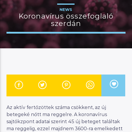
NEWS
Koronavírus összefoglaló
szerdán
JELENLEGI MŰSOR
MANNA HITS
19:00
22:00
River
Manna FM
Az aktív fertőzöttek száma csökkent, az új
betegeké nőtt ma reggelre. A koronavírus
sajtókzpont adatai szerint 45 új beteget találtak
ma reggelig, ezzel majdnem 3600-ra emelkedett