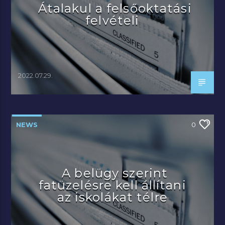
Átalakul a felsőoktatási
felvételi
2022.07.29.
NEWS
0
A belügy szerint
fatüzelésre kell állítani
az iskolákat télre