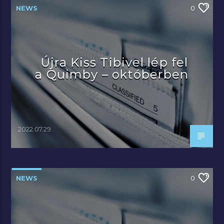
NEWS
0
Újra Kiss Tibivel lép fel
a Quimby – októberben
2022.07.29.
NEWS
0