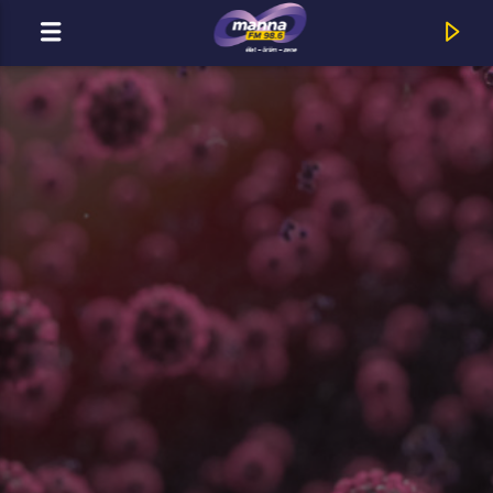
MOST ADÁSBAN
MannaFM