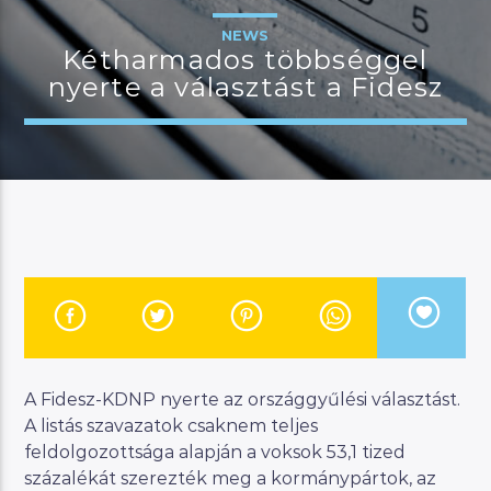
NEWS
Kétharmados többséggel
nyerte a választást a Fidesz
JELENLEGI MŰSOR
MANNA DÉLELŐTT
08:00
12:00
River
Manna FM
A Fidesz-KDNP nyerte az országgyűlési választást.
A listás szavazatok csaknem teljes
feldolgozottsága alapján a voksok 53,1 tized
százalékát szerezték meg a kormánypártok, az