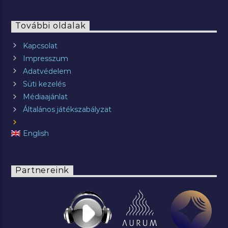
További oldalak
Kapcsolat
Impresszum
Adatvédelem
Süti kezelés
Médiaajánlat
Általános játékszabályzat
English
Partnereink