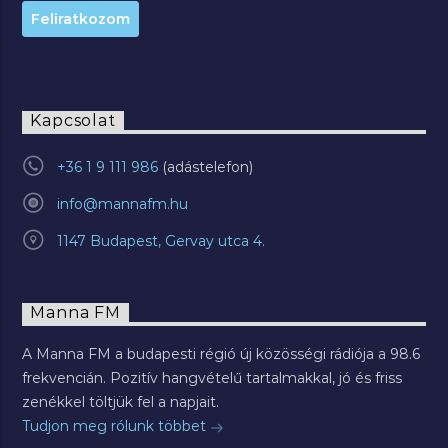
Kapcsolat
+36 1 9 111 986
info@mannafm.hu
1147 Budapest, Gervay utca 4.
Manna FM
A Manna FM a budapesti régió új közösségi rádiója a 98.6
frekvencián. Pozitív hangvételű tartalmakkal, jó és friss
zenékkel töltjük fel a napjait.
Tudjon meg rólunk többet