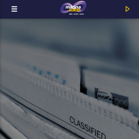
MOST ADÁSBAN
Geszti Péter & Péterfy Bori : Csak