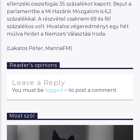
ellenzéki összefogás 35 százalékot kapott. Bejut a
parlamentbe a Mi Hazánk Mozgalom is 6,2
százalékkal. A részvétel csaknem 69 és fél
százalékos volt. Hivatalos végeredményt egy hét
múlva hirdet a Nemzeti Választási Iroda.
(Lakatos Péter, MannaFM)
Reader's opinions
Leave a Reply
You must be
logged in
to post a comment.
Most szól