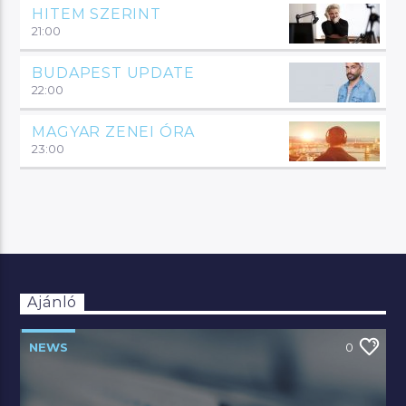
HITEM SZERINT
21:00
BUDAPEST UPDATE
22:00
MAGYAR ZENEI ÓRA
23:00
Ajánló
NEWS
0