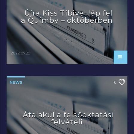
Újra Kiss Tibivel lép fel
a Quimby – októberben
2022.07.29.
NEWS
0
Átalakul a felsőoktatási
felvételi