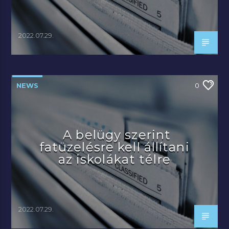
2022.07.29.
NEWS
0
A belügy szerint
fatüzelésre kell állítani
az iskolákat télre
2022.07.29.