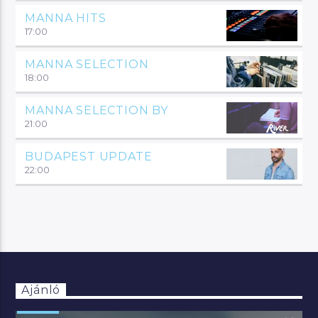
MANNA HITS
17:00
MANNA SELECTION
18:00
MANNA SELECTION BY
21:00
BUDAPEST UPDATE
22:00
Ajánló