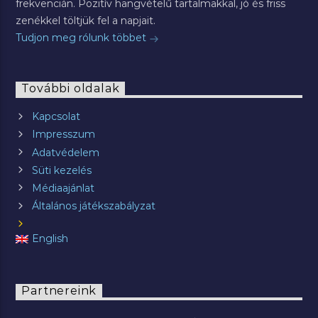
frekvencián. Pozitív hangvételű tartalmakkal, jó és friss
zenékkel töltjük fel a napjait.
Tudjon meg rólunk többet
További oldalak
Kapcsolat
Impresszum
Adatvédelem
Süti kezelés
Médiaajánlat
Általános játékszabályzat
English
Partnereink