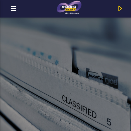
MOST ADÁSBAN
MannaFM
Unisex : Más Úton