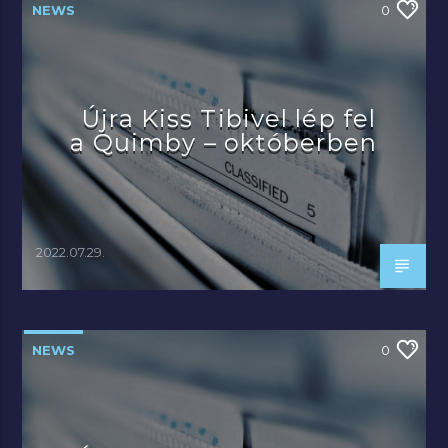
NEWS
0
Újra Kiss Tibivel lép fel
a Quimby – októberben
2022.07.29.
NEWS
0