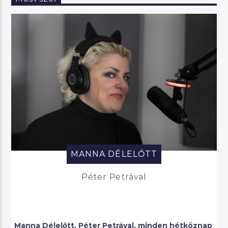
MANNA DÉLELŐTT
Péter Petrával
Manna Délelőtt, Péter Petrával, minden hétköznap