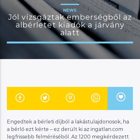
NEWS
Jól vizsgáztak emberségből az
albérletet kiadók a járvány
JELENLEGI MŰSOR
alatt
MANNA DÉLELŐTT
08:00
12:00
River
Manna FM
Engedtek a bérleti díjból a lakástulajdonosok, ha
a bérlő ezt kérte – ez derült ki az ingatlan.com
legfrissebb felméréséből. Az 1200 megkérdezett