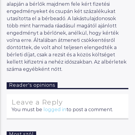
alapján a bérlők majdnem fele kért fizetési
engedményeket és csupán két százalékukat
utasította el a bérbeadó. A lakástulajdonosok
több mint harmada ráadásul magától ajánlott
engedményt a bérlőnek, anélkül, hogy kérték
volna erre. Általában átmeneti csökkentésről
döntöttek, de volt ahol teljesen elengedték a
bérleti díjat, csak a rezsit és a közös költséget
kellett kifizetni a nehéz időszakban. Az albérletek
száma egyébként nőtt.
Reader's opinions
Leave a Reply
You must be
logged in
to post a comment.
Most szól