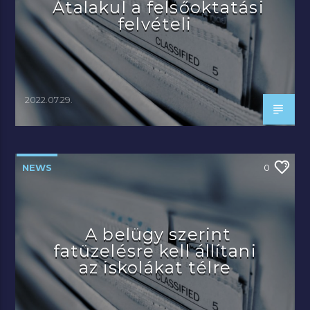
Átalakul a felsőoktatási
felvételi
2022.07.29.
NEWS
0
A belügy szerint
fatüzelésre kell állítani
az iskolákat télre