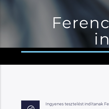
Ferenc
i
Ingyenes tesztelést indítanak Fe