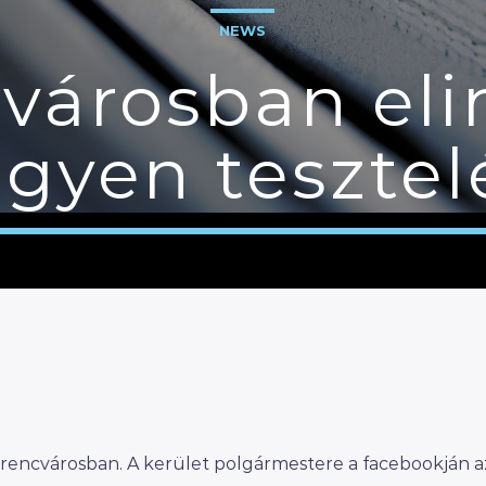
NEWS
városban eli
ngyen tesztel
rencvárosban. A kerület polgármestere a facebookján azt