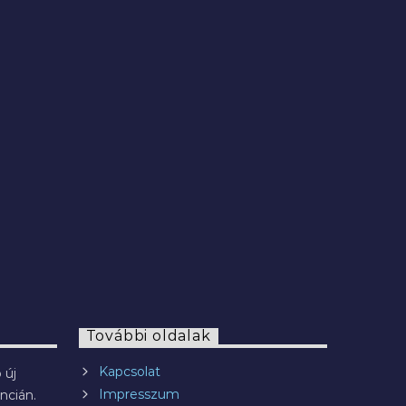
2022.07.29.
További oldalak
Kapcsolat
 új
Impresszum
ncián.