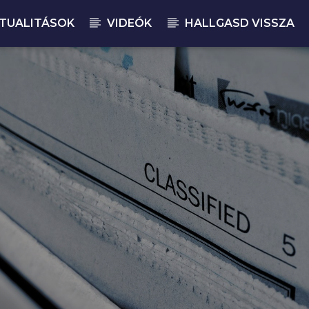
TUALITÁSOK
VIDEÓK
HALLGASD VISSZA
JELENLEGI M
CS
07: