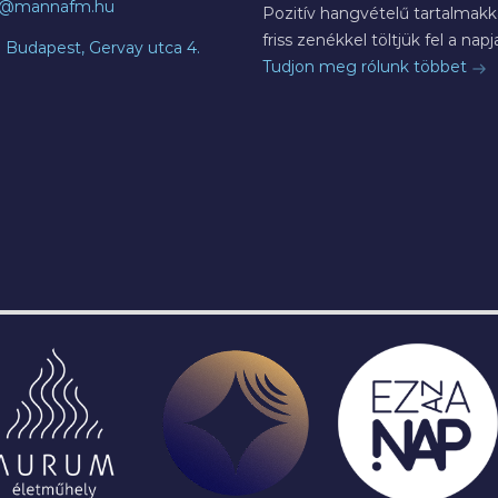
o@mannafm.hu
Pozitív hangvételű tartalmakka
friss zenékkel töltjük fel a napja
7 Budapest, Gervay utca 4.
Tudjon meg rólunk többet