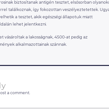
osinak biztosítanak antigén tesztet, elsősorban olyanok
rel találkoznak, így fokozottan veszélyeztetettek. Ug
elhetik a tesztet, akik egészségi állapotuk miatt
dalán lehet jelentkezni.
t vásároltak a lakosságnak, 4500-at pedig az
mények alkalmazottainak szánnak.
ly
post a comment.