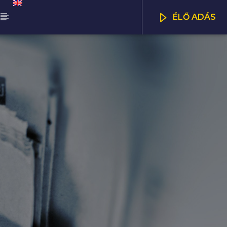
ÉLŐ ADÁS
ŰSOR
ALÁDI MANNA
CSATORNÁK
00
11:00