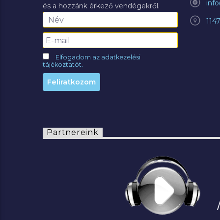
inf
és a hozzánk érkező vendégekről.
114
Elfogadom az adatkezelési
tájékoztatót.
Partnereink