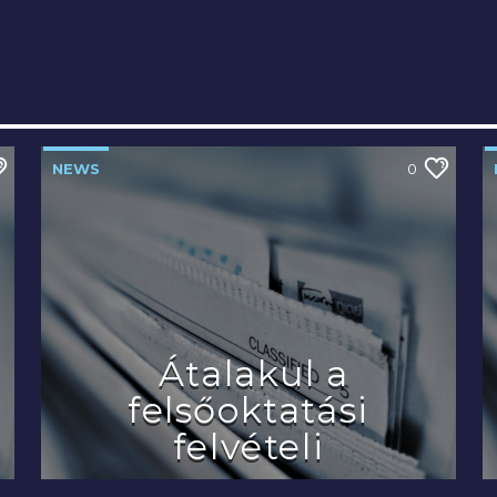
NEWS
0
Átalakul a
felsőoktatási
felvételi