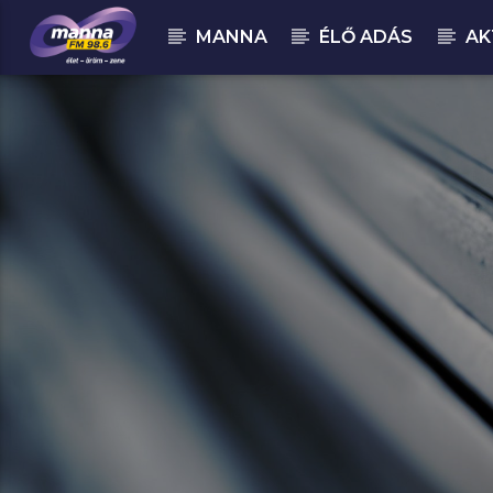
MANNA
ÉLŐ ADÁS
AK
MOST ADÁSBAN
MannaFM