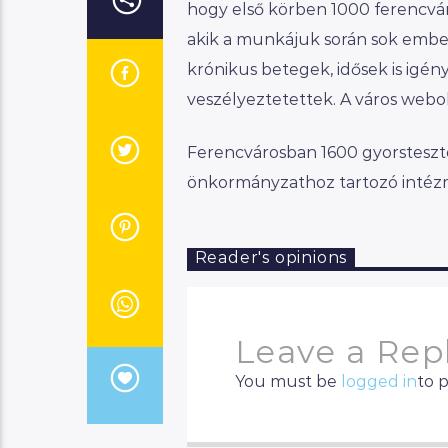
hogy első körben 1000 ferencvár
akik a munkájuk során sok ember
krónikus betegek, idősek is igény
veszélyeztetettek. A város webol
Ferencvárosban 1600 gyorsteszte
önkormányzathoz tartozó intéz
Reader's opinions
Leave a Rep
You must be
logged in
to 