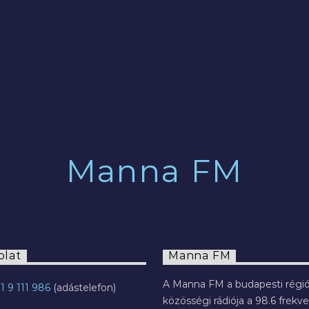
2022.07.29.
Manna FM
olat
Manna FM
A Manna FM a budapesti régió
1 9 111 986
közösségi rádiója a 98.6 frekve