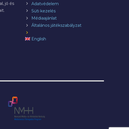
l, jó és
Adatvédelem
it.
Süti kezelés
Médiaajánlat
Általános játékszabályzat
English