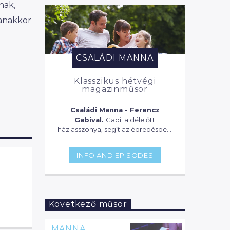
nak,
yanakkor
CSALÁDI MANNA
Klasszikus hétvégi
magazinműsor
Családi Manna - Ferencz
Gabival.
Gabi, a délelőtt
háziasszonya, segít az ébredésben,
ellát bennünket a legfontosabb és
legérdekesebb információkkal,
INFO AND EPISODES
összedob egy fincsi reggelit, vagy
egy vitamindús koktélt és segít,
hogy mit nem szabad kihagyni a
sorozatos-filmes bakancslistánkról.
Aztán ha már a gyerekek is fent
Következő műsor
vannak, keres nekünk valami
hasznos programot, vagy, hogy
mivel kössük le az örökmozgó
MANNA