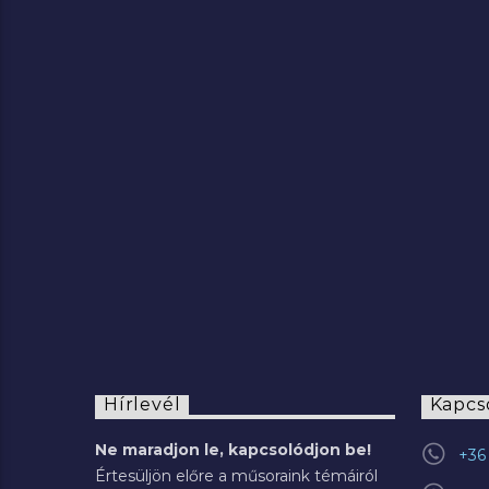
2022.07.29.
Hírlevél
Kapcs
Ne maradjon le, kapcsolódjon be!
+36 
Értesüljön előre a műsoraink témáiról