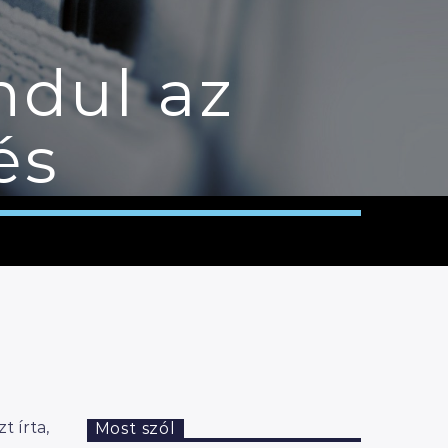
ndul az
és
 írta,
Most szól