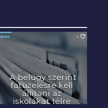
szól az életörömzene...mert a
Manna Fm, örömre hangol.
NEWS
0
A belügy szerint
fatüzelésre kell
állítani az
iskolákat télre