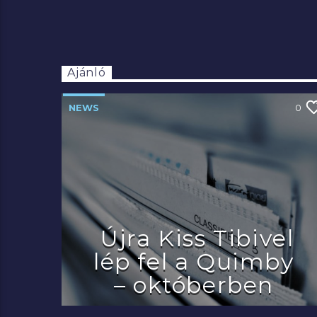
Ajánló
NEWS
0
Újra Kiss Tibivel
lép fel a Quimby
– októberben