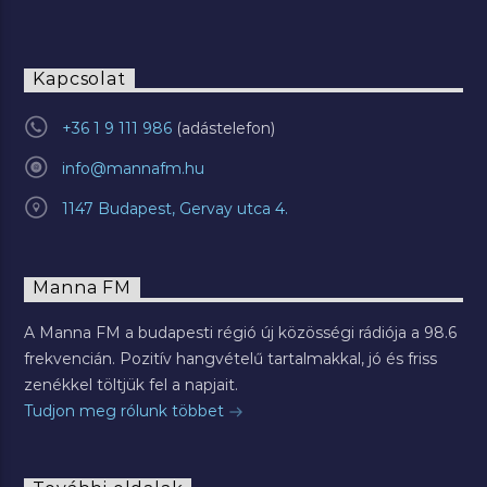
Kapcsolat
+36 1 9 111 986
info@mannafm.hu
1147 Budapest, Gervay utca 4.
Manna FM
A Manna FM a budapesti régió új közösségi rádiója a 98.6
frekvencián. Pozitív hangvételű tartalmakkal, jó és friss
zenékkel töltjük fel a napjait.
Tudjon meg rólunk többet