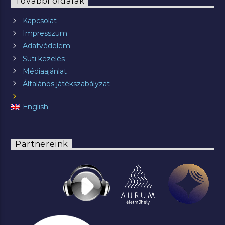
További oldalak
Kapcsolat
Impresszum
Adatvédelem
Süti kezelés
Médiaajánlat
Általános játékszabályzat
English
Partnereink