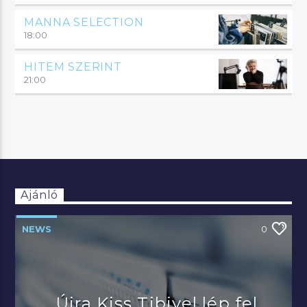
MANNA SELECTION
18:00
HITEM SZERINT
21:00
Ajánló
NEWS
0
Újra Kiss Tibivel lép fel