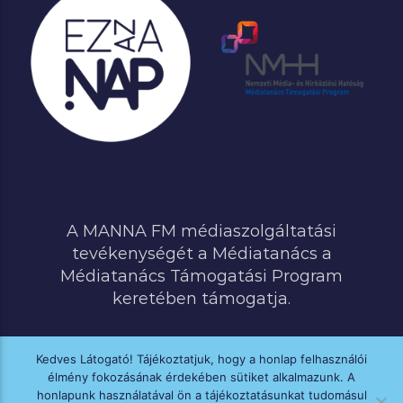
A MANNA FM médiaszolgáltatási
tevékenységét a Médiatanács a
Médiatanács Támogatási Program
keretében támogatja.
Kedves Látogató! Tájékoztatjuk, hogy a honlap felhasználói
élmény fokozásának érdekében sütiket alkalmazunk. A
MINDEN JOG FENNTARTVA © 2020 MANNA FM
honlapunk használatával ön a tájékoztatásunkat tudomásul