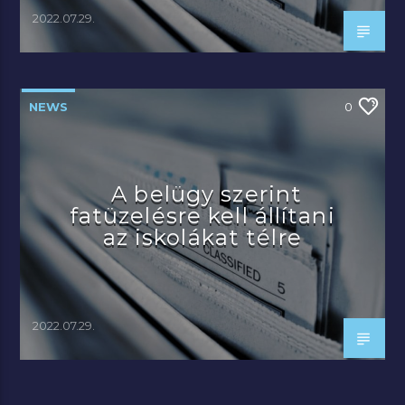
2022.07.29.
NEWS
0
A belügy szerint
fatüzelésre kell állítani
az iskolákat télre
2022.07.29.