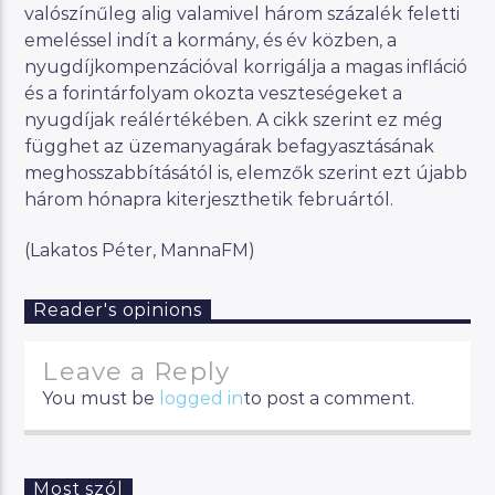
valószínűleg alig valamivel három százalék feletti
emeléssel indít a kormány, és év közben, a
nyugdíjkompenzációval korrigálja a magas infláció
és a forintárfolyam okozta veszteségeket a
nyugdíjak reálértékében. A cikk szerint ez még
függhet az üzemanyagárak befagyasztásának
meghosszabbításától is, elemzők szerint ezt újabb
három hónapra kiterjeszthetik februártól.
(Lakatos Péter, MannaFM)
Reader's opinions
Leave a Reply
You must be
logged in
to post a comment.
Most szól