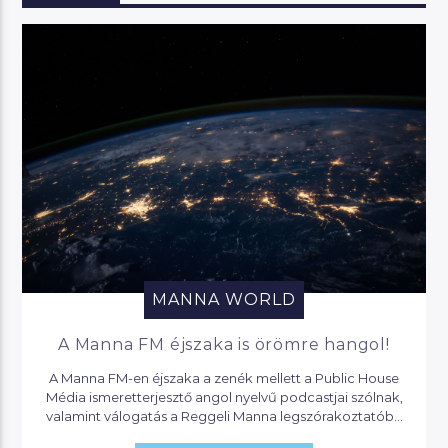
MANNA WORLD
A Manna FM éjszaka is örömre hangol!
A Manna FM-en éjszaka a zenék mellett a Public House
Média ismeretterjesztő angol nyelvű podcastjai szólnak,
valamint válogatás a Reggeli Manna legszórakoztatóbb
pillanataiból.