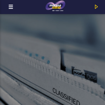
MOST ADÁSBAN
MannaFM
Alexandra Burke : Hallelujah