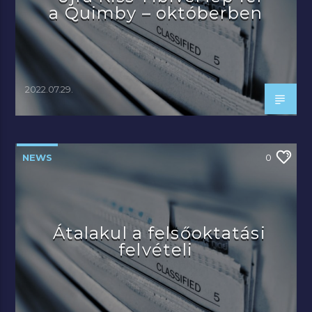
a Quimby – októberben
2022.07.29.
NEWS
0
Átalakul a felsőoktatási
felvételi