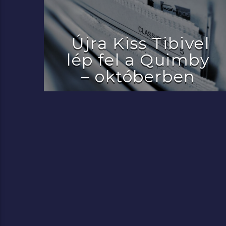
Újra Kiss Tibivel
lép fel a Quimby
– októberben
2022.07.29.