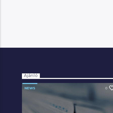
Ajánló
NEWS
0