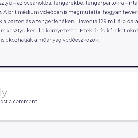
ztyű – az óceánokba, tengerekbe, tengerpartokra – írt
án. A brit médium videóban is megmutatta, hogyan heve
k a parton és a tengerfenéken. Havonta 129 milliárd dar
umikesztyű kerül a környezetbe. Ezek óriási károkat oko
t is okozhatják a műanyag védőeszközök.
ly
post a comment.