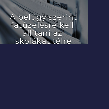
A belügy szerint
fatüzelésre kell
állítani az
iskolákat télre
2022.07.29.