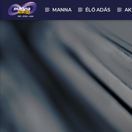
MANNA
ÉLŐ ADÁS
AK
MOST ADÁSBAN
MannaFM