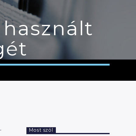
 használt
gét
–
Most szól