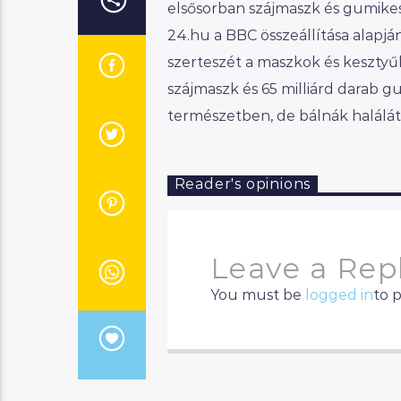
elsősorban szájmaszk és gumikes
24.hu a BBC összeállítása alapj
szerteszét a maszkok és kesztyű
szájmaszk és 65 milliárd darab g
természetben, de bálnák halálá
Reader's opinions
Leave a Rep
You must be
logged in
to 