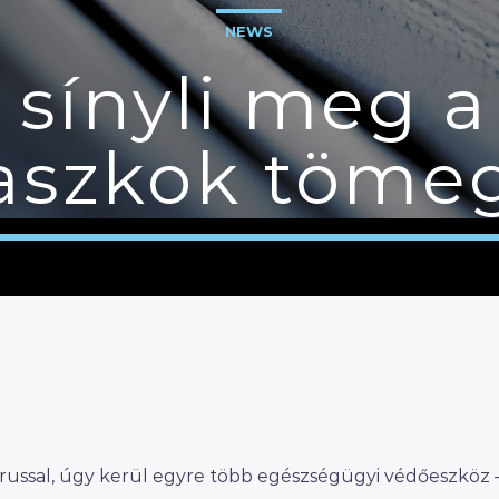
NEWS
 sínyli meg a
szkok töme
russal, úgy kerül egyre több egészségügyi védőeszköz 