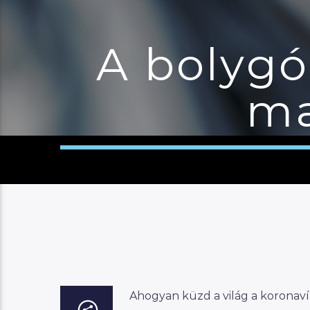
A bolygó
ma
Ahogyan küzd a világ a koronaví