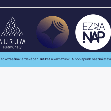
y fokozásának érdekében sütiket alkalmazunk. A honlapunk használatáva
enységét a Médiatanács a Médiatanács Támogatá
MINDEN JOG FENNTARTVA © 2020 MANNA FM