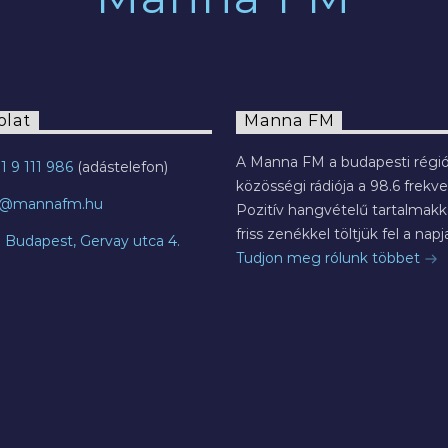
olat
Manna FM
A Manna FM a budapesti régió
1 9 111 986
közösségi rádiója a 98.6 frekve
o@mannafm.hu
Pozitív hangvételű tartalmakka
friss zenékkel töltjük fel a napja
7 Budapest, Gervay utca 4.
Tudjon meg rólunk többet