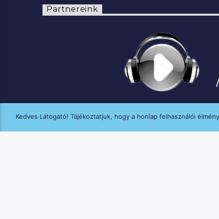
Partnereink
Kedves Látogató! Tájékoztatjuk, hogy a honlap felhasználói élmén
A MANNA FM médiaszolgáltatási tevék