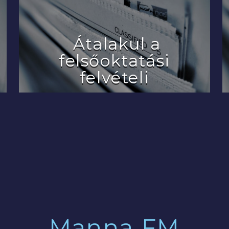
Átalakul a
felsőoktatási
felvételi
2022.07.29.
Manna FM