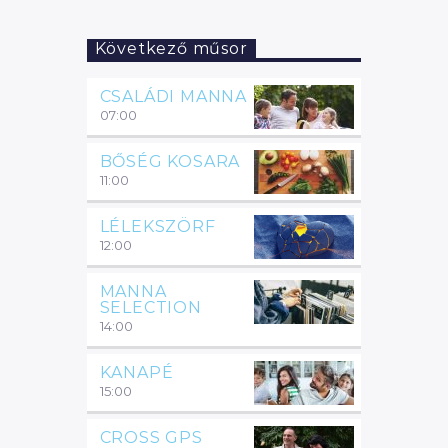
Következő műsor
CSALÁDI MANNA
07:00
BŐSÉG KOSARA
11:00
LÉLEKSZÖRF
12:00
MANNA
SELECTION
14:00
KANAPÉ
15:00
CROSS GPS