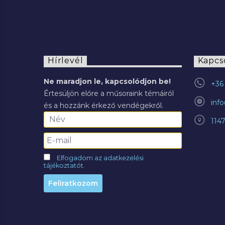
Hírlevél
Kapcs
Ne maradjon le, kapcsolódjon be!
+36 
Értesüljön előre a műsoraink témáiról
inf
és a hozzánk érkező vendégekről.
114
Elfogadom az adatkezelési
tájékoztatót.