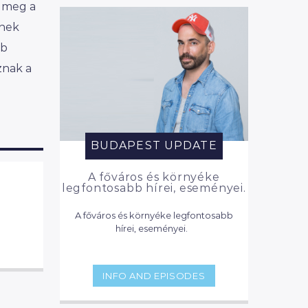
a meg a
rnek
ab
znak a
BUDAPEST UPDATE
A főváros és környéke
legfontosabb hírei, eseményei.
A főváros és környéke legfontosabb
hírei, eseményei.
INFO AND EPISODES