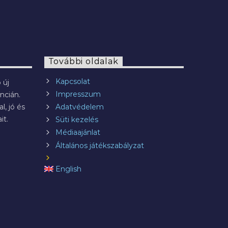
További oldalak
Kapcsolat
 új
Impresszum
ncián.
l, jó és
Adatvédelem
it.
Süti kezelés
Médiaajánlat
Általános játékszabályzat
English