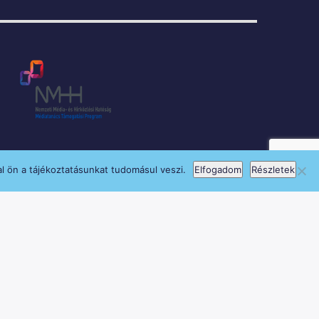
l ön a tájékoztatásunkat tudomásul veszi.
Elfogadom
Részletek
si Program keretében támogatja.