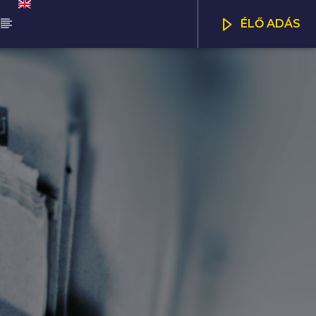
ÉLŐ ADÁS
ŰSOR
DAPEST UPDATE
CSATORNÁK
00
07:00