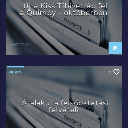
Újra Kiss Tibivel lép fel
a Quimby – októberben
2022.07.29.
NEWS
0
Átalakul a felsőoktatási
felvételi