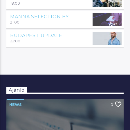
18:00
MANNA SELECTION BY
21:00
BUDAPEST UPDATE
22:00
Ajánló
NEWS
0