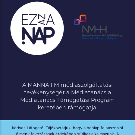
A MANNA FM médiaszolgáltatási
tevékenységét a Médiatanács a
Médiatanács Támogatási Program
keretében támogatja.
Kedves Látogató! Tájékoztatjuk, hogy a honlap felhasználói
élmény fokozásának érdekében sütiket alkalmazunk. A