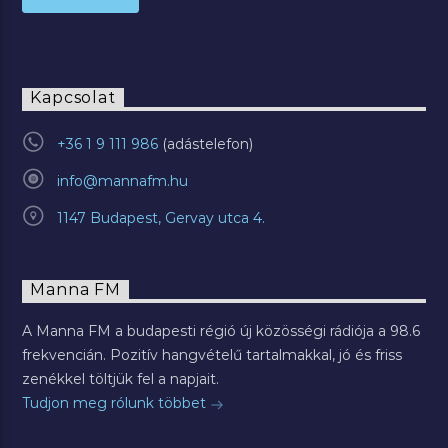
Kapcsolat
+36 1 9 111 986
info@mannafm.hu
1147 Budapest, Gervay utca 4.
Manna FM
A Manna FM a budapesti régió új közösségi rádiója a 98.6
frekvencián. Pozitív hangvételű tartalmakkal, jó és friss
zenékkel töltjük fel a napjait.
Tudjon meg rólunk többet