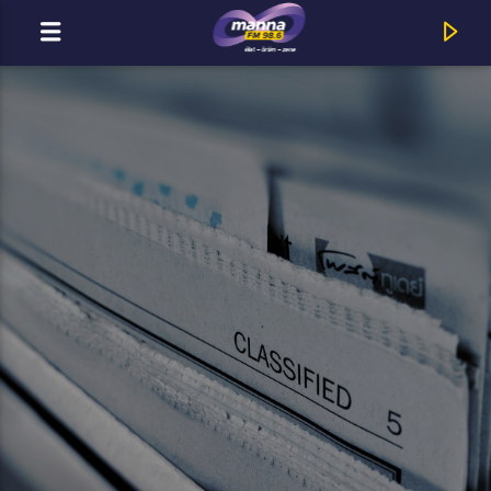
MOST ADÁSBAN
MannaFM
Tracy Chapman : Give Me One Reason