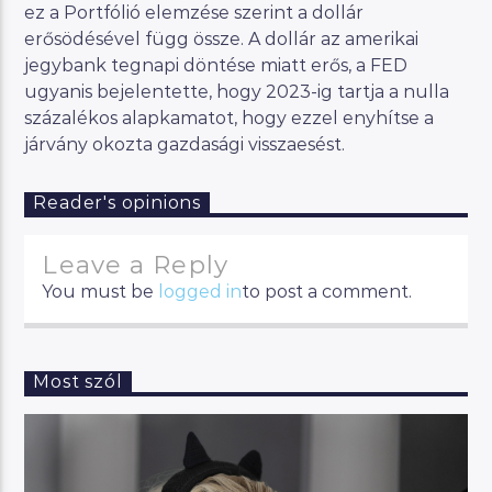
ez a Portfólió elemzése szerint a dollár
erősödésével függ össze. A dollár az amerikai
jegybank tegnapi döntése miatt erős, a FED
ugyanis bejelentette, hogy 2023-ig tartja a nulla
százalékos alapkamatot, hogy ezzel enyhítse a
járvány okozta gazdasági visszaesést.
Reader's opinions
Leave a Reply
You must be
logged in
to post a comment.
Most szól