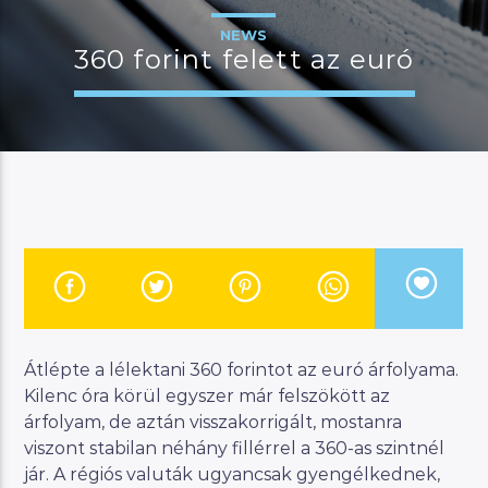
NEWS
360 forint felett az euró
JELENLEGI MŰSOR
MANNA DÉLELŐTT
08:00
12:00
River
Átlépte a lélektani 360 forintot az euró árfolyama.
Manna FM
Kilenc óra körül egyszer már felszökött az
árfolyam, de aztán visszakorrigált, mostanra
viszont stabilan néhány fillérrel a 360-as szintnél
jár. A régiós valuták ugyancsak gyengélkednek,