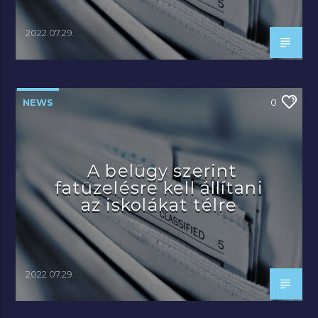
2022.07.29.
NEWS
0
A belügy szerint
fatüzelésre kell állítani
az iskolákat télre
2022.07.29.