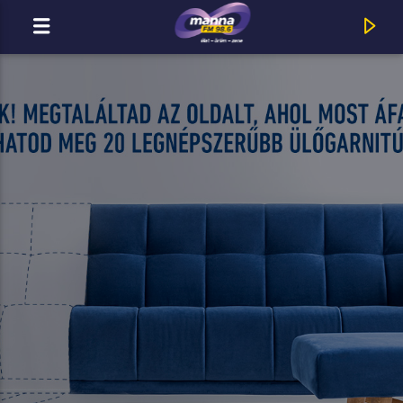
MOST ADÁSBAN
MannaFM
Ember Márk : Hang és Csend