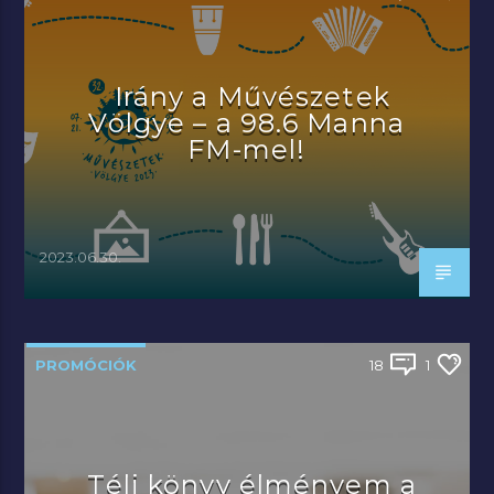
Irány a Művészetek
Völgye – a 98.6 Manna
FM-mel!
2023.06.30.
PROMÓCIÓK
18
1
Téli könyv élményem a