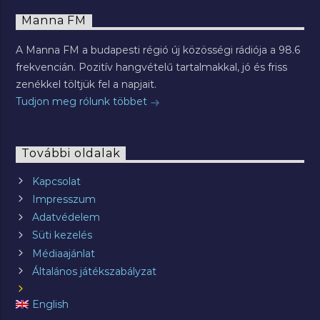
Manna FM
A Manna FM a budapesti régió új közösségi rádiója a 98.6
frekvencián. Pozitív hangvételű tartalmakkal, jó és friss
zenékkel töltjük fel a napjait.
Tudjon meg rólunk többet
További oldalak
Kapcsolat
Impresszum
Adatvédelem
Süti kezelés
Médiaajánlat
Általános játékszabályzat
English