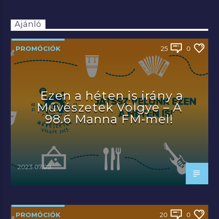
Ajánló
PROMÓCIÓK
25
0
Ezen a héten is irány a
Művészetek Völgye – A
98.6 Manna FM-mel!
2023.07.09.
PROMÓCIÓK
20
0