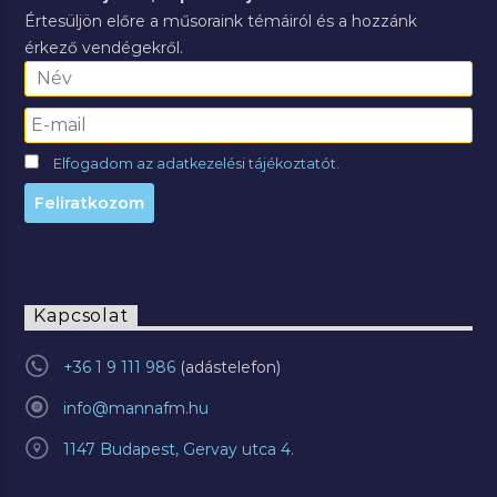
Értesüljön előre a műsoraink témáiról és a hozzánk
érkező vendégekről.
Elfogadom az adatkezelési tájékoztatót.
Kapcsolat
+36 1 9 111 986
info@mannafm.hu
1147 Budapest, Gervay utca 4.