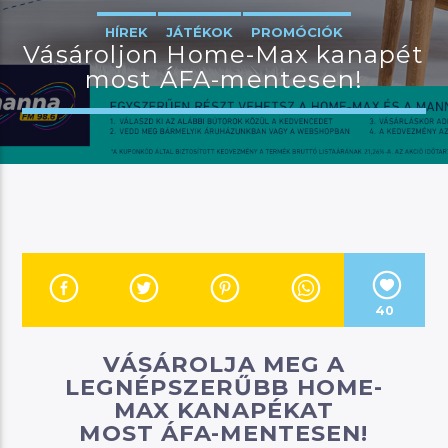
HÍREK
JÁTÉKOK
PROMÓCIÓK
Vásároljon Home-Max kanapét
most ÁFA-mentesen!
JELENLEGI MŰSOR
MANNA DÉLELŐTT
08:00
12:00
River
40
Manna FM
VÁSÁROLJA MEG A
LEGNÉPSZERŰBB HOME-
MAX KANAPÉKAT
MOST ÁFA-MENTESEN!