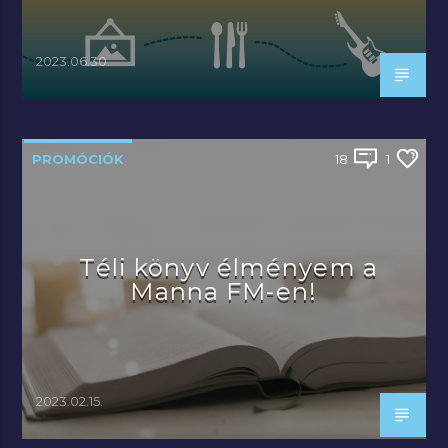
2023.06.30.
PROMÓCIÓK
18
1
Téli könyv élményem a
Manna FM-en!
2023.02.15.