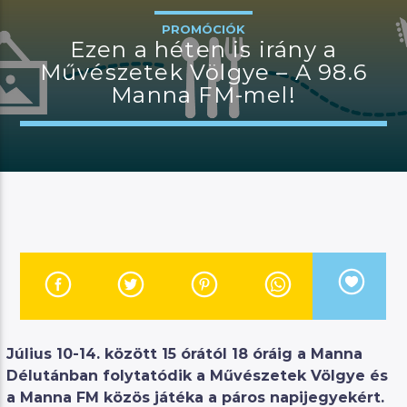
PROMÓCIÓK
Ezen a héten is irány a
Művészetek Völgye – A 98.6
JELENLEGI MŰSOR
Manna FM-mel!
BUDAPEST UPDATE
06:00
07:00
River
Manna FM
Július 10-14. között 15 órától 18 óráig a Manna
Délutánban folytatódik a Művészetek Völgye és
a Manna FM közös játéka a páros napijegyekért.