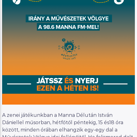
A zenei játékunkban a Manna Délután István
Dániellel műsorban, hétfőtől péntekig, 15 és18 óra
között, minden órában elhangzik egy-egy dal a