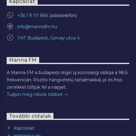
Kapcsolat
+36 1 9 111 986
info@mannafm.hu
1147 Budapest, Gervay utca 4.
Manna FM
A Manna FM a budapesti régió új közösségi rádiója a 98.6
frekvencián. Pozitív hangvételű tartalmakkal, jó és friss
zenékkel töltjük fel a napjait.
Tudjon meg rólunk többet
További oldalak
Kapcsolat
Impresszum