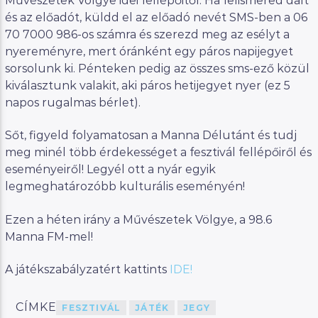
Művészetek Völgye idei fellépőitől. Ha felismered dalt
és az előadót, küldd el az előadó nevét SMS-ben a 06
70 7000 986-os számra és szerezd meg az esélyt a
nyereményre, mert óránként egy páros napijegyet
sorsolunk ki. Pénteken pedig az összes sms-ező közül
kiválasztunk valakit, aki páros hetijegyet nyer (ez 5
napos rugalmas bérlet).
Sőt, figyeld folyamatosan a Manna Délutánt és tudj
meg minél több érdekességet a fesztivál fellépőiről és
eseményeiről! Legyél ott a nyár egyik
legmeghatározóbb kulturális eseményén!
Ezen a héten irány a Művészetek Völgye, a 98.6
Manna FM-mel!
A játékszabályzatért kattints
IDE!
CÍMKE
FESZTIVÁL
JÁTÉK
JEGY