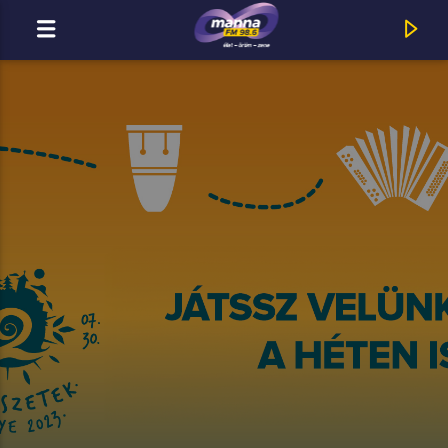
MOST ADÁSBAN
MannaFM
Punnany Massif : Élvezd