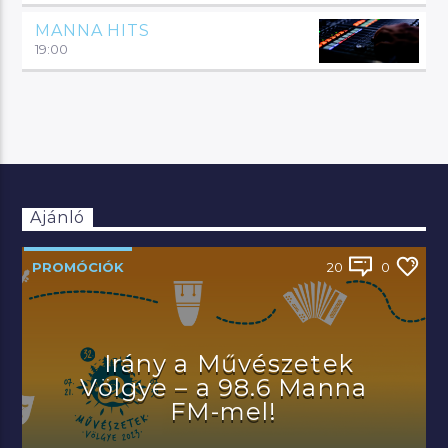
MANNA HITS
19:00
Ajánló
PROMÓCIÓK
20
0
Irány a Művészetek
Völgye – a 98.6 Manna
FM-mel!