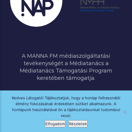
A MANNA FM médiaszolgáltatási
tevékenységét a Médiatanács a
Médiatanács Támogatási Program
keretében támogatja.
Kedves Látogató! Tájékoztatjuk, hogy a honlap felhasználói
élmény fokozásának érdekében sütiket alkalmazunk. A
MINDEN JOG FENNTARTVA © 2020 MANNA FM
honlapunk használatával ön a tájékoztatásunkat tudomásul
veszi.
Elfogadom
Részletek