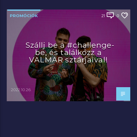
PROMÓCIÓK
21
0
Szállj be a #challenge-
be, és találkozz a
VALMAR sztárjaival!
2022.10.26.