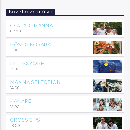
Következő műsor
CSALÁDI MANNA
07:00
BŐSÉG KOSARA
11:00
LÉLEKSZÖRF
12:00
MANNA SELECTION
14:00
KANAPÉ
15:00
CROSS GPS
18:00