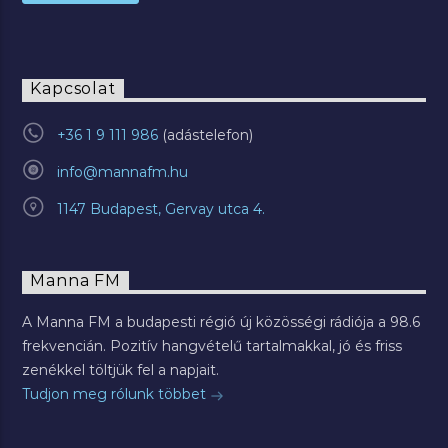
Kapcsolat
+36 1 9 111 986
info@mannafm.hu
1147 Budapest, Gervay utca 4.
Manna FM
A Manna FM a budapesti régió új közösségi rádiója a 98.6
frekvencián. Pozitív hangvételű tartalmakkal, jó és friss
zenékkel töltjük fel a napjait.
Tudjon meg rólunk többet