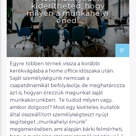
kiderítheted, hogy
milyen a munkahelyi
éned!
2021.07.15.
Egyre többen térnek vissza a korábbi
kerékvágásba a home office időszaka után.
Saját személyiségünk nemcsak a
csapatdinamikát befolyásolja, de meghatározza
azt is, hogyan érezzük magunkat saját
munkakörünkben. Te tudod milyen vagy,
amikor dolgozol? Most egy kivételes, kutatók
által összeállított személyiségteszt nyújt
segítséget „munkahelyi énünk”
megismerésében, ami alapján bárki felmérheti,