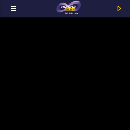
MOST ADÁSBAN
MannaFM