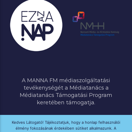
A MANNA FM médiaszolgáltatási
tevékenységét a Médiatanács a
Médiatanács Támogatási Program
keretében támogatja.
Kedves Látogató! Tájékoztatjuk, hogy a honlap felhasználói
élmény fokozásának érdekében sütiket alkalmazunk. A
MINDEN JOG FENNTARTVA © 2020 MANNA FM