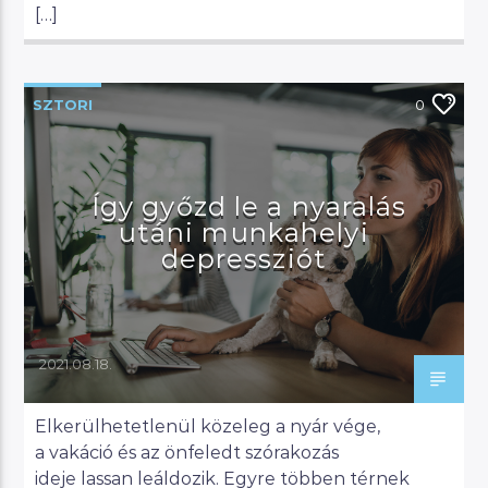
[…]
SZTORI
0
Így győzd le a nyaralás
utáni munkahelyi
depressziót
2021.08.18.
Elkerülhetetlenül közeleg a nyár vége,
a vakáció és az önfeledt szórakozás
ideje lassan leáldozik. Egyre többen térnek