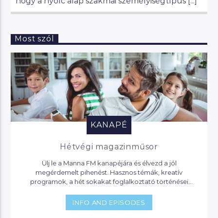
hogy a nyolc alap szakmai személyiségtípus [...]
Most szól
KANAPÉ
Hétvégi magazinműsor
Ülj le a Manna FM kanapéjára és élvezd a jól
megérdemelt pihenést. Hasznos témák, kreatív
programok, a hét sokakat foglalkoztató történései
várnak, de akár jogi segítséget is kaphatsz, ha helyet
foglalsz nálunk.
INFO AND EPISODES