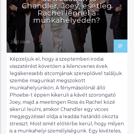
Chandler, Joey, esetleg
Rachel lennél a
munkahelyeden?
2021.08.19.
Képzeljük el, hogy a szeptemberi irodai
visszatérést követően a kilencvenes évek
legsikeresebb sitcomjának szereplőivel találjuk
szembe magunkat megszokott
munkahelyünkön. A fénymásolónál álló
Phoebe-t éppen kikerüli a kávét szorongató
Joey, majd a meetingen Ross és Rachel közé
sikerül leülni, amikor Chandler egy vicces
megjegyzéssel oldja a leadási határidő okozta
stresszt. Most ismét előtérbe kerül, hogy milyen
is a munkahelyi személyiségünk. Egy kivételes,