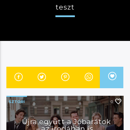
teszt
JELENLEGI MŰSOR
KANAPÉ
15:00
18:00
River
SZTORI
0
Manna FM
Újra együtt a Jóbarátok
– az irodában is