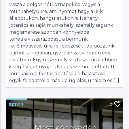
vissza a dolgos hétköznapokba, vagyis a
munkahelyükre, ami nyomot hagy a lelki
állapotukon, hangulatukon is. Néhány
jótanács és saját munkahelyi személyiségünk
megismerése azonban könnyebbé
teheti a visszarázódást, a bennünk
rejlő motiváció újra felfedezését – dolgozzunk
bárhol is, irodában, gyárban vagy éppen egy
üzletben. Egy új személyiségteszt most ebben
is segítséget nyújt. Üveges szemmel eltöltött
munkaidő, a fontos döntések elhalasztása,
egyik feladatról a másikra ugrálás, unalom és […]
SZTORI
0
Most könnyedén