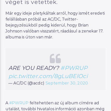
véget is vetettek.
Már egy ideje pletykáltak arról, hogy ismét eredeti
felállásban próbál az AC/DC, Twitter-
bejegyzésükből pedig kiderül, hogy Brian
Johnson valóban visszatért, ráadásul a zenekar 17.
albuma is úton van már.
ARE YOU READY?
#PWRUP
pic.twitter.com/8gLuBElOci
— AC/DC (@acdc)
September 30, 2020
A
#PWRUP
feltehetően az új album címére ad
utalást, további hivatalos információ azonban még