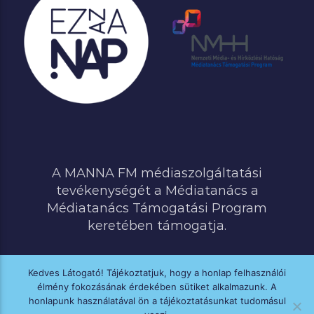
A MANNA FM médiaszolgáltatási
tevékenységét a Médiatanács a
Médiatanács Támogatási Program
keretében támogatja.
Kedves Látogató! Tájékoztatjuk, hogy a honlap felhasználói
élmény fokozásának érdekében sütiket alkalmazunk. A
MINDEN JOG FENNTARTVA © 2020 MANNA FM
honlapunk használatával ön a tájékoztatásunkat tudomásul