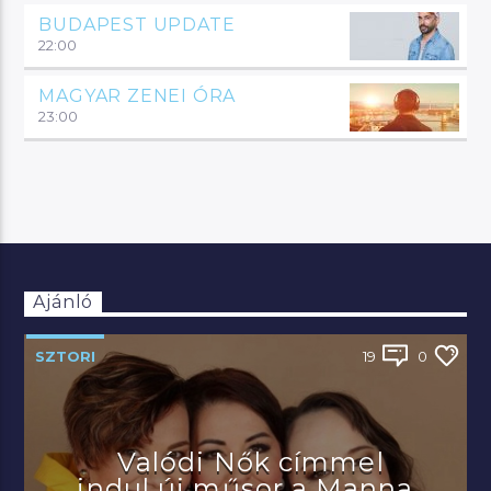
BUDAPEST UPDATE
22:00
MAGYAR ZENEI ÓRA
23:00
Ajánló
SZTORI
19
0
Valódi Nők címmel
indul új műsor a Manna