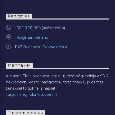
Kapcsolat
+36 1 9 111 986
info@mannafm.hu
1147 Budapest, Gervay utca 4.
Manna FM
A Manna FM a budapesti régió új közösségi rádiója a 98.6
frekvencián. Pozitív hangvételű tartalmakkal, jó és friss
zenékkel töltjük fel a napjait.
Tudjon meg rólunk többet
További oldalak