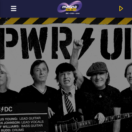
MOST ADÁSBAN
Rácz Gergő ft. Orsovai Reni : Mind