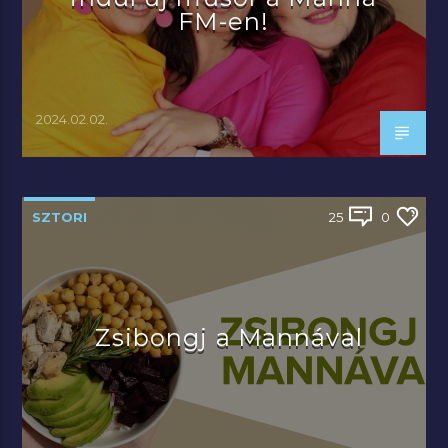
FM-en!
2024.02.02.
SZTORI
25
0
Zsibongj a Mannával