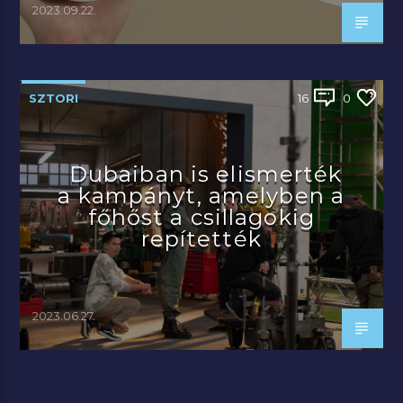
2023.09.22.
SZTORI
16
0
Dubaiban is elismerték
a kampányt, amelyben a
főhőst a csillagokig
repítették
2023.06.27.