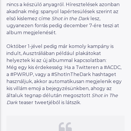
nincs a készülő anyagról. Híresztelések azonban
akadnak még: spanyol lapértesülések szerint az
első kislemez címe
Shot in the Dark
lesz,
ugyanezen forrás pedig december 7-ére teszi at
album megjelenését.
Október 1-jével pedig már komoly kampány is
indult, Ausztráliában például plakátokat
helyeztek ki az új albummal kapcsolatban:
Még egy kis érdekesség: Ha a Twitteren a #ACDC,
a #PWRUP, vagy a #ShotInTheDark hashtaget
használjuk, akkor automatikusan megjelenik egy
kis villám emoji a bejegyzésünkben, ahogy az
általuk tegnap délután megosztott
Shot in The
Dark
teaser tweetjéből is látszik.