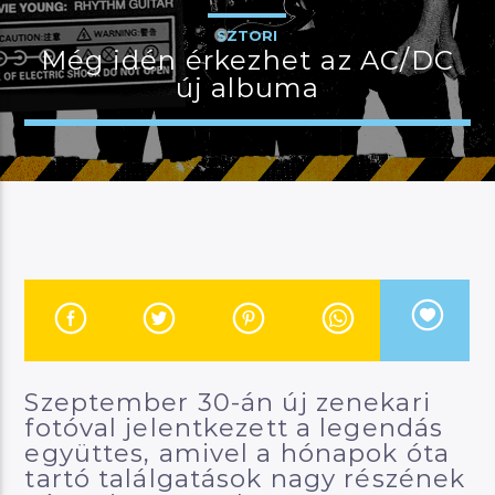
SZTORI
Még idén érkezhet az AC/DC
új albuma
JELENLEGI MŰSOR
MANNA SELECTION
12:00
13:00
River
Manna FM
Szeptember 30-án új zenekari
fotóval jelentkezett a legendás
együttes, amivel a hónapok óta
tartó találgatások nagy részének