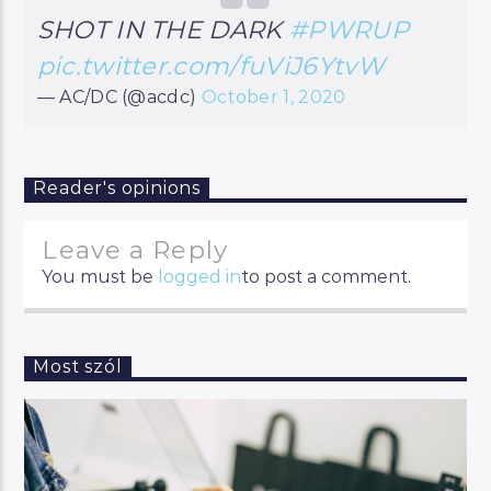
SHOT IN THE DARK
#PWRUP
pic.twitter.com/fuViJ6YtvW
— AC/DC (@acdc)
October 1, 2020
Reader's opinions
Leave a Reply
You must be
logged in
to post a comment.
Most szól