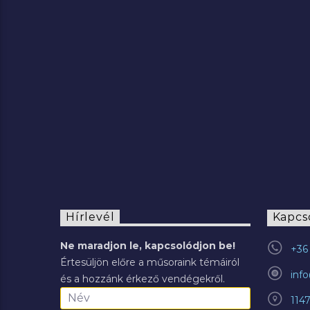
2022.07.29.
Hírlevél
Kapcs
Ne maradjon le, kapcsolódjon be!
+36 
Értesüljön előre a műsoraink témáiról
inf
és a hozzánk érkező vendégekről.
114