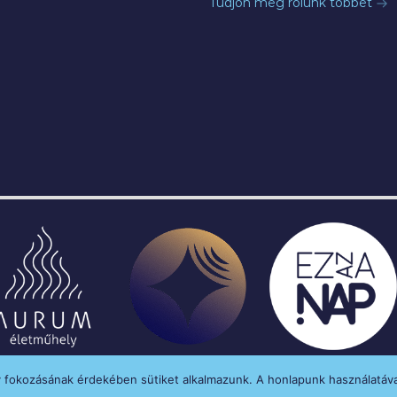
Tudjon meg rólunk többet
y fokozásának érdekében sütiket alkalmazunk. A honlapunk használatáva