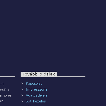
2022.07.29.
További oldalak
Kapcsolat
 új
Impresszum
ncián.
l, jó és
Adatvédelem
it.
Süti kezelés