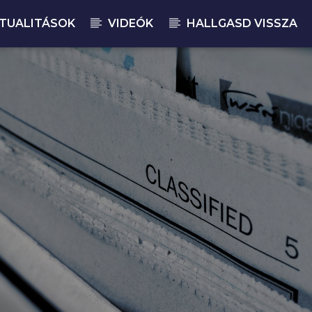
TUALITÁSOK
VIDEÓK
HALLGASD VISSZA
JELENLEGI M
MA
17: