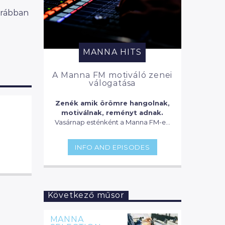
Korábban
MANNA HITS
A Manna FM motiváló zenei
válogatása
Zenék amik örömre hangolnak,
motiválnak, reményt adnak.
Vasárnap esténként a Manna FM-en
olyan zenéket válogatunk össze,
amik motiválnak és lendületet
INFO AND EPISODES
adnak a következő héthez!
Következő műsor
MANNA