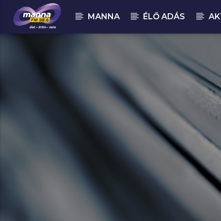
MANNA
ÉLŐ ADÁS
AK
MOST ADÁSBAN
MannaFM