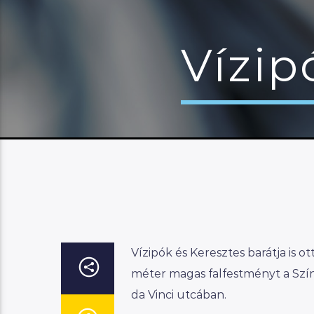
Vízip
Vízipók és Keresztes barátja is ot
méter magas falfestményt a Szín
da Vinci utcában.