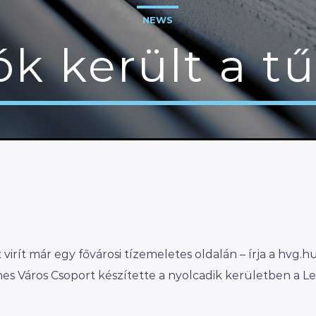
NEWS
ók került a tű
t virít már egy fővárosi tízemeletes oldalán – írja a hvg.hu
es Város Csoport készítette a nyolcadik kerületben a L