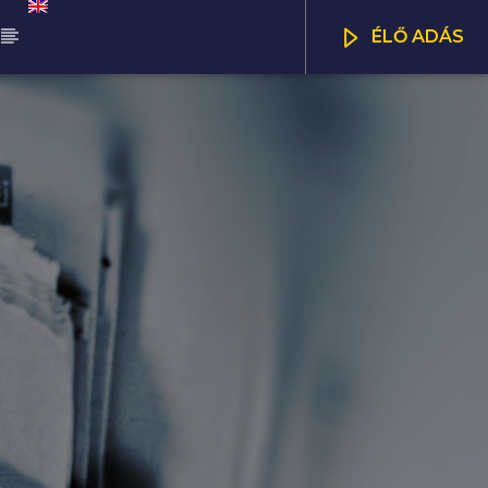
ÉLŐ ADÁS
ŰSOR
NNA HITS
CSATORNÁK
00
18:00