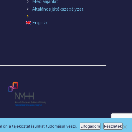
Médiaajánlat
Általános játékszabályzat
English
l ön a tájékoztatásunkat tudomásul veszi.
Elfogadom
Részletek