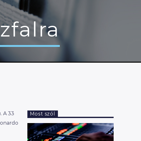
zfalra
. A 33
Most szól
eonardo