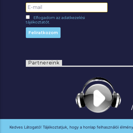
Elfogadom az adatkezelési
tájékoztatót.
Partnereink
Kedves Látogató! Tájékoztatjuk, hogy a honlap felhasználói élmén