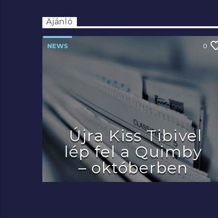
Ajánló
NEWS
0
Újra Kiss Tibivel
lép fel a Quimby
– októberben