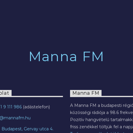
2022.07.29.
Manna FM
olat
Manna FM
A Manna FM a budapesti régió
1 9 111 986
közösségi rádiója a 98.6 frekve
o@mannafm.hu
Pozitív hangvételű tartalmakka
friss zenékkel töltjük fel a napja
7 Budapest, Gervay utca 4.