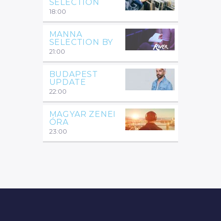
SELECTION
18:00
MANNA
SELECTION BY
21:00
BUDAPEST
UPDATE
22:00
MAGYAR ZENEI
ÓRA
23:00