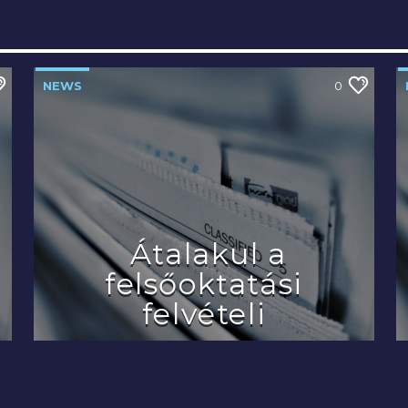
NEWS
0
Átalakul a
felsőoktatási
felvételi