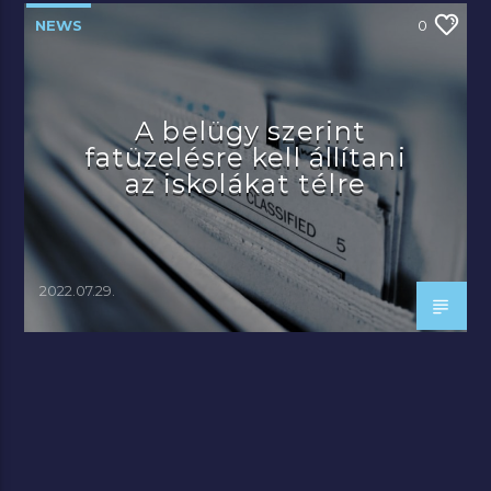
NEWS
0
A belügy szerint
fatüzelésre kell állítani
az iskolákat télre
2022.07.29.