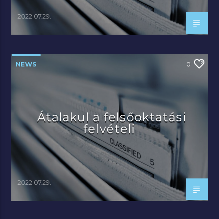
2022.07.29.
NEWS
0
Átalakul a felsőoktatási
felvételi
2022.07.29.