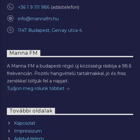
+36 1 9 111 986
info@mannafm.hu
1147 Budapest, Gervay utca 4.
Manna FM
A Manna FM a budapesti régió új közösségi rádiója a 98.6
frekvencián. Pozitív hangvételű tartalmakkal, jó és friss
zenékkel töltjük fel a napjait.
Tudjon meg rólunk többet
További oldalak
Kapcsolat
Impresszum
Adatvédelem