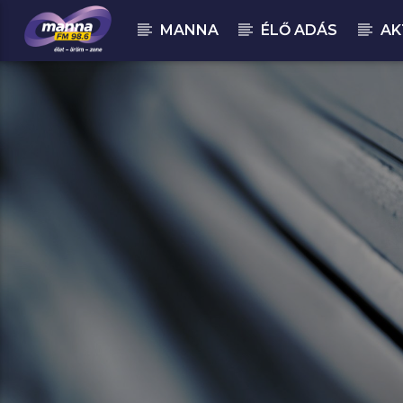
MANNA
ÉLŐ ADÁS
AK
MOST ADÁSBAN
MannaFM