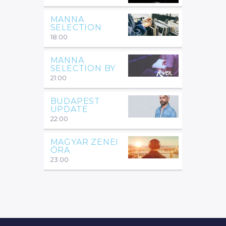
MANNA
SELECTION
18:00
MANNA
SELECTION BY
21:00
BUDAPEST
UPDATE
22:00
MAGYAR ZENEI
ÓRA
23:00