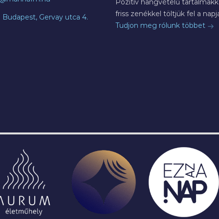
Pozitív hangvételű tartalmakka
friss zenékkel töltjük fel a napja
7 Budapest, Gervay utca 4.
Tudjon meg rólunk többet