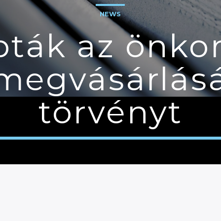
NEWS
bták az önko
megvásárlásá
törvényt