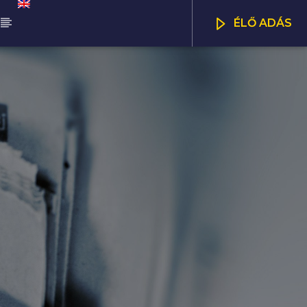
ÉLŐ ADÁS
ŰSOR
NNA SELECTION
CSATORNÁK
00
13:00