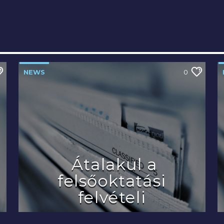
NEWS
0
Átalakul a
felsőoktatási
felvételi