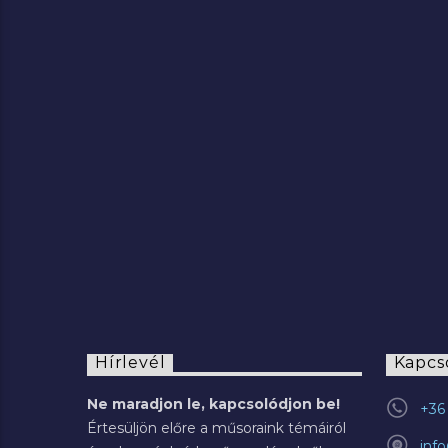
2022.07.29.
Hírlevél
Kapcs
Ne maradjon le, kapcsolódjon be!
+36 
Értesüljön előre a műsoraink témáiról
inf