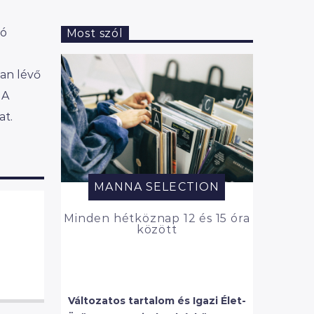
ló
Most szól
an lévő
.A
at.
MANNA SELECTION
Minden hétköznap 12 és 15 óra
között
Változatos tartalom és Igazi Élet-