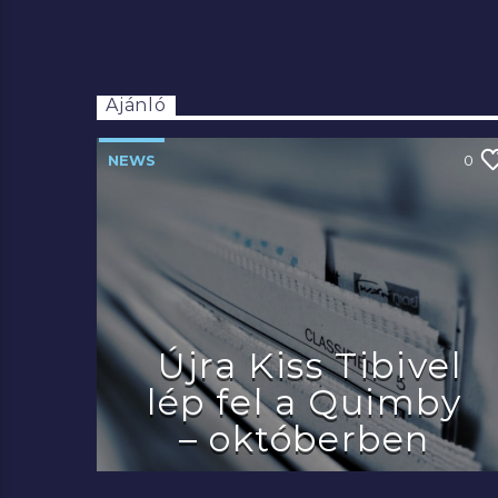
Ajánló
NEWS
0
Újra Kiss Tibivel
lép fel a Quimby
– októberben