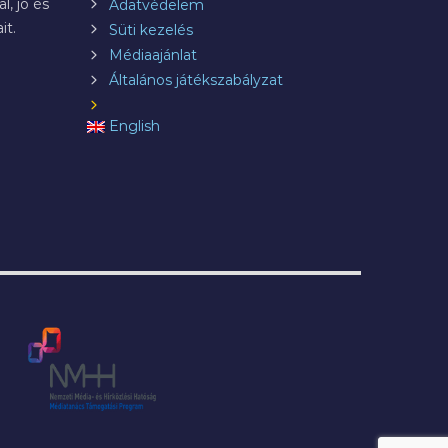
l, jó és
Adatvédelem
it.
Süti kezelés
Médiaajánlat
Általános játékszabályzat
English