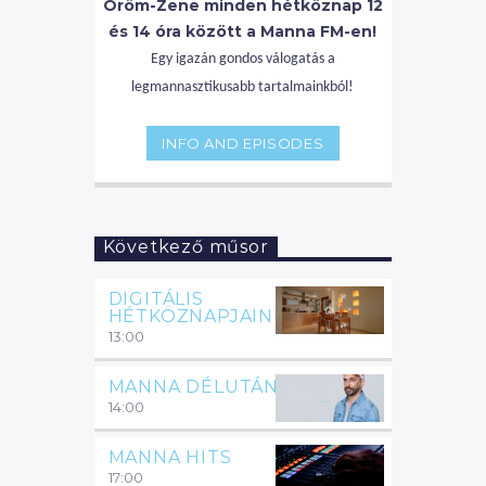
Öröm-Zene minden hétköznap 12
és 14 óra között a Manna FM-en!
Egy igazán gondos válogatás a
legmannasztikusabb tartalmainkból!
INFO AND EPISODES
Következő műsor
DIGITÁLIS
HÉTKÖZNAPJAINK
13:00
MANNA DÉLUTÁN
14:00
MANNA HITS
17:00