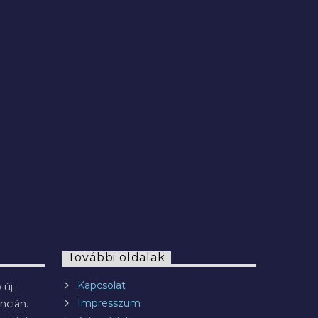
2022.07.29.
További oldalak
Kapcsolat
 új
Impresszum
ncián.