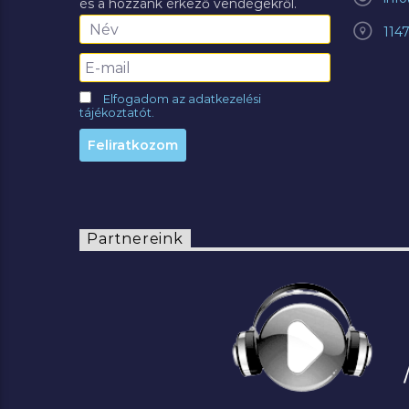
és a hozzánk érkező vendégekről.
114
Elfogadom az adatkezelési
tájékoztatót.
Partnereink