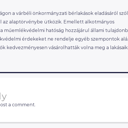
gon a várbéli önkormányzati bérlakások eladásáról szó
ahol az alaptörvénybe ütközik. Emellett alkotmányos
 a műemlékvédelmi hatóság hozzájárul állami tulajdonb
védelmi érdekeket ne rendelje egyéb szempontok alá
rlők kedvezményesen vásárolhatták volna meg a lakásaik
ly
post a comment.