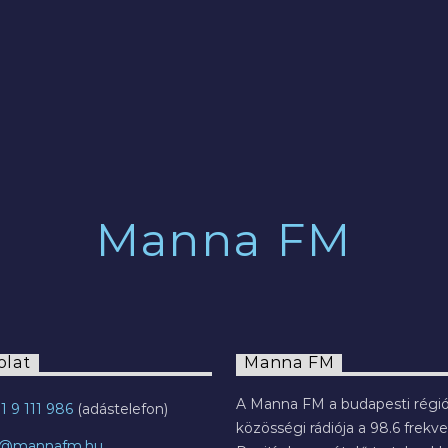
2022.07.29.
Manna FM
olat
Manna FM
A Manna FM a budapesti régió
1 9 111 986
közösségi rádiója a 98.6 frekve
o@mannafm.hu