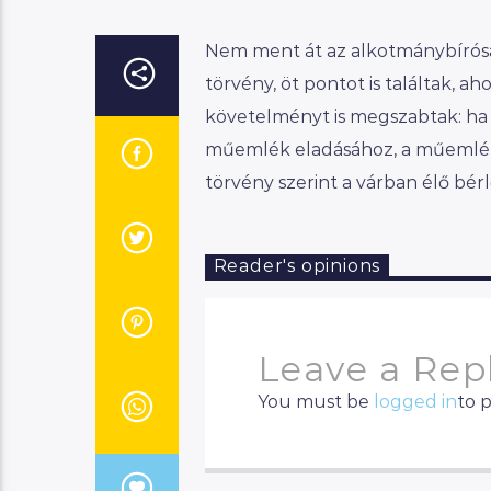
Nem ment át az alkotmánybírósá
törvény, öt pontot is találtak, 
követelményt is megszabtak: ha
műemlék eladásához, a műemlék
törvény szerint a várban élő bé
Reader's opinions
Leave a Rep
You must be
logged in
to 