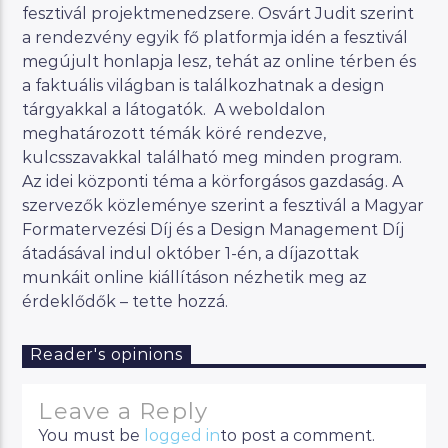
fesztivál projektmenedzsere. Osvárt Judit szerint
a rendezvény egyik fő platformja idén a fesztivál
megújult honlapja lesz, tehát az online térben és
a faktuális világban is találkozhatnak a design
tárgyakkal a látogatók. A weboldalon
meghatározott témák köré rendezve,
kulcsszavakkal található meg minden program.
Az idei központi téma a körforgásos gazdaság. A
szervezők közleménye szerint a fesztivál a Magyar
Formatervezési Díj és a Design Management Díj
átadásával indul október 1-én, a díjazottak
munkáit online kiállításon nézhetik meg az
érdeklődők – tette hozzá.
Reader's opinions
Leave a Reply
You must be
logged in
to post a comment.