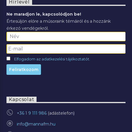
Hírlevél
Ne maradjon le, kapcsolódjon be!
Értesüljön előre a műsoraink témáiról és a hozzánk
érkező vendégekről.
Elfogadom az adatkezelési tájékoztatót.
Kapcsolat
+36 1 9 111 986
info@mannafm.hu