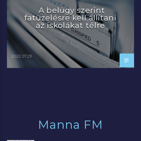
A belügy szerint
fatüzelésre kell állítani
az iskolákat télre
2022.07.29.
Manna FM