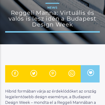
NEWS
Reggeli Manna: Virtuális és
valós is lesz idén a Budapest
JELENLEGI MŰSOR
Design Week
CSALÁDI MANNA
07:00
11:00
River
Manna FM
Hibrid formában várja az érdeklődőket az ország
legjelentősebb design eseménye, a Budapest
Design Week – mondta el a Reggeli Mannában a