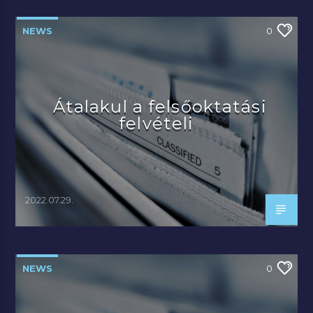
NEWS
0
Átalakul a felsőoktatási
felvételi
2022.07.29.
NEWS
0