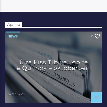
Ajánló
NEWS
0
Újra Kiss Tibivel lép fel
a Quimby – októberben
2022.07.29.