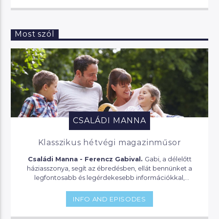
Most szól
CSALÁDI MANNA
Klasszikus hétvégi magazinműsor
Családi Manna - Ferencz Gabival.
Gabi, a délelőtt
háziasszonya, segít az ébredésben, ellát bennünket a
legfontosabb és legérdekesebb információkkal,
összedob egy fincsi reggelit, vagy egy vitamindús
koktélt és segít, hogy mit nem szabad kihagyni a
INFO AND EPISODES
sorozatos-filmes bakancslistánkról. Aztán ha már a
gyerekek is fent vannak, keres nekünk valami hasznos