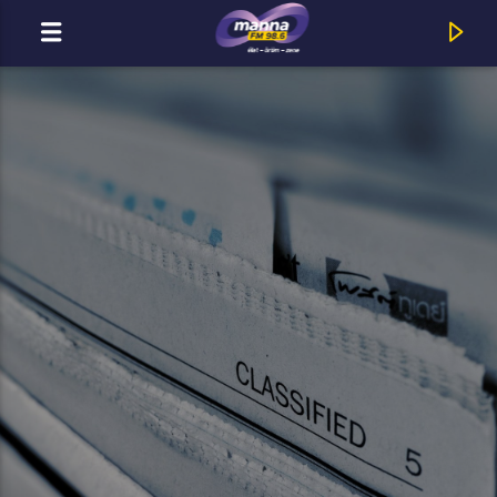
MOST ADÁSBAN
MannaFM