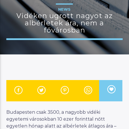
NEWS
Vidéken ugrott nagyot az
albérletek ára, nem a
JELENLEGI MŰSOR
fővárosban
MANNA DÉLELŐTT
08:00
12:00
River
Manna FM
Budapesten csak 3500, a nagyobb vidéki
egyetemi városokban 10 ezer forinttal nőtt
egyetlen hónap alatt az albérletek átlagos ára –