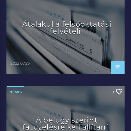
Átalakul a felsőoktatási
felvételi
2022.07.29.
NEWS
0
A belügy szerint
fatüzelésre kell állítani