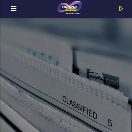
MOST ADÁSBAN
MannaFM
Lóci Játszik : Nem Strandolsz Jobban