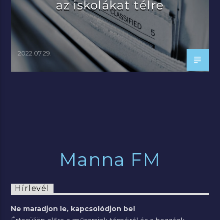
az iskolákat télre
2022.07.29.
Manna FM
Hírlevél
Ne maradjon le, kapcsolódjon be!