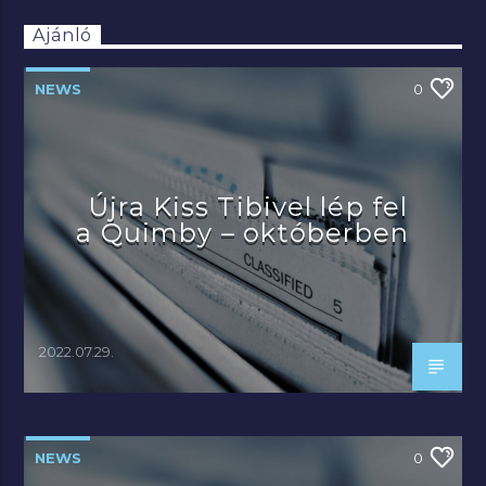
Ajánló
NEWS
0
Újra Kiss Tibivel lép fel
a Quimby – októberben
2022.07.29.
NEWS
0