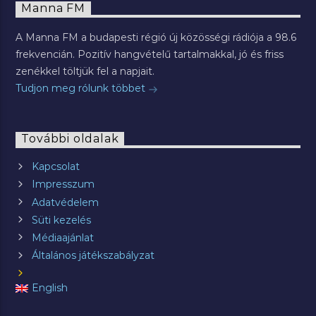
Manna FM
A Manna FM a budapesti régió új közösségi rádiója a 98.6
frekvencián. Pozitív hangvételű tartalmakkal, jó és friss
zenékkel töltjük fel a napjait.
Tudjon meg rólunk többet
További oldalak
Kapcsolat
Impresszum
Adatvédelem
Süti kezelés
Médiaajánlat
Általános játékszabályzat
English