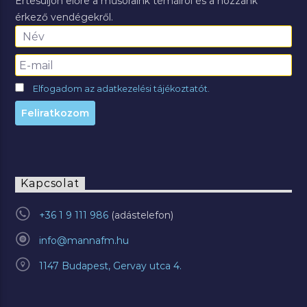
Értesüljön előre a műsoraink témáiról és a hozzánk
érkező vendégekről.
Elfogadom az adatkezelési tájékoztatót.
Kapcsolat
+36 1 9 111 986
info@mannafm.hu
1147 Budapest, Gervay utca 4.