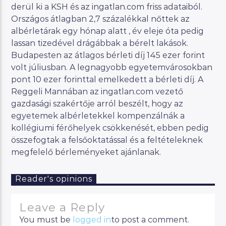
derül ki a KSH és az ingatlan.com friss adataiból.
Országos átlagban 2,7 százalékkal nőttek az
albérletárak egy hónap alatt , év eleje óta pedig
lassan tizedével drágábbak a bérelt lakások.
Budapesten az átlagos bérleti díj 145 ezer forint
volt júliusban. A legnagyobb egyetemvárosokban
pont 10 ezer forinttal emelkedett a bérleti díj. A
Reggeli Mannában az ingatlan.com vezető
gazdasági szakértője arról beszélt, hogy az
egyetemek albérletekkel kompenzálnák a
kollégiumi férőhelyek csökkenését, ebben pedig
összefogtak a felsőoktatással és a feltételeknek
megfelelő bérleményeket ajánlanak.
Reader's opinions
Leave a Reply
You must be
logged in
to post a comment.