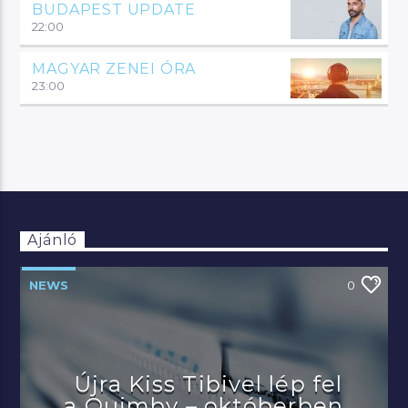
BUDAPEST UPDATE
22:00
MAGYAR ZENEI ÓRA
23:00
Ajánló
NEWS
0
Újra Kiss Tibivel lép fel
a Quimby – októberben