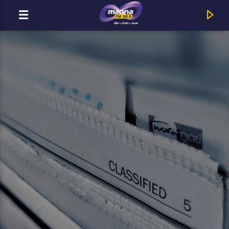
MOST ADÁSBAN
MannaFM