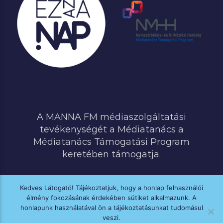
A MANNA FM médiaszolgáltatási
tevékenységét a Médiatanács a
Médiatanács Támogatási Program
keretében támogatja.
Kedves Látogató! Tájékoztatjuk, hogy a honlap felhasználói
élmény fokozásának érdekében sütiket alkalmazunk. A
MINDEN JOG FENNTARTVA © 2020 MANNA FM
honlapunk használatával ön a tájékoztatásunkat tudomásul
veszi.