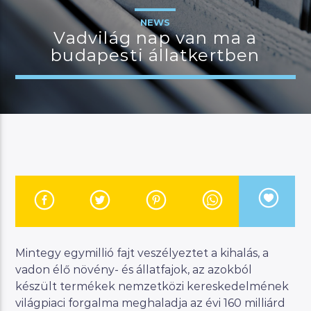
NEWS
Vadvilág nap van ma a
budapesti állatkertben
JELENLEGI MŰSOR
MANNA DÉLELŐTT
08:00
12:00
River
Manna FM
Mintegy egymillió fajt veszélyeztet a kihalás, a
vadon élő növény- és állatfajok, az azokból
készült termékek nemzetközi kereskedelmének
világpiaci forgalma meghaladja az évi 160 milliárd