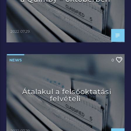
2022.07.29.
NEWS
0
Átalakul a felsőoktatási
felvételi
2022.07.29.