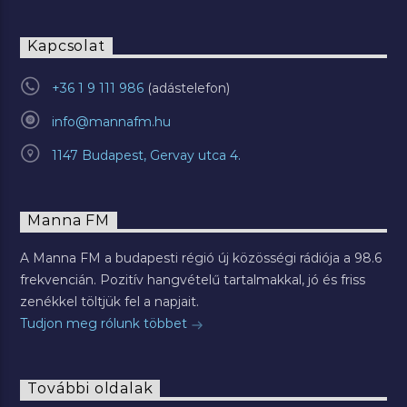
Kapcsolat
+36 1 9 111 986
info@mannafm.hu
1147 Budapest, Gervay utca 4.
Manna FM
A Manna FM a budapesti régió új közösségi rádiója a 98.6
frekvencián. Pozitív hangvételű tartalmakkal, jó és friss
zenékkel töltjük fel a napjait.
Tudjon meg rólunk többet
További oldalak