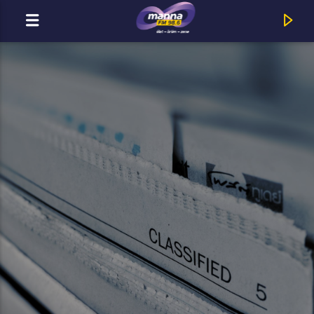
MOST ADÁSBAN
MannaFM