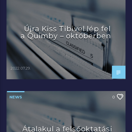
Újra Kiss Tibivel lép fel
a Quimby – októberben
2022.07.29.
NEWS
0
Átalakul a felsőoktatási