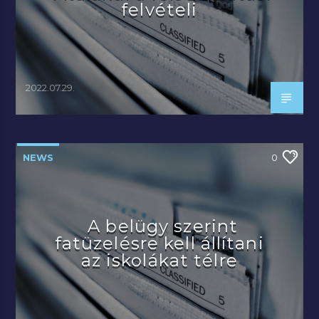
felvételi
2022.07.29.
NEWS
0
A belügy szerint
fatüzelésre kell állítani
az iskolákat télre