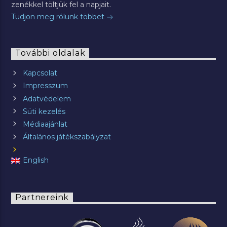
zenékkel töltjük fel a napjait.
Tudjon meg rólunk többet
További oldalak
Kapcsolat
Impresszum
Adatvédelem
Süti kezelés
Médiaajánlat
Általános játékszabályzat
English
Partnereink