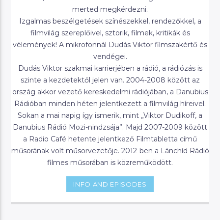
merted megkérdezni.
Izgalmas beszélgetések színészekkel, rendezőkkel, a
filmvilág szereplőivel, sztorik, filmek, kritikák és
vélemények! A mikrofonnál Dudás Viktor filmszakértő és
vendégei.
Dudás Viktor szakmai karrierjében a rádió, a rádiózás is
szinte a kezdetektől jelen van. 2004-2008 között az
ország akkor vezető kereskedelmi rádiójában, a Danubius
Rádióban minden héten jelentkezett a filmvilág híreivel.
Sokan a mai napig így ismerik, mint „Viktor Dudikoff, a
Danubius Rádió Mozi-nindzsája”. Majd 2007-2009 között
a Radio Café hetente jelentkező Filmtabletta című
műsorának volt műsorvezetője. 2012-ben a Lánchíd Rádió
filmes műsorában is közreműködött.
INFO AND EPISODES