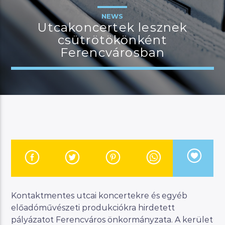
NEWS
Utcakoncertek lesznek
csütrötökönként
JELENLEGI MŰSOR
Ferencvárosban
CINEMANNA
18:00
19:00
River
Manna FM
Kontaktmentes utcai koncertekre és egyéb
előadóművészeti produkciókra hirdetett
pályázatot Ferencváros önkormányzata. A kerület