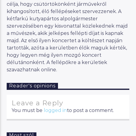
célja, hogy csütörtökönként járművekről
kihangosított, élő fellépéseket szervezzenek. A
kétfarkú kutyapártos alpolgármester
szervezésében egy kisvonattal közlekednek majd
a művészek, akik jelképes fellépti díjat is kapnak
majd. Az első ilyen koncertet a költészet napján
tartották, azóta a kerületben élők maguk kérték,
hogy legyen még ilyen mozgó koncert
délutánonként. A fellépőkre a kerületiek
szavazhatnak online.
Reader's opinions
Leave a Reply
You must be
logged in
to post a comment.
Most szól