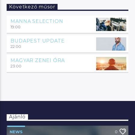
Következő műsor
MANNA SELECTION
19:00
BUDAPEST UPDATE
22:00
MAGYAR ZENEI ÓRA
23:00
Ajánló
NEWS
0