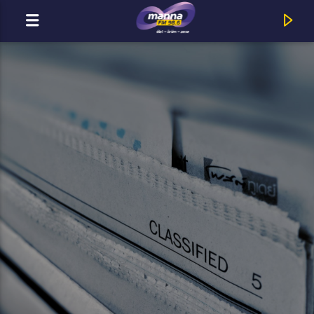
MOST ADÁSBAN
Title
Artist