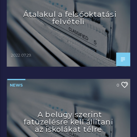
Átalakul a felsőoktatási
felvételi
2022.07.29.
NEWS
0
A belügy szerint
fatüzelésre kell állítani
az iskolákat télre