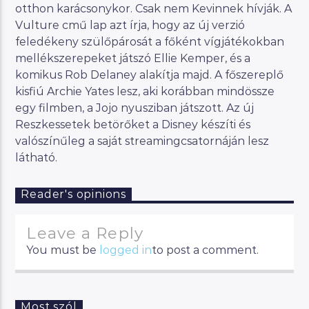
otthon karácsonykor. Csak nem Kevinnek hívják. A
Vulture cmű lap azt írja, hogy az új verzió
feledékeny szülőpárosát a főként vígjátékokban
mellékszerepeket játszó Ellie Kemper, és a
komikus Rob Delaney alakítja majd. A főszereplő
kisfiú Archie Yates lesz, aki korábban mindössze
egy filmben, a Jojo nyusziban játszott. Az új
Reszkessetek betörőket a Disney készíti és
valószínűleg a saját streamingcsatornáján lesz
látható.
Reader's opinions
Leave a Reply
You must be
logged in
to post a comment.
Most szól