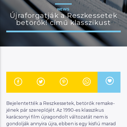
NEWS
Újraforgatják a Reszkessetek
betörők! című klasszikust
JELENLEGI MŰSOR
BUDAPEST UPDATE
22:00
23:00
River
Manna FM
Bejelentették a Reszkessetek, betörők remake-
jének pár szereplőjét. Az 1990-es klasszikus
karácsonyi film újragondolt változatát nem is
gondolják annyira újra, ebben is egy kisfiú marad