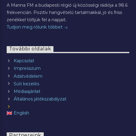
A Manna FM a budapesti régió új közösségi rádiója a 98.6
frekvencián. Pozitív hangvételű tartalmakkal, jó és friss
zenékkel töltjük fel a napjait.
Tudjon meg rólunk többet
További oldalak
Kapcsolat
Impresszum
Adatvédelem
Süti kezelés
Médiaajánlat
Általános játékszabályzat
English
Partnereink