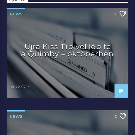
NEWS
0
Újra Kiss Tibivel lép fel
a Quimby – októberben
2022.07.29.
NEWS
0