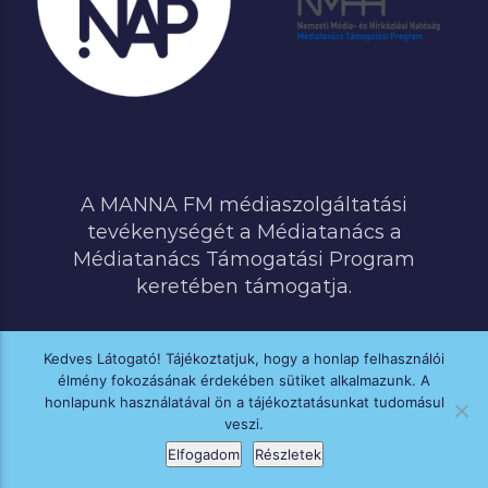
A MANNA FM médiaszolgáltatási
tevékenységét a Médiatanács a
Médiatanács Támogatási Program
keretében támogatja.
Kedves Látogató! Tájékoztatjuk, hogy a honlap felhasználói
élmény fokozásának érdekében sütiket alkalmazunk. A
MINDEN JOG FENNTARTVA © 2020 MANNA FM
honlapunk használatával ön a tájékoztatásunkat tudomásul
veszi.
Elfogadom
Részletek