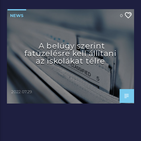
NEWS
0
A belügy szerint
fatüzelésre kell állítani
az iskolákat télre
2022.07.29.