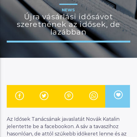
NEWS
Újra vásárlási idősávot
szeretnének az idősek, de
JELENLEGI MŰSOR
lazábban
MANNA WORLD
00:00
06:00
River
Manna FM
Az Idősek Tanácsának javaslatát Novák Katalin
jelentette be a facebookon. A sáv a tavaszihoz
hasonlóan, de attól szűkebb időkeret lenne és az