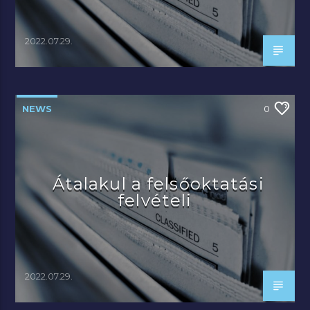
2022.07.29.
NEWS
0
Átalakul a felsőoktatási
felvételi
2022.07.29.