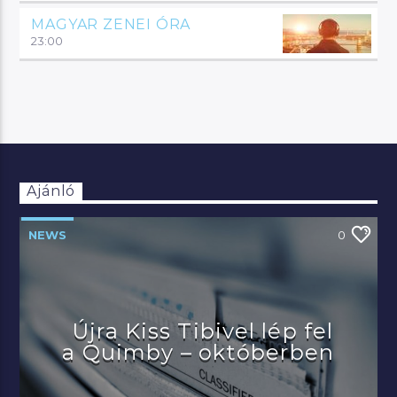
MAGYAR ZENEI ÓRA
23:00
Ajánló
NEWS
0
Újra Kiss Tibivel lép fel
a Quimby – októberben