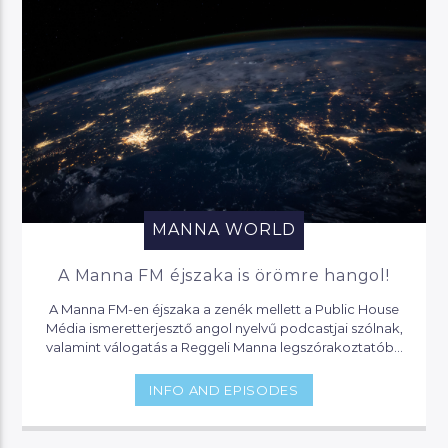
MANNA WORLD
A Manna FM éjszaka is örömre hangol!
A Manna FM-en éjszaka a zenék mellett a Public House
Média ismeretterjesztő angol nyelvű podcastjai szólnak,
valamint válogatás a Reggeli Manna legszórakoztatóbb
pillanataiból.
INFO AND EPISODES