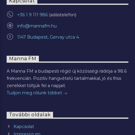
Kapcsolat
+36 1 9 111 986
info@mannafm.hu
1147 Budapest, Gervay utca 4.
Manna FM
A Manna FM a budapesti régió új közösségi rádiója a 98.6
frekvencián. Pozitív hangvételű tartalmakkal, jó és friss
zenékkel töltjük fel a napjait.
Tudjon meg rólunk többet
További oldalak
Kapcsolat
Impresszum