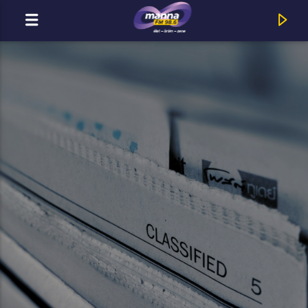
MOST ADÁSBAN
Andelic Jonathan : Vágyom Rád