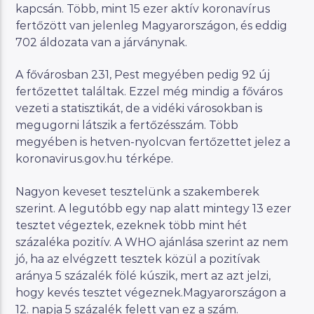
kapcsán. Több, mint 15 ezer aktív koronavírus
fertőzött van jelenleg Magyarországon, és eddig
702 áldozata van a járványnak.
A fővárosban 231, Pest megyében pedig 92 új
fertőzettet találtak. Ezzel még mindig a főváros
vezeti a statisztikát, de a vidéki városokban is
megugorni látszik a fertőzésszám. Több
megyében is hetven-nyolcvan fertőzettet jelez a
koronavirus.gov.hu térképe.
Nagyon keveset tesztelünk a szakemberek
szerint. A legutóbb egy nap alatt mintegy 13 ezer
tesztet végeztek, ezeknek több mint hét
százaléka pozitív. A WHO ajánlása szerint az nem
jó, ha az elvégzett tesztek közül a pozitívak
aránya 5 százalék fölé kúszik, mert az azt jelzi,
hogy kevés tesztet végeznek.Magyarországon a
12. napja 5 százalék felett van ez a szám.