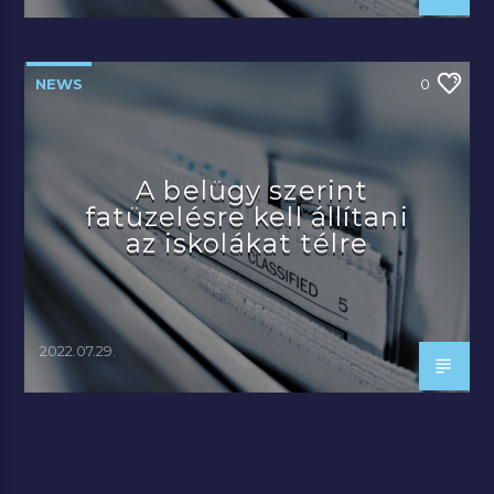
NEWS
0
A belügy szerint
fatüzelésre kell állítani
az iskolákat télre
2022.07.29.