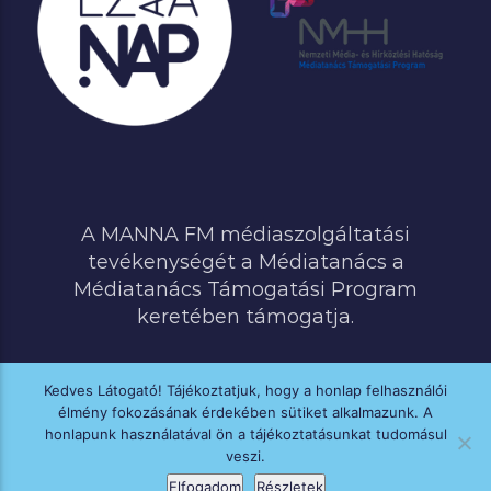
A MANNA FM médiaszolgáltatási
tevékenységét a Médiatanács a
Médiatanács Támogatási Program
keretében támogatja.
Kedves Látogató! Tájékoztatjuk, hogy a honlap felhasználói
élmény fokozásának érdekében sütiket alkalmazunk. A
MINDEN JOG FENNTARTVA © 2020 MANNA FM
honlapunk használatával ön a tájékoztatásunkat tudomásul
veszi.
Elfogadom
Részletek