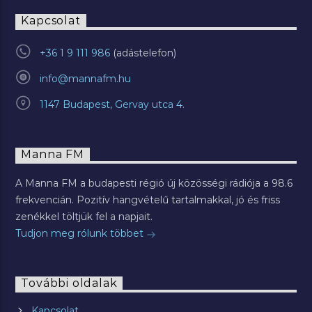
Kapcsolat
+36 1 9 111 986
info@mannafm.hu
1147 Budapest, Gervay utca 4.
Manna FM
A Manna FM a budapesti régió új közösségi rádiója a 98.6
frekvencián. Pozitív hangvételű tartalmakkal, jó és friss
zenékkel töltjük fel a napjait.
Tudjon meg rólunk többet
További oldalak
Kapcsolat