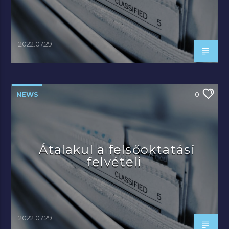
2022.07.29.
NEWS
0
Átalakul a felsőoktatási
felvételi
2022.07.29.