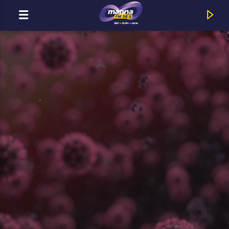
MOST ADÁSBAN
MannaFM