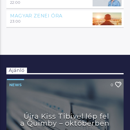
hangol.
22:00
MAGYAR ZENEI ÓRA
23:00
Ajánló
NEWS
0
Újra Kiss Tibivel lép fel
a Quimby – októberben