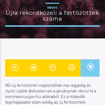
NEWS
Újra rekordközeli a fertőzöttek
száma
JELENLEGI MŰSOR
CSALÁDI MANNA
07:00
11:00
River
Manna FM
951 új fertőzöttet regisztráltak ma reggelig és
nyolc újabb áldozata van a járványnak, derül ki a
koronavirus.gov.hu adataiból. Ez a második
legmagasabb szám eddig az új fertőzöttek