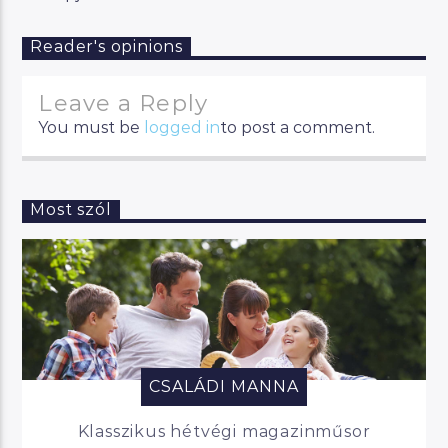
Reader's opinions
Leave a Reply
You must be
logged in
to post a comment.
Most szól
CSALÁDI MANNA
Klasszikus hétvégi magazinműsor