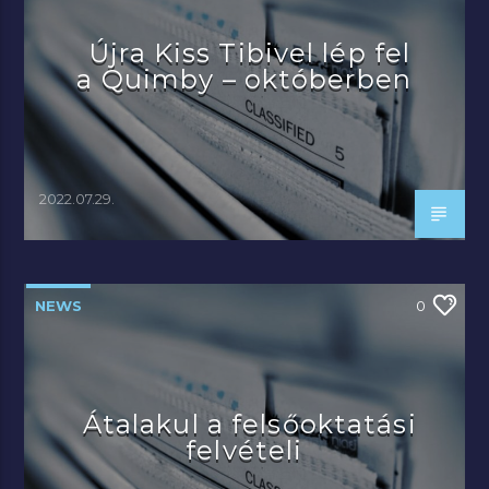
Újra Kiss Tibivel lép fel
a Quimby – októberben
2022.07.29.
NEWS
0
Átalakul a felsőoktatási
felvételi