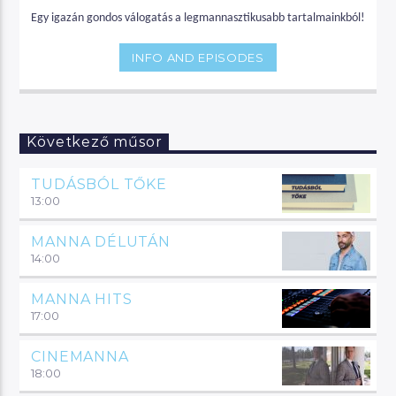
Egy igazán gondos válogatás a legmannasztikusabb tartalmainkból!
INFO AND EPISODES
Következő műsor
TUDÁSBÓL TŐKE
13:00
MANNA DÉLUTÁN
14:00
MANNA HITS
17:00
CINEMANNA
18:00