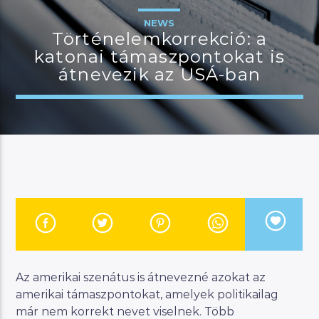
NEWS
Történelemkorrekció: a
katonai támaszpontokat is
JELENLEGI MŰSOR
átnevezik az USÁ-ban
MANNA SELECTION
12:00
13:00
River
Manna FM
Az amerikai szenátus is átnevezné azokat az
amerikai támaszpontokat, amelyek politikailag
már nem korrekt nevet viselnek. Több