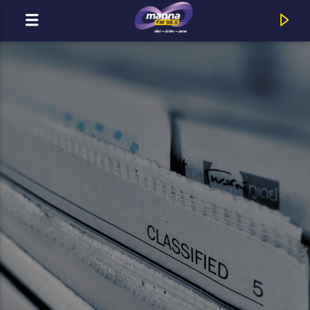
MOST ADÁSBAN
MannaFM
Geszti Péter : Ma ne Ma ne (feat. Ambrus Rita)