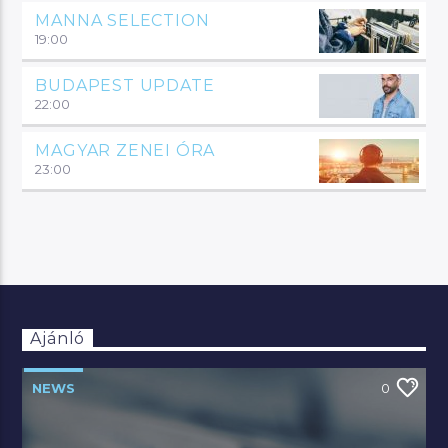
MANNA SELECTION
19:00
BUDAPEST UPDATE
22:00
MAGYAR ZENEI ÓRA
23:00
Ajánló
NEWS
0