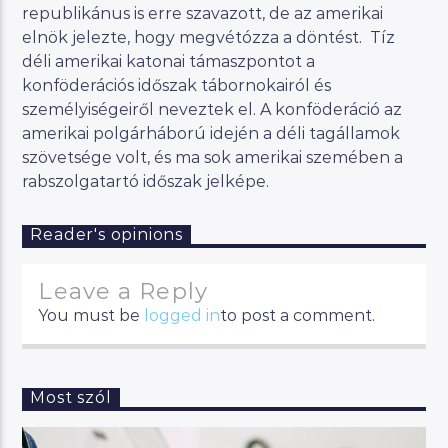
republikánus is erre szavazott, de az amerikai
elnök jelezte, hogy megvétózza a döntést. Tíz
déli amerikai katonai támaszpontot a
konföderációs időszak tábornokairól és
személyiségeiről neveztek el. A konföderáció az
amerikai polgárháború idején a déli tagállamok
szövetsége volt, és ma sok amerikai szemében a
rabszolgatartó időszak jelképe.
Reader's opinions
Leave a Reply
You must be
logged in
to post a comment.
Most szól