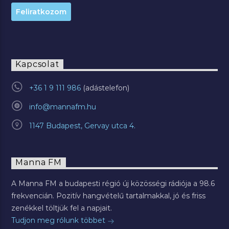
Kapcsolat
+36 1 9 111 986
info@mannafm.hu
1147 Budapest, Gervay utca 4.
Manna FM
A Manna FM a budapesti régió új közösségi rádiója a 98.6
frekvencián. Pozitív hangvételű tartalmakkal, jó és friss
zenékkel töltjük fel a napjait.
Tudjon meg rólunk többet