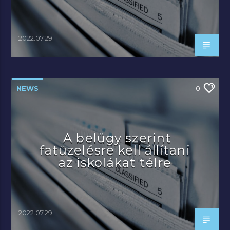
2022.07.29.
NEWS
0
A belügy szerint
fatüzelésre kell állítani
az iskolákat télre
2022.07.29.