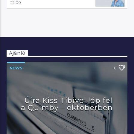
22:00
Ajánló
NEWS
0
Újra Kiss Tibivel lép fel
a Quimby – októberben