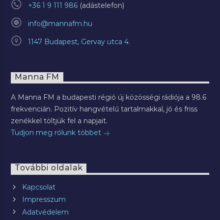
+36 1 9 111 986
info@mannafm.hu
1147 Budapest, Gervay utca 4.
Manna FM
A Manna FM a budapesti régió új közösségi rádiója a 98.6
frekvencián. Pozitív hangvételű tartalmakkal, jó és friss
zenékkel töltjük fel a napjait.
Tudjon meg rólunk többet
További oldalak
Kapcsolat
Impresszum
Adatvédelem