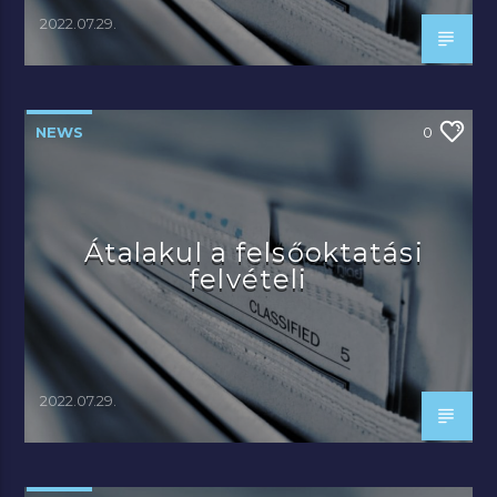
2022.07.29.
NEWS
0
Átalakul a felsőoktatási
felvételi
2022.07.29.