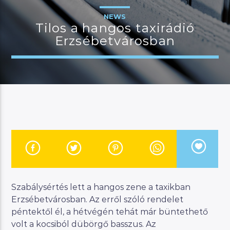
NEWS
Tilos a hangos taxirádió
Erzsébetvárosban
JELENLEGI MŰSOR
BUDAPEST UPDATE
07:00
08:00
River
Manna FM
Szabálysértés lett a hangos zene a taxikban
Erzsébetvárosban. Az erről szóló rendelet
péntektől él, a hétvégén tehát már büntethető
volt a kocsiból dübörgő basszus. Az