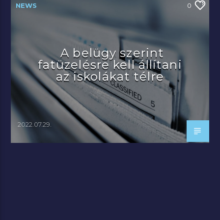
NEWS
0
A belügy szerint
fatüzelésre kell állítani
az iskolákat télre
2022.07.29.