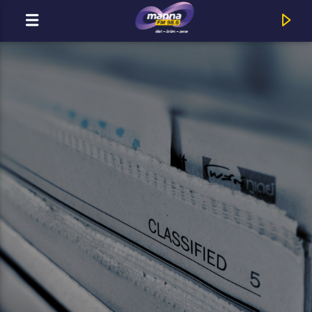
MOST ADÁSBAN
MannaFM