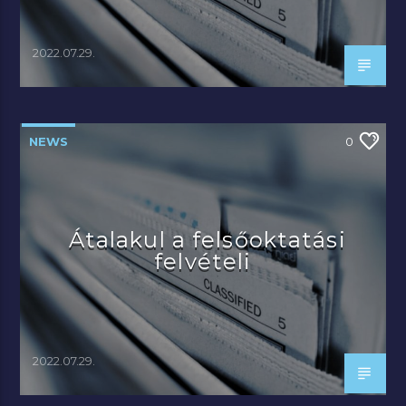
2022.07.29.
NEWS
0
Átalakul a felsőoktatási
felvételi
2022.07.29.