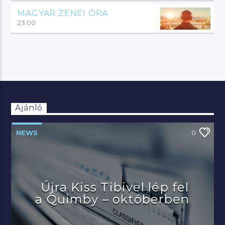
MAGYAR ZENEI ÓRA
23:00
Ajánló
NEWS
0
Újra Kiss Tibivel lép fel
a Quimby – októberben