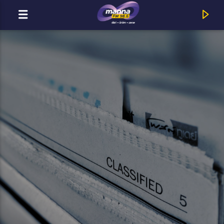
MOST ADÁSBAN
MannaFM