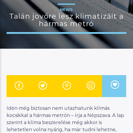
NEWS
Talán jövőre lesz klimatizált a
hármas metró
JELENLEGI MŰSOR
MANNA WORLD
00:00
06:00
River
Manna FM
Idén még biztosan nem utazhatunk klímás
kocsikkal a hármas metrón – írja a Népszava. A lap
szerint a klíma beszerelése még akkor is
lehetetlen volna nyárig, ha már tudni lehetne,