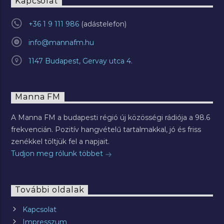
Kapcsolat
+36 1 9 111 986
info@mannafm.hu
1147 Budapest, Gervay utca 4.
Manna FM
A Manna FM a budapesti régió új közösségi rádiója a 98.6
frekvencián. Pozitív hangvételű tartalmakkal, jó és friss
zenékkel töltjük fel a napjait.
Tudjon meg rólunk többet
További oldalak
Kapcsolat
Impresszum