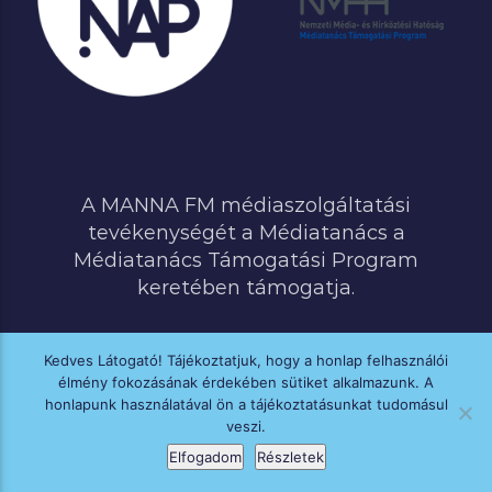
A MANNA FM médiaszolgáltatási
tevékenységét a Médiatanács a
Médiatanács Támogatási Program
keretében támogatja.
Kedves Látogató! Tájékoztatjuk, hogy a honlap felhasználói
élmény fokozásának érdekében sütiket alkalmazunk. A
MINDEN JOG FENNTARTVA © 2020 MANNA FM
honlapunk használatával ön a tájékoztatásunkat tudomásul
veszi.
Elfogadom
Részletek