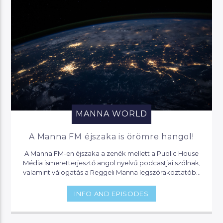
MANNA WORLD
A Manna FM éjszaka is örömre hangol!
A Manna FM-en éjszaka a zenék mellett a Public House
Média ismeretterjesztő angol nyelvű podcastjai szólnak,
valamint válogatás a Reggeli Manna legszórakoztatóbb
pillanataiból.
INFO AND EPISODES