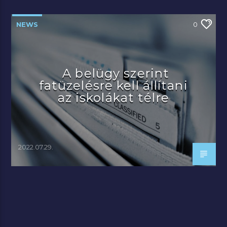
NEWS
0
A belügy szerint
fatüzelésre kell állítani
az iskolákat télre
2022.07.29.