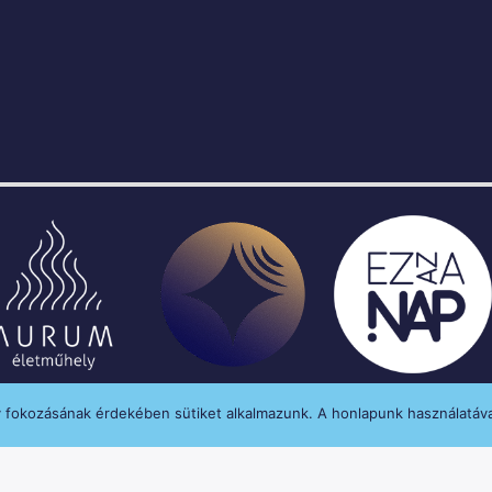
y fokozásának érdekében sütiket alkalmazunk. A honlapunk használatáva
enységét a Médiatanács a Médiatanács Támogatá