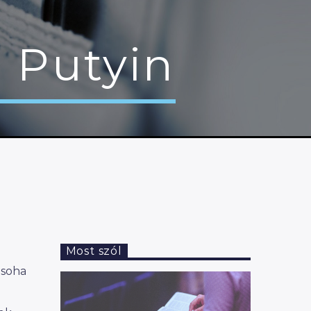
s Putyin
Most szól
 soha