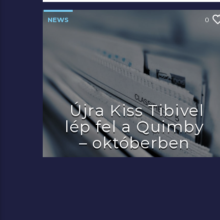
NEWS
0
Újra Kiss Tibivel
lép fel a Quimby
– októberben