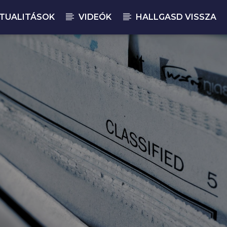
TUALITÁSOK
VIDEÓK
HALLGASD VISSZA
JELENLEGI M
MA
11:0