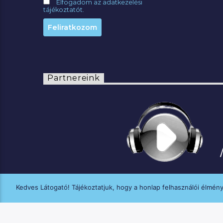
Elfogadom az adatkezelési
tájékoztatót.
Partnereink
Kedves Látogató! Tájékoztatjuk, hogy a honlap felhasználói élmén
A MANNA FM médiaszolgáltatási tevék