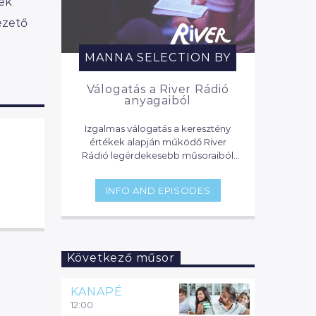
ek
ezető
MANNA SELECTION BY
Válogatás a River Rádió
anyagaiból
Izgalmas válogatás a keresztény
értékek alapján működő River
Rádió legérdekesebb műsoraiból
vasárnaponként 11 órától.
INFO AND EPISODES
Következő műsor
KANAPÉ
12:00