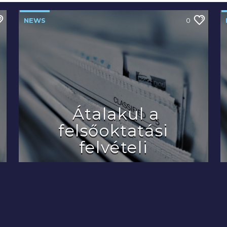
NEWS
0
Átalakul a
felsőoktatási
felvételi