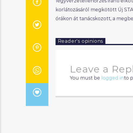
fegyverzetellenőrzés iránti elk
korlátozásáról megkötött Új ST
órákon át tanácskozott, a megbes
Reader's opinions
Leave a Rep
You must be
logged in
to 