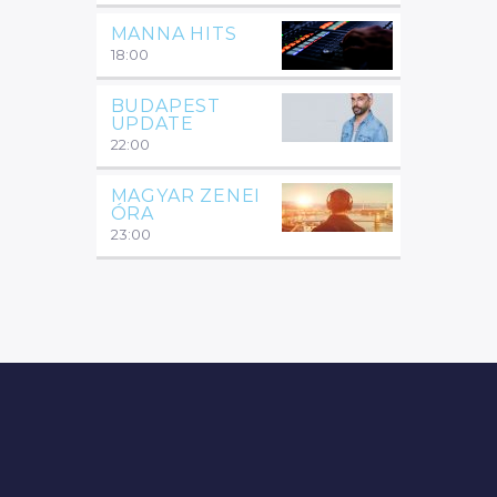
MANNA HITS
18:00
BUDAPEST
UPDATE
22:00
MAGYAR ZENEI
ÓRA
23:00