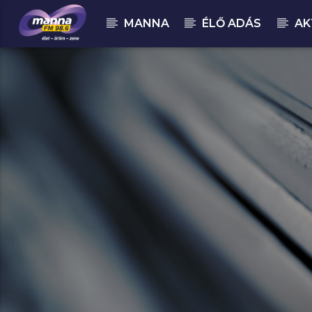
MANNA
ÉLŐ ADÁS
AK
MOST ADÁSBAN
MannaFM