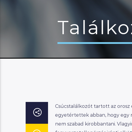
Találko
Csúcstalálkozót tartott az oros
egyetértettek abban, hogy egy n
nem szabad kirobbantani. Vlagyim