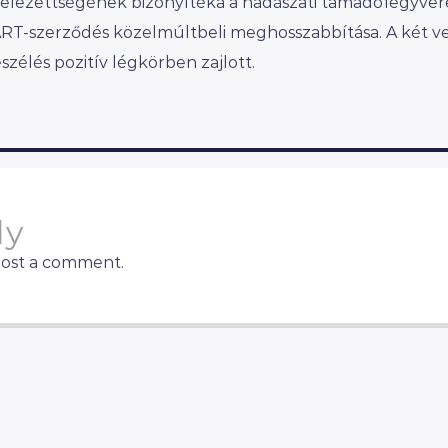
ötelezettségének bizonyítéka a hadászati támadófegyver
ART-szerződés közelmúltbeli meghosszabbítása. A két v
zélés pozitív légkörben zajlott.
ly
post a comment.