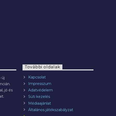
2022.07.29.
További oldalak
Kapcsolat
 új
Impresszum
ncián.
l, jó és
Adatvédelem
it.
Süti kezelés
Médiaajánlat
Általános játékszabályzat