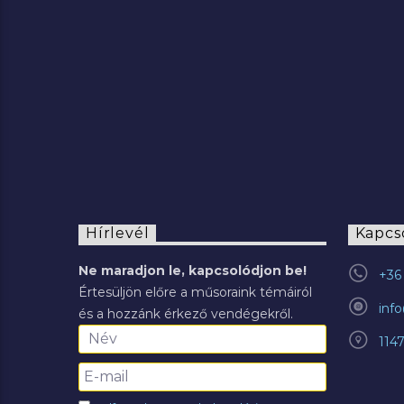
2022.07.29.
Hírlevél
Kapcs
Ne maradjon le, kapcsolódjon be!
+36 
Értesüljön előre a műsoraink témáiról
inf
és a hozzánk érkező vendégekről.
114