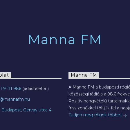
2022.07.29.
Manna FM
olat
Manna FM
A Manna FM a budapesti régió
1 9 111 986
közösségi rádiója a 98.6 frekve
o@mannafm.hu
Pozitív hangvételű tartalmakka
friss zenékkel töltjük fel a napja
7 Budapest, Gervay utca 4.
Tudjon meg rólunk többet