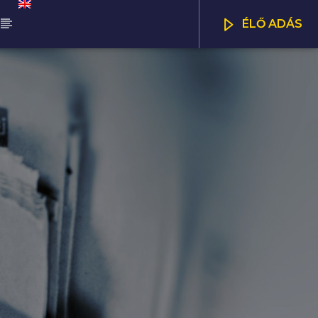
ÉLŐ ADÁS
ŰSOR
NNA SELECTION BY
CSATORNÁK
0
12:00