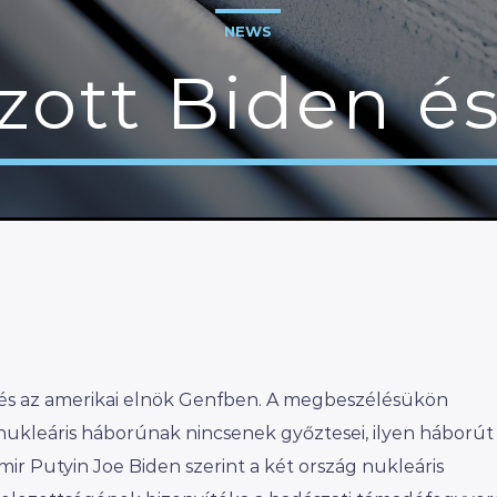
NEWS
zott Biden é
z és az amerikai elnök Genfben. A megbeszélésükön
ukleáris háborúnak nincsenek győztesei, ilyen háborút
ir Putyin Joe Biden szerint a két ország nukleáris