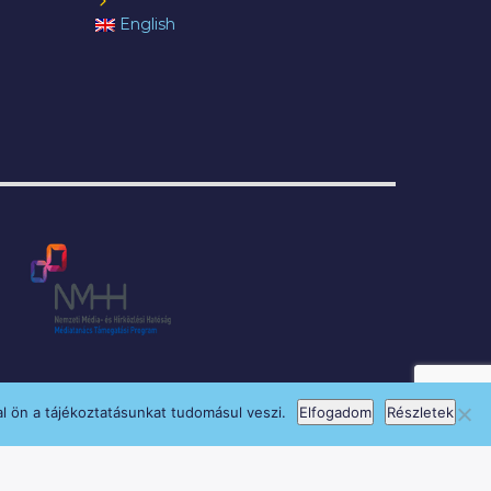
English
l ön a tájékoztatásunkat tudomásul veszi.
Elfogadom
Részletek
si Program keretében támogatja.