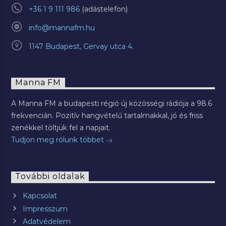
+36 1 9 111 986
info@mannafm.hu
1147 Budapest, Gervay utca 4.
Manna FM
A Manna FM a budapesti régió új közösségi rádiója a 98.6
frekvencián. Pozitív hangvételű tartalmakkal, jó és friss
zenékkel töltjük fel a napjait.
Tudjon meg rólunk többet
További oldalak
Kapcsolat
Impresszum
Adatvédelem