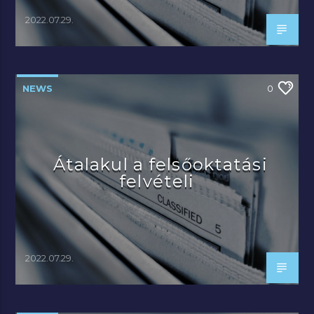
2022.07.29.
NEWS
0
Átalakul a felsőoktatási
felvételi
2022.07.29.