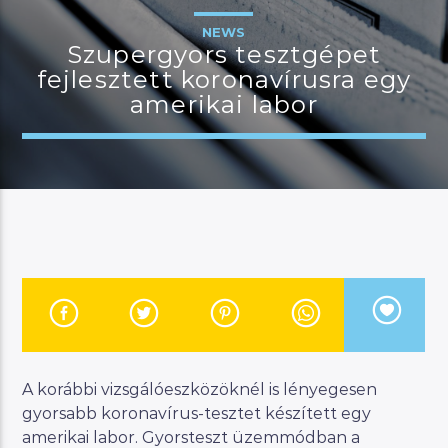
NEWS
Szupergyors tesztgépet
fejlesztett koronavírusra egy
JELENLEGI MŰSOR
amerikai labor
CSALÁDI MANNA
07:00
11:00
River
Manna FM
A korábbi vizsgálóeszközöknél is lényegesen
gyorsabb koronavírus-tesztet készített egy
amerikai labor. Gyorsteszt üzemmódban a