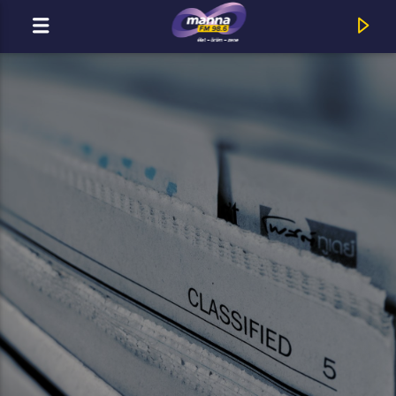
MOST ADÁSBAN
MannaFM