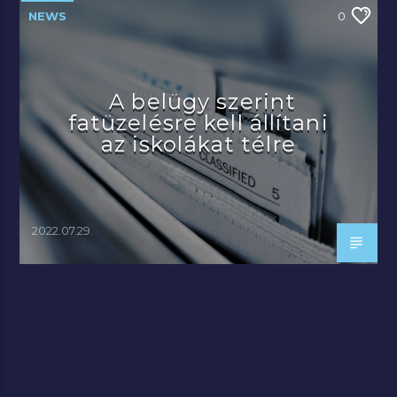
NEWS
0
A belügy szerint
fatüzelésre kell állítani
az iskolákat télre
2022.07.29.