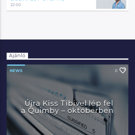
22:00
Ajánló
NEWS
0
Újra Kiss Tibivel lép fel
a Quimby – októberben