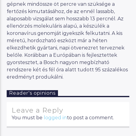
gépnek mindössze öt percre van szüksége a
fertőzés kimutatásához, de az ennél lassabb,
alaposabb vizsgálat sem hosszabb 13 percnél. Az
ellenőrzés molekuláris alapú, a készülék a
koronavírus genomját igyekszik felkutatni. A kis
méretű, hordozható eszközt már a héten
elkezdhetik gyártani, napi ötvenezret terveznek
belőle. Korábban a Európában is fejlesztettek
gyorstesztet, a Bosch nagyon megbízható
rendszere két és fél óra alatt tudott 95 százalékos
eredményt produkálni.
Reader's opinions
Leave a Reply
You must be
logged in
to post a comment.