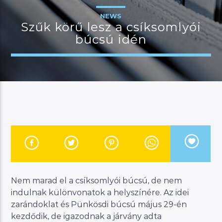
NEWS
Szűk körű lesz a csíksomlyói
búcsú idén
JELENLEGI MŰSOR
BUDAPEST UPDATE
06:00
07:00
River
Manna FM
Nem marad el a csíksomlyói búcsú, de nem
indulnak különvonatok a helyszínére. Az idei
zarándoklat és Pünkösdi búcsú május 29-én
kezdődik, de igazodnak a járvány adta