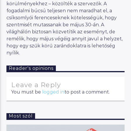
körülményekhez – közölték a szervezők. A
fogadalmi búcsú teljesen nem maradhat el, a
csíksomlyói ferenceseknek kötelességük, hogy
szentmisét mutassanak be május 30-án. A
világhálón biztosan közvetítik az eseményt, de
remélik, hogy május végéig annyit javul a helyzet,
hogy egy szűk körű zarándoklatra is lehetőség
nyílik.
Reader's opinions
Leave a Reply
You must be
logged in
to post a comment.
Most szól