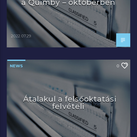
a Quimby – októberben
2022.07.29.
NEWS
0
Átalakul a felsőoktatási
felvételi