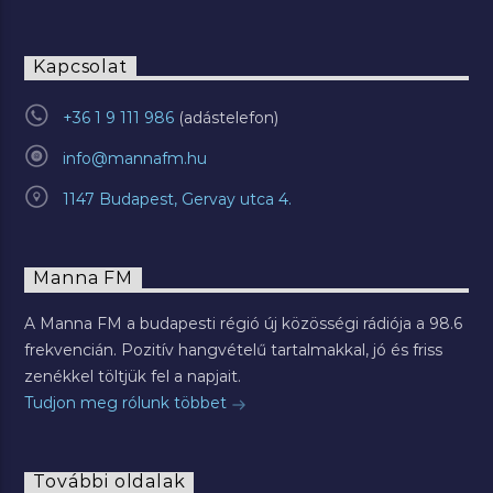
Kapcsolat
+36 1 9 111 986
info@mannafm.hu
1147 Budapest, Gervay utca 4.
Manna FM
A Manna FM a budapesti régió új közösségi rádiója a 98.6
frekvencián. Pozitív hangvételű tartalmakkal, jó és friss
zenékkel töltjük fel a napjait.
Tudjon meg rólunk többet
További oldalak