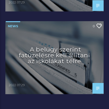
2022.07.29.
NEWS
0
A belügy szerint
fatüzelésre kell állítani
az iskolákat télre
2022.07.29.