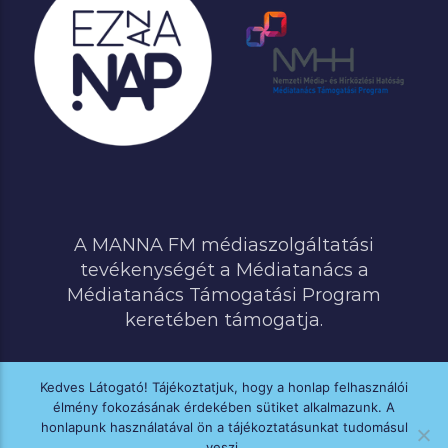
A MANNA FM médiaszolgáltatási
tevékenységét a Médiatanács a
Médiatanács Támogatási Program
keretében támogatja.
Kedves Látogató! Tájékoztatjuk, hogy a honlap felhasználói
élmény fokozásának érdekében sütiket alkalmazunk. A
MINDEN JOG FENNTARTVA © 2020 MANNA FM
honlapunk használatával ön a tájékoztatásunkat tudomásul
veszi.