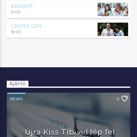
KANAPÉ
15:00
CROSS GPS
18:00
Ajánló
NEWS
0
Újra Kiss Tibivel lép fel