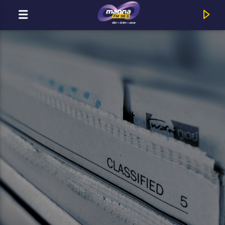
MOST ADÁSBAN
MannaFM
InSalvation : Neon