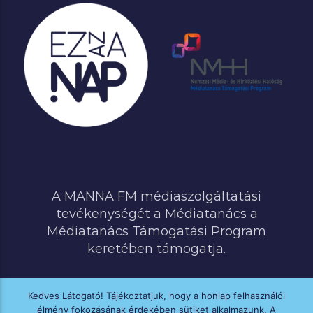
A MANNA FM médiaszolgáltatási
tevékenységét a Médiatanács a
Médiatanács Támogatási Program
keretében támogatja.
Kedves Látogató! Tájékoztatjuk, hogy a honlap felhasználói
élmény fokozásának érdekében sütiket alkalmazunk. A