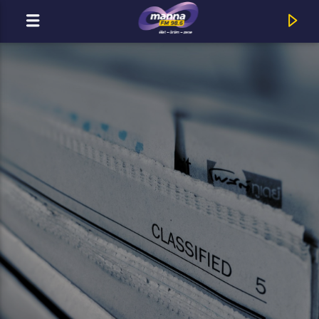
MOST ADÁSBAN
MannaFM
Chris Stapleton : Bad As I Used To Be