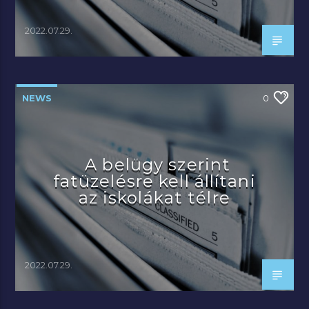
2022.07.29.
NEWS
0
A belügy szerint
fatüzelésre kell állítani
az iskolákat télre
2022.07.29.