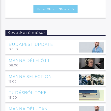
pillanataiból.
INFO AND EPISODES
Következő műsor
BUDAPEST UPDATE
07:00
MANNA DÉLELŐTT
08:00
MANNA SELECTION
12:00
TUDÁSBÓL TŐKE
13:00
MANNA DÉLUTÁN