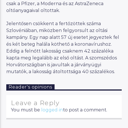
csak a Pfizer, a Moderna és az AstraZeneca
oltóanyagaival oltottak.
Jelentősen csökkent a fertőzöttek száma
Szlovéniában, miközben felgyorsult az oltási
kampány. Egy nap alatt 57 új esetet jegyeztek fel
és két beteg halála köthető a koronavírushoz.
Eddig a felnőtt lakosság csaknem 42 százaléka
kapta meg legalább az első oltást. A szomszédos
Horvátországban is javultak a járványügyi
mutatók, a lakosság átoltottsága 40 százalékos.
Reader's opinions
Leave a Reply
You must be
logged in
to post a comment.