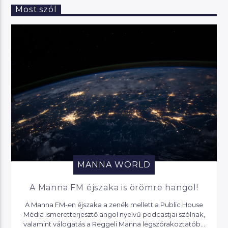
Most szól
MANNA WORLD
A Manna FM éjszaka is örömre hangol!
A Manna FM-en éjszaka a zenék mellett a Public House
Média ismeretterjesztő angol nyelvű podcastjai szólnak,
valamint válogatás a Reggeli Manna legszórakoztatóbb