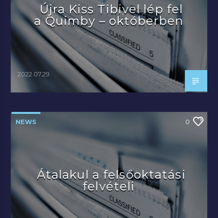
Újra Kiss Tibivel lép fel
a Quimby – októberben
2022.07.29.
NEWS
0
Átalakul a felsőoktatási
felvételi