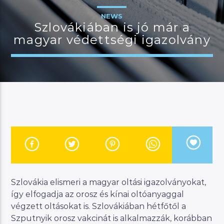
[FromF1®TheMovie]
NEWS
Szlovákiában is jó már a
magyar védettségi igazolvány
JELENLEGI MŰSOR
MANNA WORLD
00:00
07:00
River
Manna FM
Szlovákia elismeri a magyar oltási igazolványokat,
így elfogadja az orosz és kínai oltóanyaggal
végzett oltásokat is. Szlovákiában hétfőtől a
Szputnyik orosz vakcinát is alkalmazzák, korábban