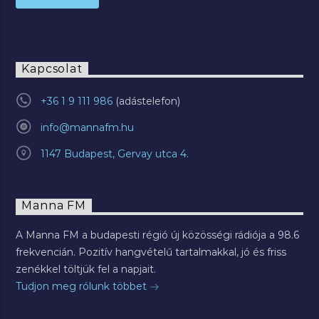
Kapcsolat
+36 1 9 111 986
info@mannafm.hu
1147 Budapest, Gervay utca 4.
Manna FM
A Manna FM a budapesti régió új közösségi rádiója a 98.6
frekvencián. Pozitív hangvételű tartalmakkal, jó és friss
zenékkel töltjük fel a napjait.
Tudjon meg rólunk többet