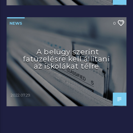
NEWS
0
A belügy szerint
fatüzelésre kell állítani
az iskolákat télre
2022.07.29.