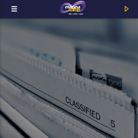
MOST ADÁSBAN
Title
Artist