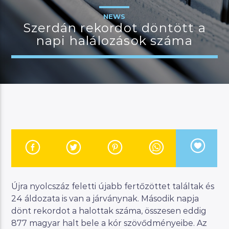
NEWS
Szerdán rekordot döntött a
napi halálozások száma
JELENLEGI MŰSOR
MANNA SELECTION
12:00
13:00
River
Manna FM
Újra nyolcszáz feletti újabb fertőzöttet találtak és
24 áldozata is van a járványnak. Második napja
dönt rekordot a halottak száma, összesen eddig
877 magyar halt bele a kór szövődményeibe. Az