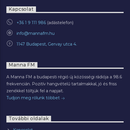
Kapcsolat
+36 1 9 111 986
info@mannafm.hu
1147 Budapest, Gervay utca 4.
Manna FM
A Manna FM a budapesti régió új közösségi rádiója a 98.6
frekvencián. Pozitív hangvételű tartalmakkal, jó és friss
zenékkel töltjük fel a napjait.
Tudjon meg rólunk többet
További oldalak