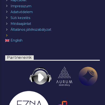
Kapcsolat
Impresszum
Adatvédelem
Süti kezelés
Médiaajánlat
Általános játékszabályzat
English
Partnereink