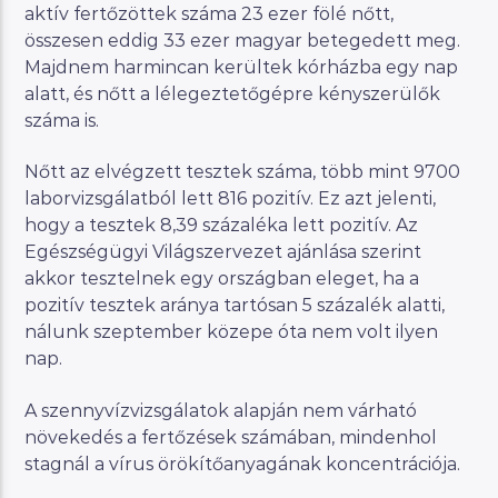
aktív fertőzöttek száma 23 ezer fölé nőtt,
összesen eddig 33 ezer magyar betegedett meg.
Majdnem harmincan kerültek kórházba egy nap
alatt, és nőtt a lélegeztetőgépre kényszerülők
száma is.
Nőtt az elvégzett tesztek száma, több mint 9700
laborvizsgálatból lett 816 pozitív. Ez azt jelenti,
hogy a tesztek 8,39 százaléka lett pozitív. Az
Egészségügyi Világszervezet ajánlása szerint
akkor tesztelnek egy országban eleget, ha a
pozitív tesztek aránya tartósan 5 százalék alatti,
nálunk szeptember közepe óta nem volt ilyen
nap.
A szennyvízvizsgálatok alapján nem várható
növekedés a fertőzések számában, mindenhol
stagnál a vírus örökítőanyagának koncentrációja.