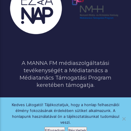
A MANNA FM médiaszolgáltatási
tevékenységét a Médiatanács a
Médiatanács Támogatási Program
keretében támogatja.
Kedves Látogató! Tájékoztatjuk, hogy a honlap felhasználói
élmény fokozásának érdekében sütiket alkalmazunk. A
MINDEN JOG FENNTARTVA © 2020 MANNA FM
honlapunk használatával ön a tájékoztatásunkat tudomásul
veszi.
Elfogadom
Részletek