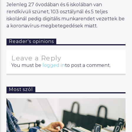
Jelenleg 27 óvodában és 6 iskolában van
rendkívüli szünet, 103 osztálynál és 5 teljes
iskolánál pedig digitális munkarendet vezettek be
a koronavírus-megbetegedések miatt.
Reader's opinions
Leave a Reply
You must be
logged in
to post a comment.
Most szól