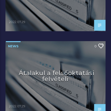
2022.07.29.
NEWS
0
Átalakul a felsőoktatási
felvételi
2022.07.29.