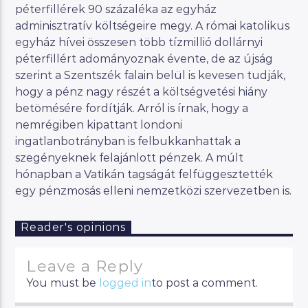
péterfillérek 90 százaléka az egyház
adminisztratív költségeire megy. A római katolikus
egyház hívei összesen több tízmillió dollárnyi
péterfillért adományoznak évente, de az újság
szerint a Szentszék falain belül is kevesen tudják,
hogy a pénz nagy részét a költségvetési hiány
betömésére fordítják. Arról is írnak, hogy a
nemrégiben kipattant londoni
ingatlanbotrányban is felbukkanhattak a
szegényeknek felajánlott pénzek. A múlt
hónapban a Vatikán tagságát felfüggesztették
egy pénzmosás elleni nemzetközi szervezetben is.
Reader's opinions
Leave a Reply
You must be
logged in
to post a comment.