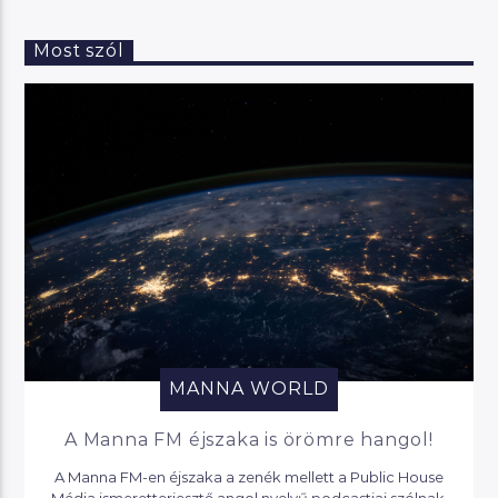
Most szól
MANNA WORLD
A Manna FM éjszaka is örömre hangol!
A Manna FM-en éjszaka a zenék mellett a Public House
Média ismeretterjesztő angol nyelvű podcastjai szólnak,