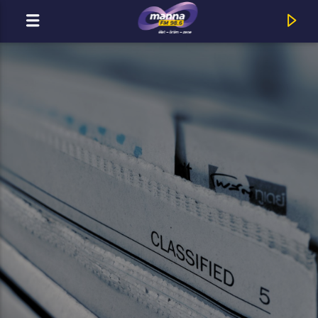
MOST ADÁSBAN
MannaFM