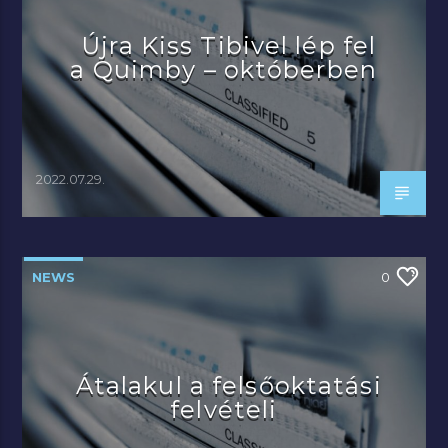
Újra Kiss Tibivel lép fel
a Quimby – októberben
2022.07.29.
NEWS
0
Átalakul a felsőoktatási
felvételi