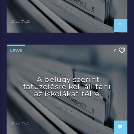
2022.07.29.
NEWS
0
A belügy szerint
fatüzelésre kell állítani
az iskolákat télre
2022.07.29.