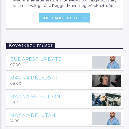
valamint válogatás a Reggeli Manna legszórakoztatóbb
pillanataiból.
INFO AND EPISODES
Következő műsor
BUDAPEST UPDATE
07:00
MANNA DÉLELŐTT
08:00
MANNA SELECTION
12:00
MANNA DÉLUTÁN
14:00