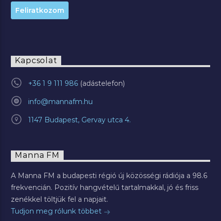
Kapcsolat
+36 1 9 111 986
info@mannafm.hu
1147 Budapest, Gervay utca 4.
Manna FM
A Manna FM a budapesti régió új közösségi rádiója a 98.6
frekvencián. Pozitív hangvételű tartalmakkal, jó és friss
zenékkel töltjük fel a napjait.
Tudjon meg rólunk többet