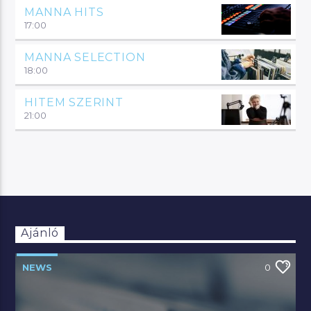
MANNA HITS
17:00
MANNA SELECTION
18:00
HITEM SZERINT
21:00
Ajánló
NEWS
0