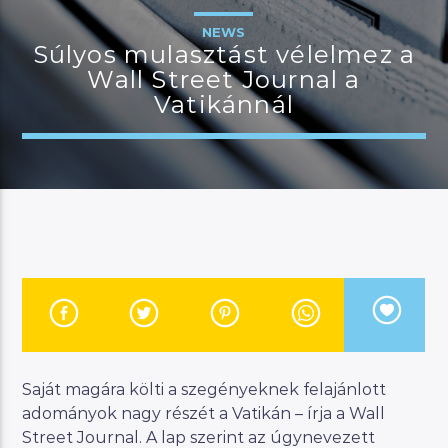
NEWS
Súlyos mulasztást vélelmez a
Wall Street Journal a
JELENLEGI MŰSOR
Vatikánnál
MANNA WORLD
00:00
07:00
River
Manna FM
Saját magára költi a szegényeknek felajánlott
adományok nagy részét a Vatikán – írja a Wall
Street Journal. A lap szerint az úgynevezett