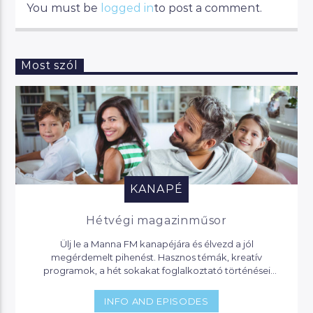
You must be
logged in
to post a comment.
Most szól
KANAPÉ
Hétvégi magazinműsor
Ülj le a Manna FM kanapéjára és élvezd a jól
megérdemelt pihenést. Hasznos témák, kreatív
programok, a hét sokakat foglalkoztató történései
várnak, de akár jogi segítséget is kaphatsz, ha helyet
foglalsz nálunk.
INFO AND EPISODES