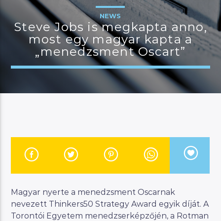
NEWS
Steve Jobs is megkapta anno,
most egy magyar kapta a
JELENLEGI MŰSOR
„menedzsment Oscart”
KANAPÉ
12:00
18:00
River
Manna FM
Magyar nyerte a menedzsment Oscarnak
nevezett Thinkers50 Strategy Award egyik díját. A
Torontói Egyetem menedzserképzőjén, a Rotman