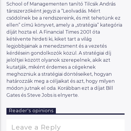
School of Managementen tanító Tilcsik András
társszerzőként jegyzi a “Leolvadás. Miért
csődölnek be a rendszereink, és mit tehetünk ez
ellen” című könyvet, amely a „stratégia” kategória
díját hozta el. A Financial Times 2001 óta
kétévente hirdeti ki, kiket tart a világ
legjobbjainak a menedzsment és a vezetés
kérdésein gondolkozók közül. A stratégiai díj
jelöltjei között olyanok szerepelnek, akik azt
kutatják, miként érdemes a cégeknek
meghozniuk a stratégiai döntéseiket, hogyan
határozzák meg a céljaikat és azt, hogy milyen
módon jutnak el oda. Korábban ezt a díjat Bill
Gates és Steve Jobs is elnyerte.
Reader's opinions
Leave a Reply