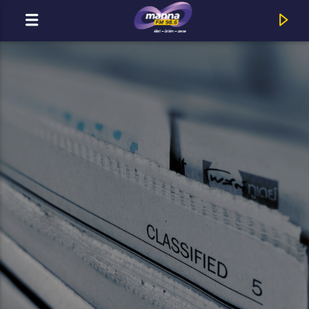
MOST ADÁSBAN
MannaFM
Ember Márk : Hang és Csend