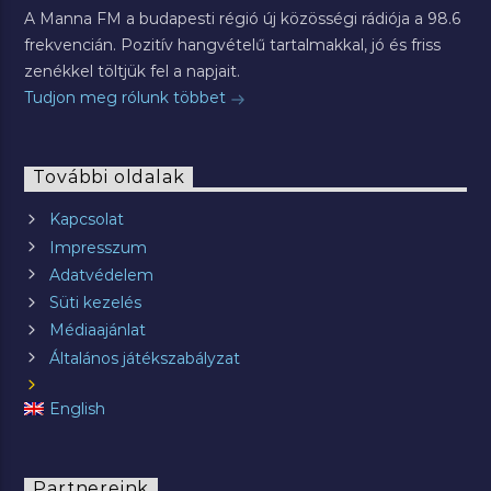
A Manna FM a budapesti régió új közösségi rádiója a 98.6
frekvencián. Pozitív hangvételű tartalmakkal, jó és friss
zenékkel töltjük fel a napjait.
Tudjon meg rólunk többet
További oldalak
Kapcsolat
Impresszum
Adatvédelem
Süti kezelés
Médiaajánlat
Általános játékszabályzat
English
Partnereink