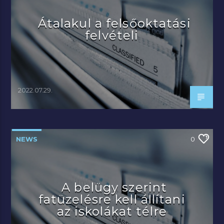
Átalakul a felsőoktatási
felvételi
2022.07.29.
NEWS
0
A belügy szerint
fatüzelésre kell állítani
az iskolákat télre