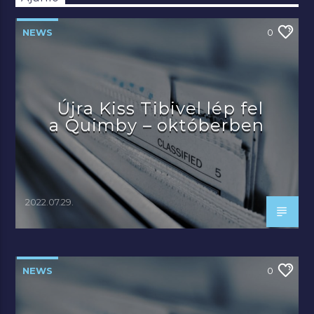
NEWS
0
Újra Kiss Tibivel lép fel
a Quimby – októberben
2022.07.29.
NEWS
0