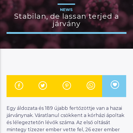
NEWS
Stabilan, de lassan terjed a
járvány
JELENLEGI MŰSOR
CSALÁDI MANNA
07:00
11:00
River
Manna FM
Egy áldozata és 189 újabb fertőzöttje van a hazai
járványnak. Váratlanul csökkent a kórházi ápoltak
és lélegeztetőn lévők száma. Az első oltását
mintegy tízezer ember vette fel, 26 ezer ember