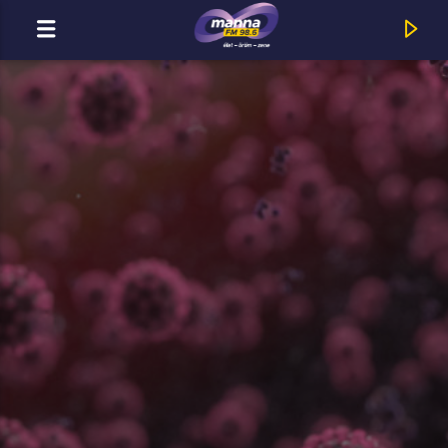
MOST ADÁSBAN
MannaFM