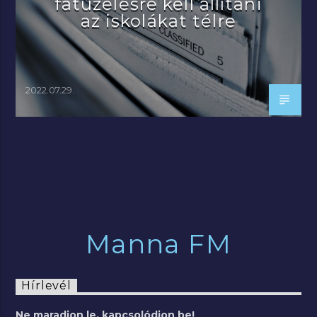
fatüzelésre kell állítani
az iskolákat télre
2022.07.29.
Manna FM
Hírlevél
Ne maradjon le, kapcsolódjon be!