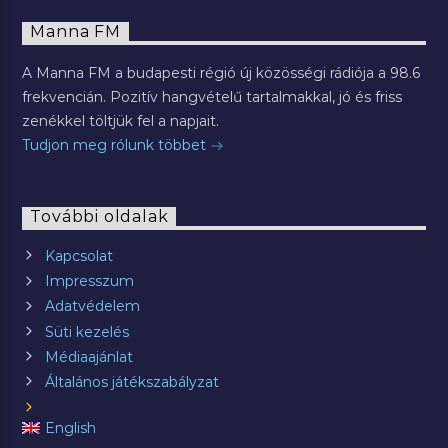
Manna FM
A Manna FM a budapesti régió új közösségi rádiója a 98.6
frekvencián. Pozitív hangvételű tartalmakkal, jó és friss
zenékkel töltjük fel a napjait.
Tudjon meg rólunk többet
További oldalak
Kapcsolat
Impresszum
Adatvédelem
Süti kezelés
Médiaajánlat
Általános játékszabályzat
English