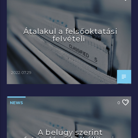
Átalakul a felsőoktatási
felvételi
2022.07.29.
NEWS
0
A belügy szerint