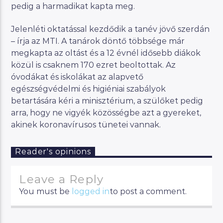
pedig a harmadikat kapta meg.
Jelenléti oktatással kezdődik a tanév jövő szerdán
– írja az MTI. A tanárok döntő többsége már
megkapta az oltást és a 12 évnél idősebb diákok
közül is csaknem 170 ezret beoltottak. Az
óvodákat és iskolákat az alapvető
egészségvédelmi és higiéniai szabályok
betartására kéri a minisztérium, a szülőket pedig
arra, hogy ne vigyék közösségbe azt a gyereket,
akinek koronavírusos tünetei vannak.
Reader's opinions
Leave a Reply
You must be
logged in
to post a comment.