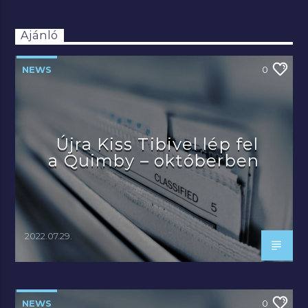
Ajánló
NEWS
0
Újra Kiss Tibivel lép fel
a Quimby – októberben
2022.07.29.
NEWS
0