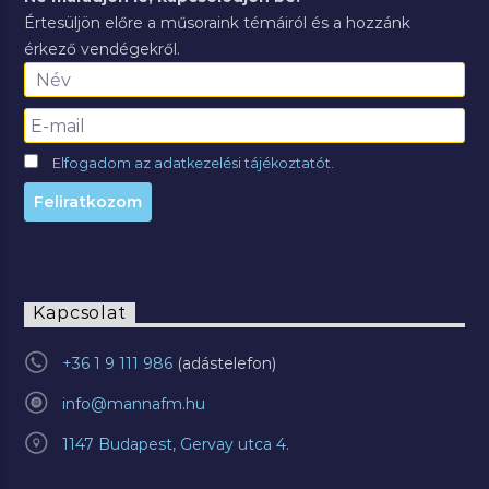
Értesüljön előre a műsoraink témáiról és a hozzánk
érkező vendégekről.
Elfogadom az adatkezelési tájékoztatót.
Kapcsolat
+36 1 9 111 986
info@mannafm.hu
1147 Budapest, Gervay utca 4.