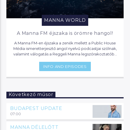
MANNA WORLD
A Manna FM éjszaka is örömre hangol!
A Manna FM-en éjszaka a zenék mellett a Public House
Média ismeretterjesztő angol nyelvű podcastjai szólnak,
valamint válogatás a Reggeli Manna legszórakoztatóbb
pillanataiból.
INFO AND EPISODES
Következő műsor
BUDAPEST UPDATE
07:00
MANNA DÉLELŐTT