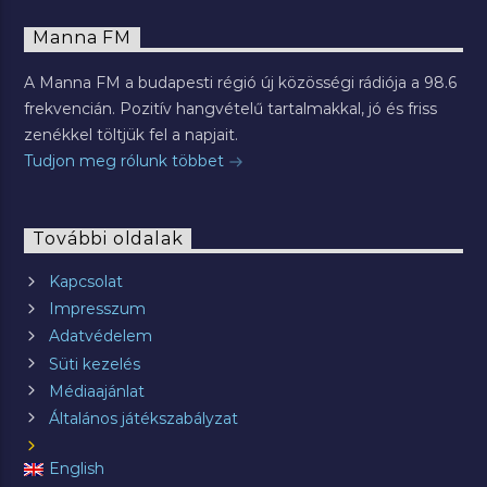
Manna FM
A Manna FM a budapesti régió új közösségi rádiója a 98.6
frekvencián. Pozitív hangvételű tartalmakkal, jó és friss
zenékkel töltjük fel a napjait.
Tudjon meg rólunk többet
További oldalak
Kapcsolat
Impresszum
Adatvédelem
Süti kezelés
Médiaajánlat
Általános játékszabályzat
English