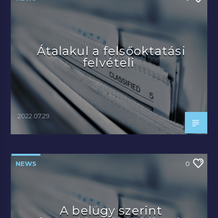
Átalakul a felsőoktatási
felvételi
2022.07.29.
NEWS
0
A belügy szerint