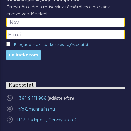
Ne maradjon le, kapcsolódjon be!
Értesüljön előre a műsoraink témáiról és a hozzánk
érkező vendégekről.
Elfogadom az adatkezelési tájékoztatót.
Kapcsolat
+36 1 9 111 986
info@mannafm.hu
1147 Budapest, Gervay utca 4.