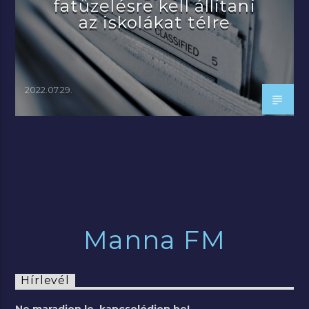
fatüzelésre kell állítani
az iskolákat télre
2022.07.29.
Manna FM
Hírlevél