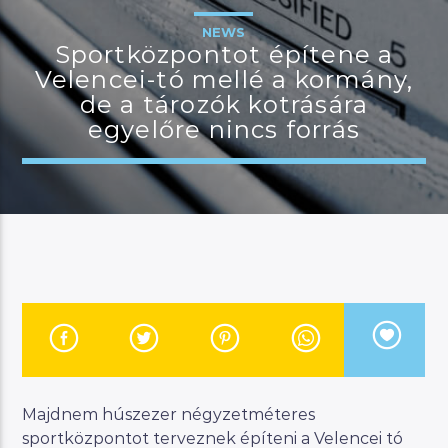
NEWS
Sportközpontot építene a
Velencei-tó mellé a kormány,
JELENLEGI MŰSOR
de a tározók kotrására
MANNA WORLD
egyelőre nincs forrás
00:00
07:00
River
Manna FM
Majdnem húszezer négyzetméteres
sportközpontot terveznek építeni a Velencei tó