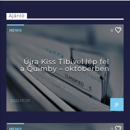
Ajánló
NEWS
0
Újra Kiss Tibivel lép fel
a Quimby – októberben
2022.07.29.
NEWS
0