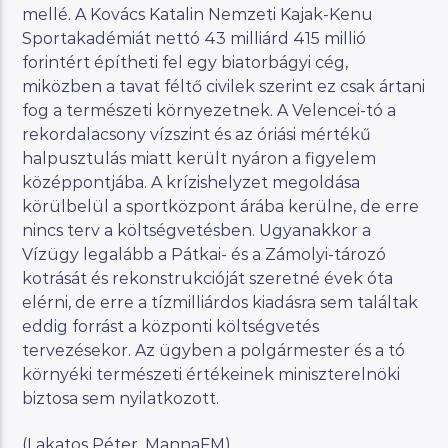
mellé. A Kovács Katalin Nemzeti Kajak-Kenu
Sportakadémiát nettó 43 milliárd 415 millió
forintért építheti fel egy biatorbágyi cég,
miközben a tavat féltő civilek szerint ez csak ártani
fog a természeti környezetnek. A Velencei-tó a
rekordalacsony vízszint és az óriási mértékű
halpusztulás miatt került nyáron a figyelem
középpontjába. A krízishelyzet megoldása
körülbelül a sportközpont árába kerülne, de erre
nincs terv a költségvetésben. Ugyanakkor a
Vízügy legalább a Pátkai- és a Zámolyi-tározó
kotrását és rekonstrukcióját szeretné évek óta
elérni, de erre a tízmilliárdos kiadásra sem találtak
eddig forrást a központi költségvetés
tervezésekor. Az ügyben a polgármester és a tó
környéki természeti értékeinek miniszterelnöki
biztosa sem nyilatkozott.
(Lakatos Péter, MannaFM)