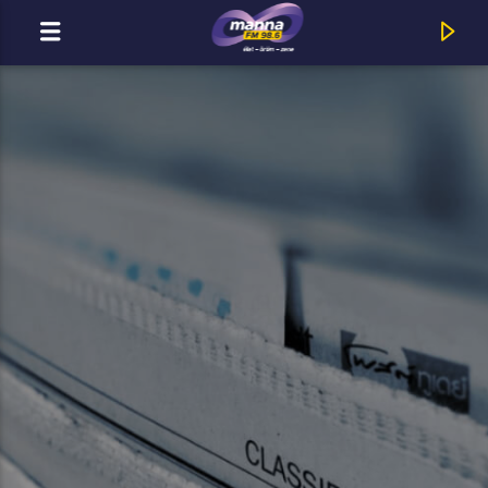
MOST ADÁSBAN
Title
Artist